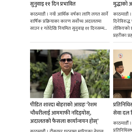
सुनुवाइ ११ दिन प्रभावित
मुद्धाको आ
काठमाडौं । नयाँ आर्थिक वर्षका लागि लगत सार्ने
काठमाडौं
वार्षिक प्रक्रियाका कारण सर्वोच्च अदालतमा
दिनेविरुद्ध
साउन १ गतेदेखि नियमित सुनुवाइ ११ दिनसम्म...
तोकिएको छ
प्रहरीका प्रह
पीडित शारदा बोहराको आग्रहः ‘रेशम
प्रतिनिधि
चौधरीलाई आममाफी नदिइयोस्,
सेवा दल वि
अदालतको फैसला कार्यान्वयन होस्’
काठमाडौँ ।
प्रतिनिधि
काठमाडौं । टीकापुर घटनामा मारिएका नेपाल