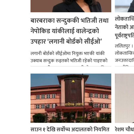
लोकतान्त्
बारबराका सन्दुककी भतिजी तथा
नेताको आदर
नेपोकिड यांकीलाई वालेन्द्रको
पूर्वराष्ट्र
उपहार ‘लगानी बोर्डको सीईओ’
ललितपुर । पू
लोकतान्त्र
लगानी बोर्डको सीईओमा नियुक्त भएकी यांकी
जनउत्तरदाय
उक्याब सन्दुक रुइतको भतिजी रहेको पाइएको
राजनीतिक व
छ। तत्कालीन समयमा महाकालीको अञ्चलाधिश
गर्न आवश्य
नै बनेका जोन...
साउन १ देखि सर्वोच्च अदालतको नियमित
रेशम चौध