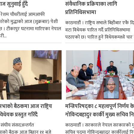
ज सुनुवाई हुँदै
संवैधानिक प्रक्रियाका लागि
प्रतिनिधिसभामा
 । रेशम चौधरीलाई आमआफी
 परेको मुद्धाको आज (शुक्रबार) पेशी
काठमाडौं । राष्ट्रिय सभाले बिहीबार एकै द
 । टीकापुर घटनामा मारिएका नेपाल
वटा विधेयक पारित गर्दै प्रतिनिधिसभामा
री...
पठाएको छ। पारित हुने विधेयकमध्ये चार व
सभाको बैठकमा आज राष्ट्रिय
मन्त्रिपरिषद्का ८ महत्वपूर्ण निर्णय क
धेयक प्रस्तुत गरिँदै
गोविन्दबहादुर कार्की मुख्य सचिव नि
 संघीय संसदअन्तर्गत
काठमाडौँ । सरकारले नेपाल सरकारको म
सभाको बैठक आज बिहान ११ बजे
सचिव पदमा गोविन्दबहादुर कार्कीलाई निय