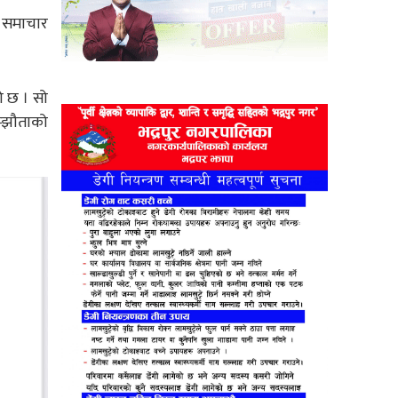
। समाचार
 छ । सो
म्झौताको