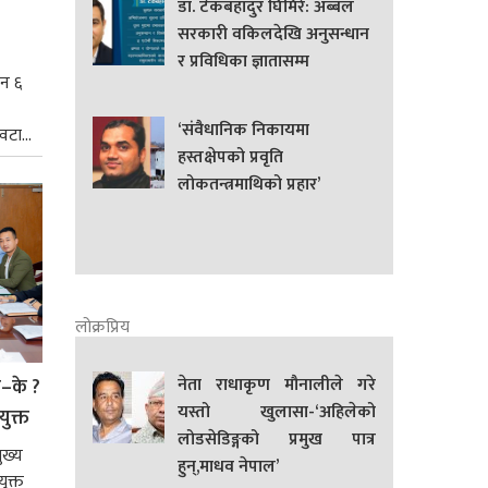
डा. टेकबहादुर घिमिरे: अब्बल
सरकारी वकिलदेखि अनुसन्धान
र प्रविधिका ज्ञातासम्म
िन ६
‘संवैधानिक निकायमा
टा...
हस्तक्षेपको प्रवृति
लोकतन्त्रमाथिको प्रहार’
लोक्रप्रिय
नेता राधाकृण मौनालीले गरे
े–के ?
यस्तो खुलासा-‘अहिलेको
युक्त
लोडसेडिङ्गको प्रमुख पात्र
ुख्य
हुन्,माधव नेपाल’
ुक्त