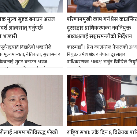
रिक मूल्य सुदृढ बनाउन अग्रज
परिणाममुखी काम गर्न प्रेस काउन्सि
्श आत्मसात् गर्नुपर्छः
दूरसञ्चार प्राधिकरणका नवनियुक्त
पति भण्डारी
अध्यक्षलाई सञ्चारमन्त्रीको निर्देशन
र्वराष्ट्रपति विद्यादेवी भण्डारीले
काठमाडौँ । प्रेस काउन्सिल नेपालको अध्य
िक मूल्यमान्यता, नैतिकता, सुशासन र
नियुक्त उमेश श्रेष्ठ र नेपाल दूरसञ्चार
ित्वलाई सुदृढ बनाउन अग्रज
प्राधिकरणका अध्यक्ष अर्जुन घिमिरेले नियुक्
्यक्तित्वहरूको आदर्शलाई आत्मसात्
ग्रहण गरेका छन्।...
क...
रीलाई आममाफीविरुद्ध परेको
राष्ट्रिय सभा: एकै दिन ६ विधेयक पार