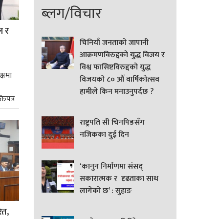
ब्लग/विचार
ल र
चिनियाँ जनताको जापानी
आक्रमणविरुद्दको युद्ध विजय र
विश्व फासिष्टविरुद्दको युद्ध
क्षमा
विजयको ८० औं वार्षिकोत्सव
हामीले किन मनाउनुपर्दछ ?
तिपत्र
राष्ट्रपति सी चिनपिङसँग
नजिकका दुई दिन
‘कानुन निर्माणमा संसद्
सकारात्मक र दृढताका साथ
लागेको छ’ : सुहाङ
ित,