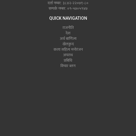
दर्ता नम्बर: ३८४२-२२०७९-८०
सम्पर्क नम्बर: ०१-५७०५१४७
QUICK NAVIGATION
राजनीति
देश
अर्थ बाणिज्य
खेलकुद
कला सहित्य मनोरंजन
अपराध
प्रबिधि
विचार ब्लग