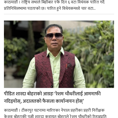
काठमाडौं । राष्ट्रिय सभाले बिहीबार एकै दिन ६ वटा विधेयक पारित गर्दै
प्रतिनिधिसभामा पठाएको छ। पारित हुने विधेयकमध्ये चार वटा...
पीडित शारदा बोहराको आग्रहः ‘रेशम चौधरीलाई आममाफी
नदिइयोस्, अदालतको फैसला कार्यान्वयन होस्’
काठमाडौं । टीकापुर घटनामा मारिएका नेपाल प्रहरीका प्रहरी निरीक्षक
केशव बोहराकी पत्नी शारदा कडायत बोहराले रेशम चौधरीको रिहाइप्रति