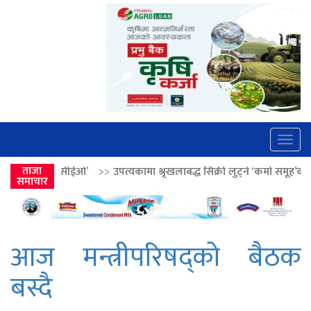
Togg
navig
>>
उपत्यकामा श्रृंखलाबद्ध सिक्री लुट्ने ‘कर्मा समूह’का नाइकेसहित पाँच पक्राउ
ताजा
समाचार
आज मन्त्रीपरिषद्को बैठक
बस्दै