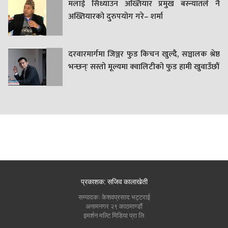
मलाई सिध्याउन अख्तियार प्रमुख बस्न्यातले नै
अख्तियारको दुरुपयोग गरे– शर्मा
दरवारमार्गमा जिञ्जर फुड किचन खुल्दै, सञ्चालक श्रेष्ठ
भन्छन्ः सस्तो मूल्यमा क्वालिटीको फुड हामी खुवाउँछौं
प्रकाशक: सजिव कालाखेती
सम्पादकः केशवप्रसाद भट्टराई
अनामनगर २९ काठमाण्डौं
इमर्शन मल्टि मिडिया प्रा लि