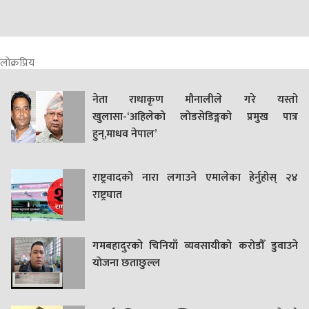
लोक्रप्रिय
नेता राधाकृण मौनालीले गरे यस्तो
खुलासा-‘अहिलेको लोडसेडिङ्गको प्रमुख पात्र
हुन्,माधव नेपाल’
राष्ट्रवादको नारा लगाउने एमालेका हेर्नुहोस् २४
राष्ट्रघात
गमबहादुरकाे चिनियाँ व्यवसायीको करोडौँ डुवाउने
याेजना छताछुल्ल