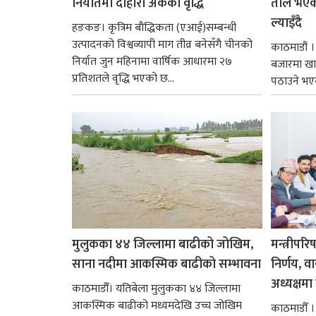
निर्यातमा दोहोरो अंकको वृद्धि
तौल भएको
ल्याइँदै
हङकङ। कृत्रिम बौद्धिकता (एआई)सम्बन्धी
उत्पादनको विश्वव्यापी माग तीव्र बनेसँगै चीनको
काठमाडौं 
निर्यात जुन महिनामा वार्षिक आधारमा २७
बजारमा खा
प्रतिशतले वृद्धि भएको छ...
पठाउने भए
१४.२...
मुलुकका ४४ जिल्लामा बाढीको जोखिम,
मन्त्रीपरि
साना नदीमा आकस्मिक बाढीको सम्भावना
निर्णय, व
अध्यक्षमा म
काठमाडौँ। यतिबेला मुलुकका ४४ जिल्लामा
आकस्मिक बाढीको मध्यमदेखि उच्च जोखिम
काठमाडौँ । प