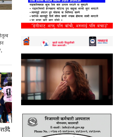
तृत्व
िन
,
ाउँदै