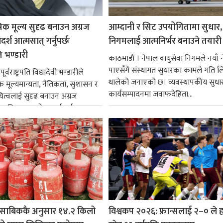
रिक मूल्य सुदृढ बनाउन अग्रज
आम्दानी र सिट उपयोगितामा सुधार,
्श आत्मसात् गर्नुपर्छः
निगमलाई आत्मनिर्भर बनाउने तयारी
पति भण्डारी
काठमाडाैं । नेपाल वायुसेवा निगमले नयाँ ने
पाएसँगै संस्थागत सुधारका कामले गति ल
र्वराष्ट्रपति विद्यादेवी भण्डारीले
थालेको जनाएको छ। व्यवस्थापकीय सुधार
िक मूल्यमान्यता, नैतिकता, सुशासन र
कार्यसम्पादनमा जवाफदेहिता...
ित्वलाई सुदृढ बनाउन अग्रज
्यक्तित्वहरूको आदर्शलाई आत्मसात्
क...
साबिककै अनुसार १४.२ किलो
विश्वकप २०२६: फ्रान्सलाई २–० ले हर