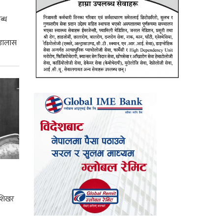
ब्ध
 डालास
 शिखर