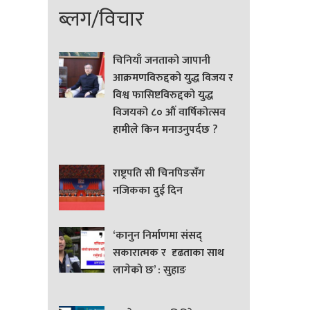
ब्लग/विचार
चिनियाँ जनताको जापानी
आक्रमणविरुद्दको युद्ध विजय र
विश्व फासिष्टविरुद्दको युद्ध
विजयको ८० औं वार्षिकोत्सव
हामीले किन मनाउनुपर्दछ ?
राष्ट्रपति सी चिनपिङसँग
नजिकका दुई दिन
‘कानुन निर्माणमा संसद्
सकारात्मक र दृढताका साथ
लागेको छ’ : सुहाङ