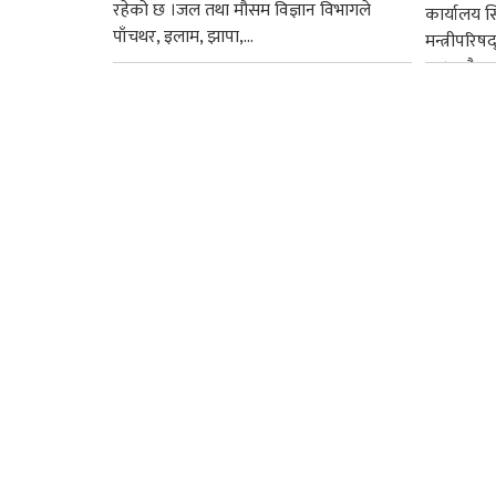
रहेको छ ।जल तथा मौसम विज्ञान विभागले
कार्यालय 
पाँचथर, इलाम, झापा,...
मन्त्रीपरिष
छ । यसैक्र