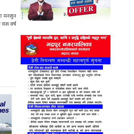
मा मनसुन
 यस वर्ष