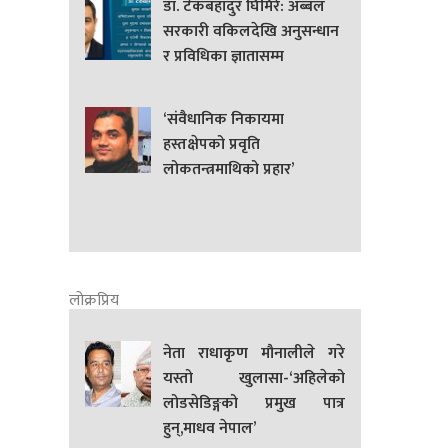
डा. टेकबहादुर घिमिरे: अब्बल
सरकारी वकिलदेखि अनुसन्धान
र प्रविधिका ज्ञातासम्म
‘संवैधानिक निकायमा
हस्तक्षेपको प्रवृति
लोकतन्त्रमाथिको प्रहार’
लोक्रप्रिय
नेता राधाकृण मौनालीले गरे
यस्तो खुलासा-‘अहिलेको
लोडसेडिङ्गको प्रमुख पात्र
हुन्,माधव नेपाल’