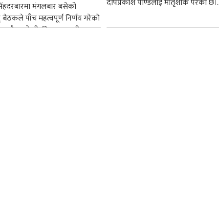
दीपप्रकाश पाण्डेलाई मातृशोक परेको छ।..
सिंहदरबारमा मंगलबार बसेको
द् बैठकले पाँच महत्वपूर्ण निर्णय गरेको
ममा बैडकले बीउबिजनसम्बन्धी...