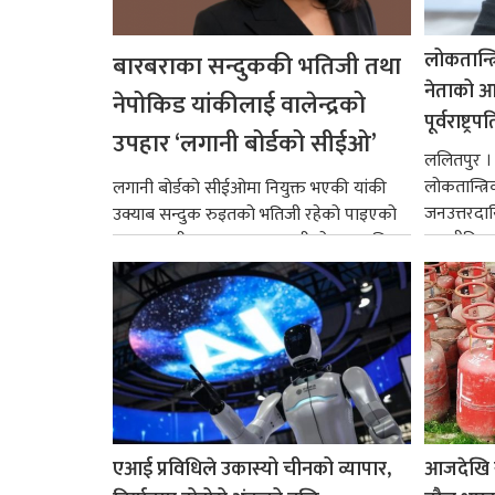
लोकतान्त्
बारबराका सन्दुककी भतिजी तथा
नेताको आदर
नेपोकिड यांकीलाई वालेन्द्रको
पूर्वराष्ट्र
उपहार ‘लगानी बोर्डको सीईओ’
ललितपुर । पू
लोकतान्त्र
लगानी बोर्डको सीईओमा नियुक्त भएकी यांकी
जनउत्तरदाय
उक्याब सन्दुक रुइतको भतिजी रहेको पाइएको
राजनीतिक व
छ। तत्कालीन समयमा महाकालीको अञ्चलाधिश
गर्न आवश्य
नै बनेका जोन...
एआई प्रविधिले उकास्यो चीनको व्यापार,
आजदेखि 