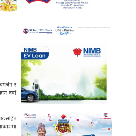
घगर्जन र
ान वर्षा
्याङसहित
ि आकाशमा