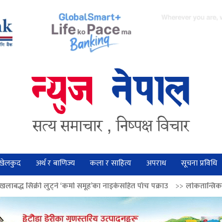
खेलकुद
अर्थ र बाणिज्य
कला र साहित्य
अपराध
सूचना प्रविधि
े ‘कर्मा समूह’का नाइकेसहित पाँच पक्राउ
>>
लोकतान्त्रिक मूल्य सुदृढ बनाउन अग्र