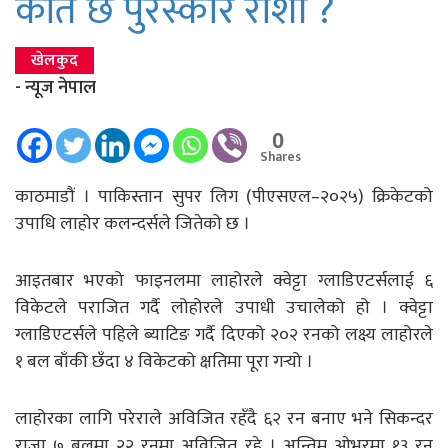
कति छ पुरस्कार राशी ?
खेलकुद
- न्यूज नेपाल
0
Shares
काठमाडौं । पाकिस्तान सुपर लिग (पीएसएल–२०२५) क्रिकेटको
उपाधि लाहोर कलन्दर्सले जितेको छ ।
आइतबार भएको फाइनलमा लाहोरले क्वेट्टा ग्लाडिएटर्सलाई ६
विकेटले पराजित गर्दै लोहोरले उपाधी उचालेको हो । क्वेट्टा
ग्लाडिएटर्सले पहिले ब्याटिङ गर्दै दिएको २०२ रनको लक्ष्य लाहोरले
१ बल बाँकी छँदा ४ विकेटको क्षतिमा पूरा गर्‍यो ।
लाहोरका लागि परेराले अविजित रहँदै ६२ रन बनाए भने सिकन्दर
राजा ७ बलमा २२ रनमा अविजित रहे । अन्तिम ओभरमा १३ रन