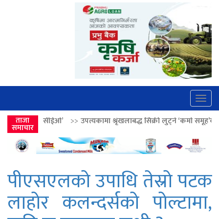
Togg
navig
>>
उपत्यकामा श्रृंखलाबद्ध सिक्री लुट्ने ‘कर्मा समूह’का नाइकेसहित पाँच पक्राउ
ताजा
समाचार
पीएसएलको उपाधि तेस्रो पटक
लाहोर कलन्दर्सको पोल्टामा,