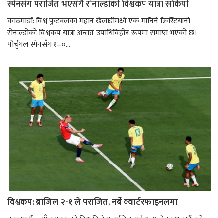
स्पेनसँग पराजित भएसँगै रोनाल्डोको विश्वकप यात्रा सकियो
काठमाडौं: विश्व फुटबलका महान खेलाडीमध्ये एक मानिने क्रिस्टियानो
रोनाल्डोको विश्वकप यात्रा अन्ततः उपाधिविहीन रूपमा समाप्त भएको छ।
पोर्चुगल स्पेनसँग १–०...
विश्वकप: ब्राजिल २-१ ले पराजित, नर्बे क्वार्टरफाइनलमा