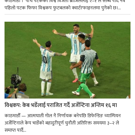
काठमाडौं । पाँच पटकको विश्व विजेता ब्राजिललाई २–१ ले स्तब्ध पार्दै नर्वे
पहिलो पटक फिफा विश्वकप फुटबलको क्वार्टरफाइनलमा पुगेको छ।...
विश्वकप: केब भर्डेलाई पराजित गर्दै अर्जेन्टिना अन्तिम १६ मा
काठमाडौँ — आत्मघाती गोल नै निर्णायक बनेपछि डिफेन्डिङ च्याम्पियन
अर्जेन्टिनाले केप भार्डेको बहादुरीपूर्ण चुनौती अतिरिक्त समयमा ३–२ ले
समाप्त पार्दै...