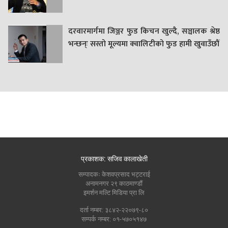
दरवारमार्गमा जिञ्जर फुड किचन खुल्दै, सञ्चालक श्रेष्ठ
भन्छन्ः सस्तो मूल्यमा क्वालिटीको फुड हामी खुवाउँछौं
प्रकाशक: सजिव कालाखेती
सम्पादकः केशवप्रसाद भट्टराई
अनामनगर २९ काठमाण्डौं
इमर्शन मल्टि मिडिया प्रा लि
दर्ता नम्बर: ३८४२-२२०७९-८०
सम्पर्क नम्बर: ०१-५७०५१४७