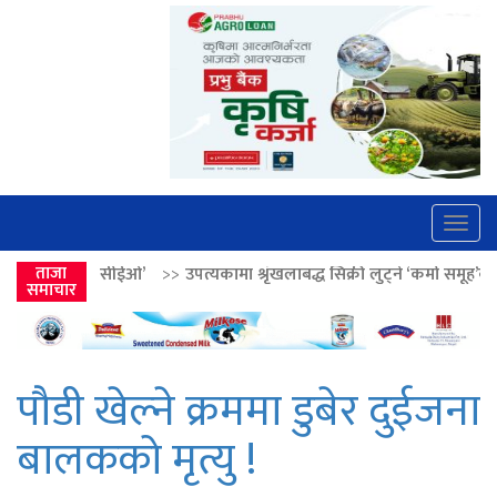
Togg
navig
>>
उपत्यकामा श्रृंखलाबद्ध सिक्री लुट्ने ‘कर्मा समूह’का नाइकेसहित पाँच पक्राउ
ताजा
समाचार
पौडी खेल्ने क्रममा डुबेर दुईजना
बालकको मृत्यु !