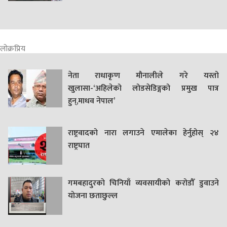
लोक्रप्रिय
नेता राधाकृण मौनालीले गरे यस्तो
खुलासा-‘अहिलेको लोडसेडिङ्गको प्रमुख पात्र
हुन्,माधव नेपाल’
राष्ट्रवादको नारा लगाउने एमालेका हेर्नुहोस् २४
राष्ट्रघात
गमबहादुरकाे चिनियाँ व्यवसायीको करोडौँ डुवाउने
याेजना छताछुल्ल