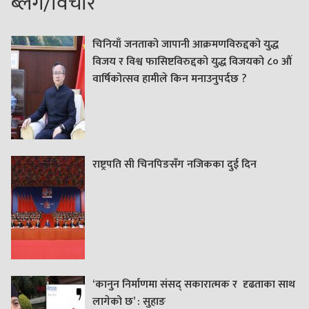
ब्लग/विचार
चिनियाँ जनताको जापानी आक्रमणविरुद्दको युद्ध
विजय र विश्व फासिष्टविरुद्दको युद्ध विजयको ८० औं
वार्षिकोत्सव हामीले किन मनाउनुपर्दछ ?
राष्ट्रपति सी चिनपिङसँग नजिकका दुई दिन
‘कानुन निर्माणमा संसद् सकारात्मक र दृढताका साथ
लागेको छ’ : सुहाङ