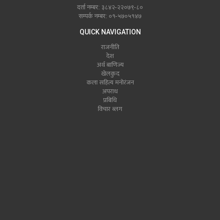
दर्ता नम्बर: ३८४२-२२०७९-८०
सम्पर्क नम्बर: ०१-५७०५१४७
QUICK NAVIGATION
राजनीति
देश
अर्थ बाणिज्य
खेलकुद
कला सहित्य मनोरंजन
अपराध
प्रबिधि
विचार ब्लग