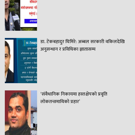
डा. टेकबहादुर घिमिरे: अब्बल सरकारी वकिलदेखि
अनुसन्धान र प्रविधिका ज्ञातासम्म
‘संवैधानिक निकायमा हस्तक्षेपको प्रवृति
लोकतन्त्रमाथिको प्रहार’