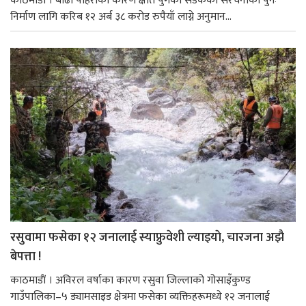
काठमाडौं । बाढी पहिरोका कारण क्षति पुगेका सडकका संरचनाका पुनः
निर्माण लागि करिब १२ अर्ब ३८ करोड रुपैयाँ लाग्ने अनुमान...
रसुवामा फसेका १२ जनालाई स्याफ्रुवेशी ल्याइयाे, चारजना अझै
बेपत्ता !
काठमाडाैं । अविरल वर्षाका कारण रसुवा जिल्लाको गोसाइँकुण्ड
गाउँपालिका–५ ड्यामसाइड क्षेत्रमा फसेका व्यक्तिहरूमध्ये १२ जनालाई