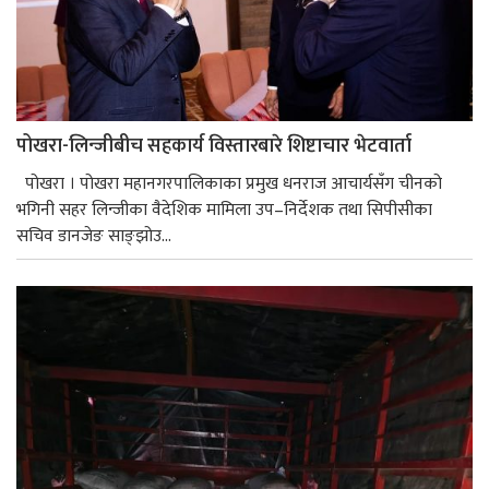
पोखरा-लिन्जीबीच सहकार्य विस्तारबारे शिष्टाचार भेटवार्ता
पोखरा । पोखरा महानगरपालिकाका प्रमुख धनराज आचार्यसँग चीनको
भगिनी सहर लिन्जीका वैदेशिक मामिला उप–निर्देशक तथा सिपीसीका
सचिव डानजेङ साङ्झोउ...