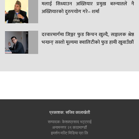
मलाई सिध्याउन अख्तियार प्रमुख बस्न्यातले नै
अख्तियारको दुरुपयोग गरे– शर्मा
दरवारमार्गमा जिञ्जर फुड किचन खुल्दै, सञ्चालक श्रेष्ठ
भन्छन्ः सस्तो मूल्यमा क्वालिटीको फुड हामी खुवाउँछौं
प्रकाशक: सजिव कालाखेती
सम्पादकः केशवप्रसाद भट्टराई
अनामनगर २९ काठमाण्डौं
इमर्शन मल्टि मिडिया प्रा लि