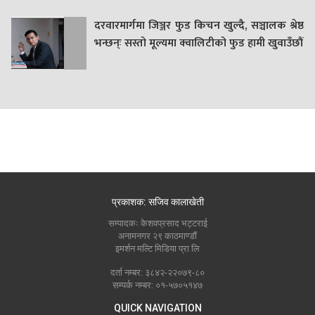
दरवारमार्गमा जिञ्जर फुड किचन खुल्दै, सञ्चालक श्रेष्ठ
भन्छन्ः सस्तो मूल्यमा क्वालिटीको फुड हामी खुवाउँछौं
प्रकाशक: सजिव कालाखेती
सम्पादकः केशवप्रसाद भट्टराई
अनामनगर २९ काठमाण्डौं
इमर्शन मल्टि मिडिया प्रा लि
दर्ता नम्बर: ३८४२-२२०७९-८०
सम्पर्क नम्बर: ०१-५७०५१४७
QUICK NAVIGATION