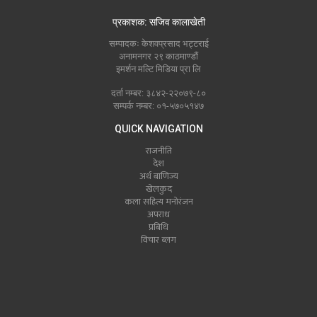
प्रकाशक: सजिव कालाखेती
सम्पादकः केशवप्रसाद भट्टराई
अनामनगर २९ काठमाण्डौं
इमर्शन मल्टि मिडिया प्रा लि
दर्ता नम्बर: ३८४२-२२०७९-८०
सम्पर्क नम्बर: ०१-५७०५१४७
QUICK NAVIGATION
राजनीति
देश
अर्थ बाणिज्य
खेलकुद
कला सहित्य मनोरंजन
अपराध
प्रबिधि
विचार ब्लग