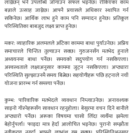
लाग्नेछन् भने उपलब्धि जोगाउन सफल भइनेछ। रोकिएका काम
बन्नाले उत्साह जाग्नेछ। आफ्नै प्रयासले अधिकार स्थापित गर्न
सकिनेछ। आर्थिक लाभ हुने काम पनि सम्पादन हुनेछ। प्रतिकूल
परिस्थितिका बाबजुद लक्ष्य प्राप्त हुनेछ।
मकर: व्याहारिक अलमलले आँटेका काममा बाधा पुर्याउनेछ। अप्रिय
समाचारले चिन्तित तुल्याउन सक्छ। गुरुजनसँग मतभेद हुनाले
अध्ययनमा बाधा पर्नेछ। समयकाे सदुपयोग गर्न नसकिएला।
अस्वस्थताले लक्ष्यअनुसार काममा जुट्न नसकिएला। अप्ठ्यारा
परिस्थिति सुल्झाउनमै समय बित्नेछ। सहयोगीहरू पछि हट्नाले नयाँ
योजना प्रारम्भ गर्न समस्या पर्नेछ।
कुम्भ: पारिवारिक मतभेदले व्यवधान निम्त्याउनेछ। अनावश्यक
साइनो गाँस्नेहरूसँग सावधान रहनुहोला। बेसुरमा वचन दिने बानीले
अप्ठ्यारो पर्नेछ। अरूका विषयमा चासो लिँदा व्यर्थैमा झमेला
बेहोर्नुपर्ला। फाइदा मात्र हेर्दा आलोचित भइनेछ। पुरानो सम्झौता
नवीकरण नगर्दा आफ्नो लाभांश गुम्न सक्छ। परिस्थितिअनुसार