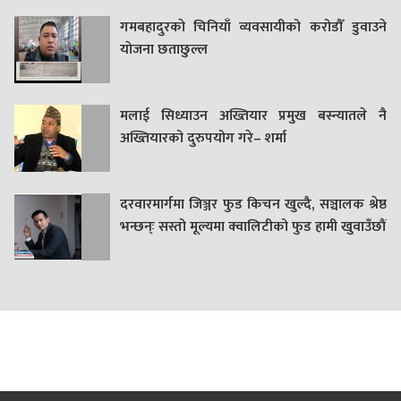
गमबहादुरकाे चिनियाँ व्यवसायीको करोडौँ डुवाउने
याेजना छताछुल्ल
मलाई सिध्याउन अख्तियार प्रमुख बस्न्यातले नै
अख्तियारको दुरुपयोग गरे– शर्मा
दरवारमार्गमा जिञ्जर फुड किचन खुल्दै, सञ्चालक श्रेष्ठ
भन्छन्ः सस्तो मूल्यमा क्वालिटीको फुड हामी खुवाउँछौं