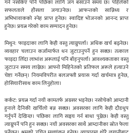
गर्न नसकिए पनि पछिका लागि जग बसाउने समय छ। पहिलेको
सफलताले हौसला जगाउनेछ। आफन्तको सान्निध्य र
अभिभावाकको स्नेह प्राप्त हुनेछ। स्वादिष्ट भोजनको आनन्द प्राप्त
हुनेछ। प्रयत्न गरेको काम सम्पादन हुनेछ।
मिथुन: फाइदाका लागि केही वस्तु त्याग्नुपर्ला। अधिक खर्च बढ्नेछ।
व्यवहार चलाउन कर्जामार्फत धन जुटाउनुपर्ने हुन सक्छ। तत्काल
फाइदा लिँदा लाभांश अरूलाई पनि बाँड्नुपर्ला। आवश्यकताका वस्तु
जुटाउन समय लाग्नेछ। आफ्नो मिहिनेतको प्रतिफल अरूले हत्याउने
चेष्टा गर्नेछन्। नियमविपरीत बलजफ्ती प्रयास गर्दा खर्चमात्र हुनेछ,
होसियारीसाथ काम लिनुहोला।
कर्कट: प्रयत्न गर्दा नयाँ कामतर्फ अग्रसर भइनेछ। नसाेचेकाे आम्दानी
हुनाले दैनिकी खर्चिलाे बन्न सक्छ। अवसरका लागि केही दौडधुप
गर्नुपर्ने देखिन्छ। पछिका लागि सञ्चय गर्न बाधा पुग्नेछ। केही वस्तु
त्याग्नुपर्ने पनि हुन सक्छ। नयाँ अवसरका साथै आम्दानीका स्रोत फेला
पर्नेछन्। श्रमको उचित मूल्यांकन हुनेछ। व्यापारमा थोरै लगानीबाट