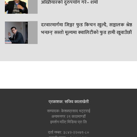
अख्तियारको दुरुपयोग गरे– शर्मा
दरवारमार्गमा जिञ्जर फुड किचन खुल्दै, सञ्चालक श्रेष्ठ
भन्छन्ः सस्तो मूल्यमा क्वालिटीको फुड हामी खुवाउँछौं
प्रकाशक: सजिव कालाखेती
सम्पादकः केशवप्रसाद भट्टराई
अनामनगर २९ काठमाण्डौं
इमर्शन मल्टि मिडिया प्रा लि
दर्ता नम्बर: ३८४२-२२०७९-८०