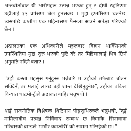
अन्तर्वार्ताबाट यी आरोपहरू उत्पन्न भएका हुन् र दोषी ठहरिएमा
उहाँलाई १५ वर्षसम्म जेल हुनसक्छ । मुद्दा हप्ताौँसम्म चल्नेछ,
त्यसपछि कम्तीमा एक महिनासम्म फैसला आउने अपेक्षा गरिएको
छैन ।
अदालतका एक अधिकारीले मङ्गलबार बिहान थाक्सिनको
उपस्थितिमा मुद्दा सुरु भएको पुष्टि गरे तर मिडियालाई भित्र छिर्न
अनुमति नदिने बताए ।
“उहाँ कस्तो महसुस गर्नुहुन्छ भन्नेबारे म उहाँको तर्फबाट बोल्न
सक्दिनँ, तर मलाई लाग्छ उहाँ शान्त देखिनुहुनेछ”, उहाँका वकिल
विन्यात चाटमोन्ट्रीले अदालत बाहिर भन्नुभयो ।
थाई राजनीतिक विश्लेषक थिटिनान पोङ्सुधिरकले भन्नुभयो, “दुई
मामिलाबीच प्रत्यक्ष निर्विवाद सम्बन्ध छ किनकि सिनावात्रा
परिवारको ब्रान्डले ‘गम्भीर कमजोरी’ को सामना गरिरहेको छ ।”