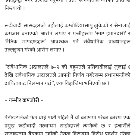
‘प्रतिद्वन्द्वी’ भनेर उल्लेख गर्नुभयो । उक्त फोनवार्ताले व्यापक आक्रोश
निम्त्यायो ।
रूढीवादी सांसदहरूले उहाँलाई कम्बोडियासामु झुकेको र सेनालाई
कमजोर बनाएको आरोप लगाए र मन्त्रीहरूमा ‘स्पष्ट इमानदारी’ र
‘नैतिक मापदण्डहरू’ आवश्यक पर्ने संवैधानिक प्रावधानहरू
उल्लङ्घन गरेको आरोप लगाए ।
“संवैधानिक अदालतले ७–२ को बहुमतले प्रतिवादीलाई जुलाई १
देखि संवैधानिक अदालतले आफ्नो निर्णय नगरेसम्म प्रधानमन्त्रीको
दायित्वबाट निलम्बन गर्छ”, एक विज्ञप्तिमा भनिएको छ ।
– गम्भीर कमजोरी –
पेटोङटार्नको फेउ थाई पार्टी पहिले नै यो काण्डमा परेका कारण एक
प्रमुख रूढीवादी गठबन्धन साझेदारले त्यागेको छ र हजारौँले
सप्ताहन्तमा बैङ्ककमा उहाँको नेतृत्व विरुद्धमा विरोध प्रदर्शन गरेका