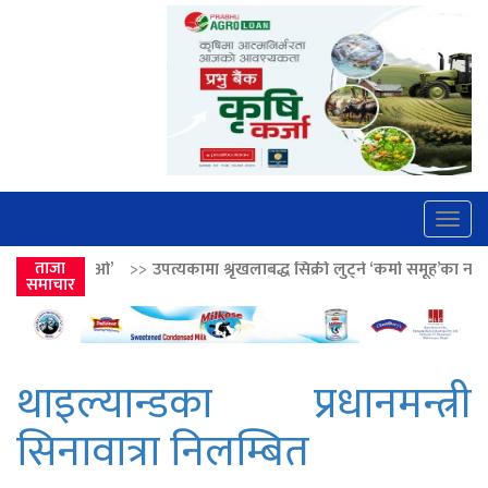
Togg
navig
उपत्यकामा श्रृंखलाबद्ध सिक्री लुट्ने ‘कर्मा समूह’का नाइकेसहित पाँच पक्राउ
ताजा
>>
समाचार
थाइल्यान्डका प्रधानमन्त्री
सिनावात्रा निलम्बित