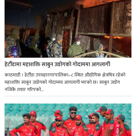
हेटौँडामा महाशक्ति साबुन उद्योगको गोदाममा आगलागी
काठमाडाैं । हेटौँडा उपमहानगरपालिका–८ स्थित औद्योगिक क्षेत्रभित्र रहेको
महाशक्ति साबुन उद्योगको गोदाममा आगलागी भएको छ। साबुन उद्योग
नजिकै तयार गरिएको...