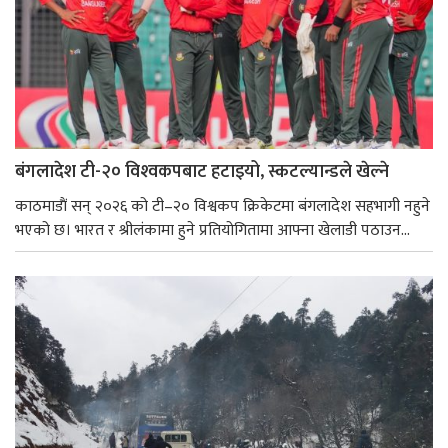
बंगलादेश टी-२० विश्‍वकपबाट हटाइयो, स्कटल्यान्डले खेल्ने
काठमाडाैं सन् २०२६ को टी–२० विश्वकप क्रिकेटमा बंगलादेश सहभागी नहुने
भएको छ। भारत र श्रीलंकामा हुने प्रतियोगितामा आफ्ना खेलाडी पठाउन...