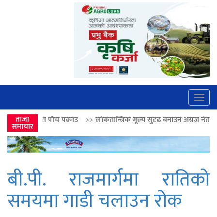
Togg
navig
पक्राउ
ताजा
>>
लोकतान्त्रिक मूल्य सुदृढ बनाउन अग्रज नेताको आदर्श आत्मसात् गर्नुपर्छः
समाचार
बी.पी. राजमार्गमा रातिको
समयमा गाडी चलाउन रोक