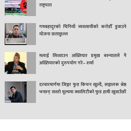
राष्ट्रघात
गमबहादुरकाे चिनियाँ व्यवसायीको करोडौँ डुवाउने
याेजना छताछुल्ल
मलाई सिध्याउन अख्तियार प्रमुख बस्न्यातले नै
अख्तियारको दुरुपयोग गरे– शर्मा
दरवारमार्गमा जिञ्जर फुड किचन खुल्दै, सञ्चालक श्रेष्ठ
भन्छन्ः सस्तो मूल्यमा क्वालिटीको फुड हामी खुवाउँछौं