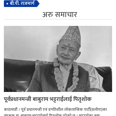
बी.पी. राजमार्ग
अरु समाचार
पूर्वप्रधानमन्त्री बाबुराम भट्टराईलाई पितृशोक
काठमाडौं । पूर्व प्रधानमन्त्री एवं प्रगतिशील लोकतान्त्रिक पार्टी(प्रलोपा)का
संरक्षक डा. बाबुराम भट्टराईलाई पितृशोक परेको छ । भट्टराईका बुबा