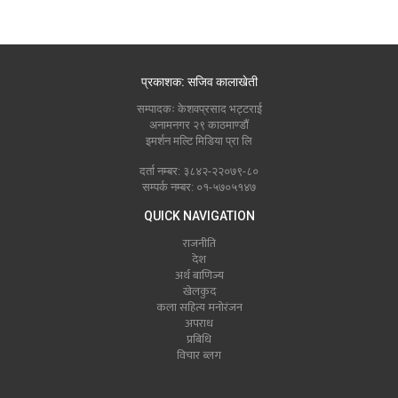
प्रकाशक: सजिव कालाखेती
सम्पादकः केशवप्रसाद भट्टराई
अनामनगर २९ काठमाण्डौं
इमर्शन मल्टि मिडिया प्रा लि
दर्ता नम्बर: ३८४२-२२०७९-८०
सम्पर्क नम्बर: ०१-५७०५१४७
QUICK NAVIGATION
राजनीति
देश
अर्थ बाणिज्य
खेलकुद
कला सहित्य मनोरंजन
अपराध
प्रबिधि
विचार ब्लग