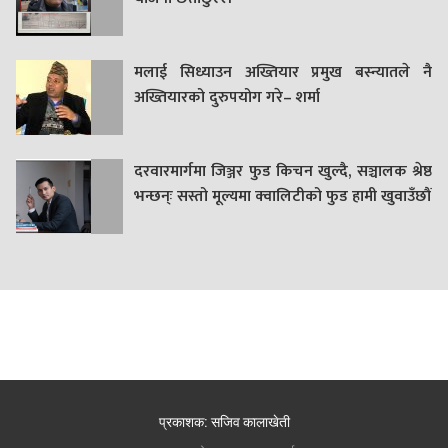
मलाई सिध्याउन अख्तियार प्रमुख बस्न्यातले नै
अख्तियारको दुरुपयोग गरे– शर्मा
दरवारमार्गमा जिञ्जर फुड किचन खुल्दै, सञ्चालक श्रेष्ठ
भन्छन्ः सस्तो मूल्यमा क्वालिटीको फुड हामी खुवाउँछौं
प्रकाशक: सजिव कालाखेती