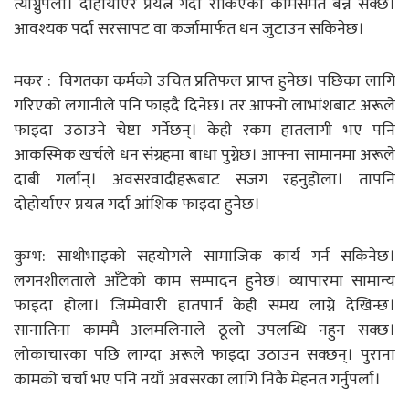
त्याग्नुपर्ला। दोहोर्याएर प्रयत्न गर्दा रोकिएको कामसमेत बन्न सक्छ।
आवश्यक पर्दा सरसापट वा कर्जामार्फत धन जुटाउन सकिनेछ।
मकर : विगतका कर्मको उचित प्रतिफल प्राप्त हुनेछ। पछिका लागि
गरिएको लगानीले पनि फाइदै दिनेछ। तर आफ्नो लाभांशबाट अरूले
फाइदा उठाउने चेष्टा गर्नेछन्। केही रकम हातलागी भए पनि
आकस्मिक खर्चले धन संग्रहमा बाधा पुग्नेछ। आफ्ना सामानमा अरूले
दाबी गर्लान्। अवसरवादीहरूबाट सजग रहनुहोला। तापनि
दोहोर्याएर प्रयत्न गर्दा आंशिक फाइदा हुनेछ।
कुम्भ: साथीभाइको सहयोगले सामाजिक कार्य गर्न सकिनेछ।
लगनशीलताले आँटेको काम सम्पादन हुनेछ। व्यापारमा सामान्य
फाइदा हाेला। जिम्मेवारी हातपार्न केही समय लाग्ने देखिन्छ।
सानातिना काममै अलमलिनाले ठूलो उपलब्धि नहुन सक्छ।
लोकाचारका पछि लाग्दा अरूले फाइदा उठाउन सक्छन्। पुराना
कामको चर्चा भए पनि नयाँ अवसरका लागि निकै मेहनत गर्नुपर्ला।