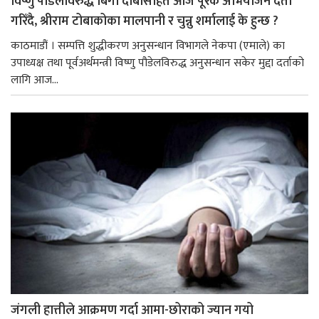
विष्णु पौडेलविरुद्ध बिगो दाबीसहित आज पूरक अभियोजन दर्ता
गरिँदै, श्रीराम टोबाकोका मालपानी र चुन्नु शर्मालाई के हुन्छ ?
काठमाडौं । सम्पत्ति शुद्धीकरण अनुसन्धान विभागले नेकपा (एमाले) का
उपाध्यक्ष तथा पूर्वअर्थमन्त्री विष्णु पौडेलविरुद्ध अनुसन्धान सकेर मुद्दा दर्ताको
लागि आज...
जंगली हात्तीले आक्रमण गर्दा आमा-छोराको ज्यान गयो