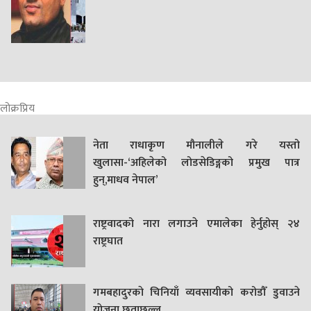
लोक्रप्रिय
नेता राधाकृण मौनालीले गरे यस्तो
खुलासा-‘अहिलेको लोडसेडिङ्गको प्रमुख पात्र
हुन्,माधव नेपाल’
राष्ट्रवादको नारा लगाउने एमालेका हेर्नुहोस् २४
राष्ट्रघात
गमबहादुरकाे चिनियाँ व्यवसायीको करोडौँ डुवाउने
याेजना छताछुल्ल