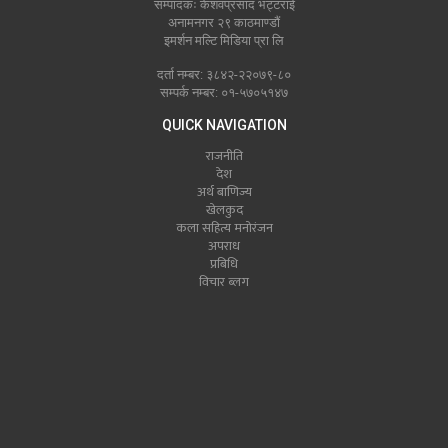
सम्पादकः केशवप्रसाद भट्टराई
अनामनगर २९ काठमाण्डौं
इमर्शन मल्टि मिडिया प्रा लि
दर्ता नम्बर: ३८४२-२२०७९-८०
सम्पर्क नम्बर: ०१-५७०५१४७
QUICK NAVIGATION
राजनीति
देश
अर्थ बाणिज्य
खेलकुद
कला सहित्य मनोरंजन
अपराध
प्रबिधि
विचार ब्लग