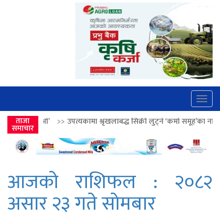
Togg
navig
त्यकामा श्रृंखलाबद्ध सिक्री लुट्ने ‘कर्मा समूह’का नाइकेसहित पाँच पक्राउ
ताजा
>>
ल
समाचार
आजको राशिफल : २०८२
असार २३ गते साेमबार