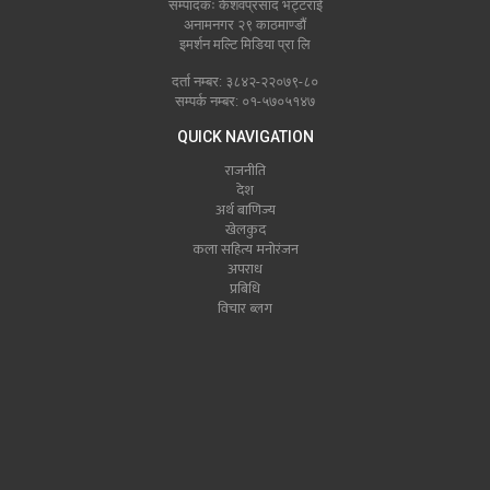
सम्पादकः केशवप्रसाद भट्टराई
अनामनगर २९ काठमाण्डौं
इमर्शन मल्टि मिडिया प्रा लि
दर्ता नम्बर: ३८४२-२२०७९-८०
सम्पर्क नम्बर: ०१-५७०५१४७
QUICK NAVIGATION
राजनीति
देश
अर्थ बाणिज्य
खेलकुद
कला सहित्य मनोरंजन
अपराध
प्रबिधि
विचार ब्लग