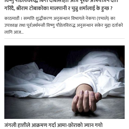
विष्णु पौडेलविरुद्ध बिगो दाबीसहित आज पूरक अभियोजन दर्ता
गरिँदै, श्रीराम टोबाकोका मालपानी र चुन्नु शर्मालाई के हुन्छ ?
काठमाडौं । सम्पत्ति शुद्धीकरण अनुसन्धान विभागले नेकपा (एमाले) का
उपाध्यक्ष तथा पूर्वअर्थमन्त्री विष्णु पौडेलविरुद्ध अनुसन्धान सकेर मुद्दा दर्ताको
लागि आज...
जंगली हात्तीले आक्रमण गर्दा आमा-छोराको ज्यान गयो