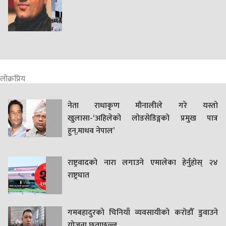
लोक्रप्रिय
नेता राधाकृण मौनालीले गरे यस्तो
खुलासा-‘अहिलेको लोडसेडिङ्गको प्रमुख पात्र
हुन्,माधव नेपाल’
राष्ट्रवादको नारा लगाउने एमालेका हेर्नुहोस् २४
राष्ट्रघात
गमबहादुरकाे चिनियाँ व्यवसायीको करोडौँ डुवाउने
याेजना छताछुल्ल