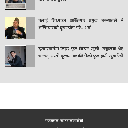
मलाई सिध्याउन अख्तियार प्रमुख बस्न्यातले नै
अख्तियारको दुरुपयोग गरे– शर्मा
दरवारमार्गमा जिञ्जर फुड किचन खुल्दै, सञ्चालक श्रेष्ठ
भन्छन्ः सस्तो मूल्यमा क्वालिटीको फुड हामी खुवाउँछौं
प्रकाशक: सजिव कालाखेती