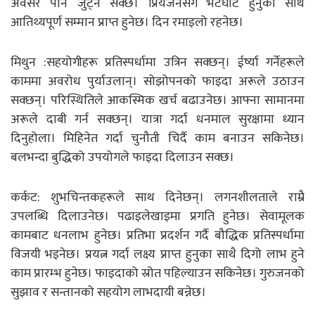
अवसर पनि जुट्न सक्छ। प्रियजनसँग भेटघाट हुनुका साथै
आतिथ्यपूर्ण सम्मान प्राप्त हुनेछ। दिन रमाइलो रहनेछ।
मिथुन :सहयोगीहरू प्रतिस्पर्धामा उत्रिन सक्छन्। ईर्ष्या गर्नेहरूले
काममा अवरोध पुर्याउलान्। सोझोपनको फाइदा अरूले उठाउन
सक्छन्। परिस्थितिले आकस्मिक खर्च बढाउनेछ। आफ्ना सामानमा
अरूले दाबी गर्न सक्छन्। यात्रा गर्दा धनमाल सुरक्षामा ध्यान
दिनुहोला। मिहिनेत गर्दा चुनौती चिर्दै काम बनाउन सकिनेछ।
बलभन्दा बुद्धिको उपयोगले फाइदा दिलाउन सक्छ।
कर्कट: शुभचिन्तकहरूले साथ दिनेछन्। लगनशीलताले राम्रै
उपलब्धि दिलाउनेछ। पढाइलेखाइमा प्रगति हुनेछ। सेवामूलक
कामबाट धनलाभ हुनेछ। प्रतिभा प्रदर्शन गर्दै बौद्धिक प्रतिस्पर्धामा
विजयी भइनेछ। प्रयत्न गर्दा लक्ष्य प्राप्त हुनुका साथै दिगो लाभ हुने
काम प्रारम्भ हुनेछ। फाइदाको स्रोत पहिल्याउन सकिनेछ। गुरुजनको
सुझाव र सन्तानको सहयोग लाभदायी बन्नेछ।