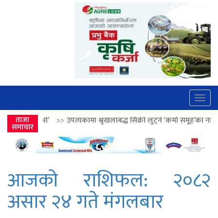
Togg
navig
पत्यकामा श्रृंखलाबद्ध सिक्री लुट्ने ‘कर्मा समूह’का नाइकेसहित पाँच पक्राउ
ताजा
>>
समाचार
आजको राशिफल: २०८२
असार २४ गते मंगलबार