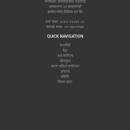
सम्पादकः केशवप्रसाद भट्टराई
अनामनगर २९ काठमाण्डौं
इमर्शन मल्टि मिडिया प्रा लि
दर्ता नम्बर: ३८४२-२२०७९-८०
सम्पर्क नम्बर: ०१-५७०५१४७
QUICK NAVIGATION
राजनीति
देश
अर्थ बाणिज्य
खेलकुद
कला सहित्य मनोरंजन
अपराध
प्रबिधि
विचार ब्लग