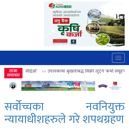
Togg
navig
’
>>
ताजा
उपत्यकामा श्रृंखलाबद्ध सिक्री लुट्ने ‘कर्मा समूह’का नाइकेसहित पाँच पक्र
समाचार
सर्वोच्चका नवनियुक्त
न्यायाधीशहरुले गरे शपथग्रहण