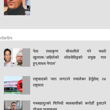
लोक्रप्रिय
नेता राधाकृण मौनालीले गरे यस्तो
खुलासा-‘अहिलेको लोडसेडिङ्गको प्रमुख पात्र
हुन्,माधव नेपाल’
राष्ट्रवादको नारा लगाउने एमालेका हेर्नुहोस् २४
राष्ट्रघात
गमबहादुरकाे चिनियाँ व्यवसायीको करोडौँ डुवाउने
याेजना छताछुल्ल