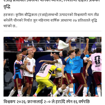
एआई प्रविधिले उकास्यो चीनको व्यापार, निर्यातमा दोहोरो अंकको
वृद्धि
हङकङ। कृत्रिम बौद्धिकता (एआई)सम्बन्धी उत्पादनको विश्वव्यापी माग तीव्र
बनेसँगै चीनको निर्यात जुन महिनामा वार्षिक आधारमा २७ प्रतिशतले वृद्धि
भएको छ...
विश्वकप २०२६: फ्रान्सलाई २–० ले हराउँदै स्पेन १६ वर्षपछि