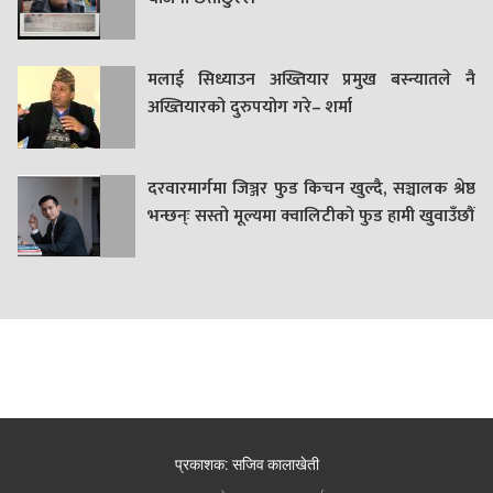
मलाई सिध्याउन अख्तियार प्रमुख बस्न्यातले नै
अख्तियारको दुरुपयोग गरे– शर्मा
दरवारमार्गमा जिञ्जर फुड किचन खुल्दै, सञ्चालक श्रेष्ठ
भन्छन्ः सस्तो मूल्यमा क्वालिटीको फुड हामी खुवाउँछौं
प्रकाशक: सजिव कालाखेती