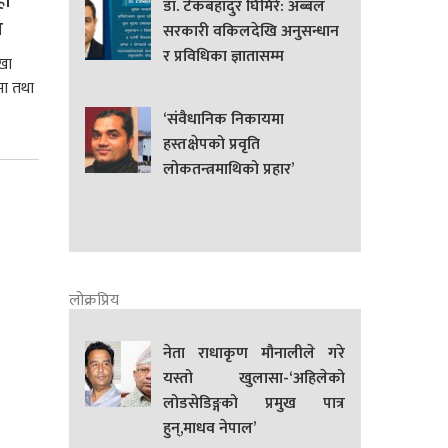
ही
डा. टेकबहादुर घिमिरे: अब्बल
ग
सरकारी वकिलदेखि अनुसन्धान
र प्रविधिका ज्ञातासम्म
खा
णमा तथा
‘संवैधानिक निकायमा
हस्तक्षेपको प्रवृति
लोकतन्त्रमाथिको प्रहार’
लोक्रप्रिय
नेता राधाकृण मौनालीले गरे
यस्तो खुलासा-‘अहिलेको
लोडसेडिङ्गको प्रमुख पात्र
हुन्,माधव नेपाल’