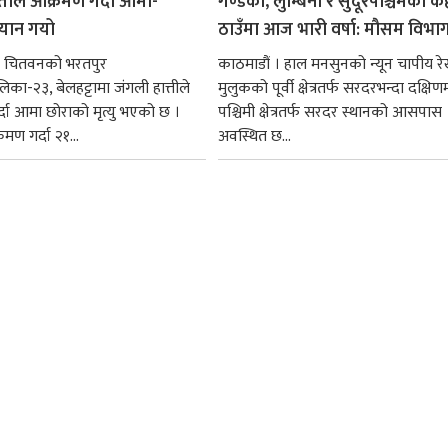
्तीले आक्रमण गर्दा आमा-
गण्डकी, लुम्बिनी र सुदूरपश्चिमका के
्यान गयो
ठाउँमा आज भारी वर्षा: मौसम विभा
 चितवनको भरतपुर
काठमाडौं । हाल मनसुनको न्यून चापीय रे
का-२३, बेलहट्टामा जंगली हात्तीले
मुलुकको पूर्वी क्षेत्रतर्फ सरदरभन्दा दक्षि
दा आमा छोराको मृत्यु भएको छ ।
पश्चिमी क्षेत्रतर्फ सरदर स्थानको आसपास
रमण गर्दा २१...
अवस्थित छ...