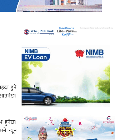
ाइदा हुने
तन आउनेछ।
भ हुनेछ।
ने न्यून