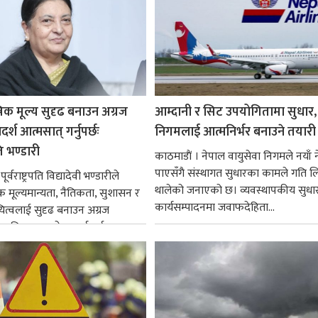
रिक मूल्य सुदृढ बनाउन अग्रज
आम्दानी र सिट उपयोगितामा सुधार,
्श आत्मसात् गर्नुपर्छः
निगमलाई आत्मनिर्भर बनाउने तयारी
पति भण्डारी
काठमाडाैं । नेपाल वायुसेवा निगमले नयाँ ने
पाएसँगै संस्थागत सुधारका कामले गति ल
र्वराष्ट्रपति विद्यादेवी भण्डारीले
थालेको जनाएको छ। व्यवस्थापकीय सुधार
िक मूल्यमान्यता, नैतिकता, सुशासन र
कार्यसम्पादनमा जवाफदेहिता...
ित्वलाई सुदृढ बनाउन अग्रज
्यक्तित्वहरूको आदर्शलाई आत्मसात्
क...