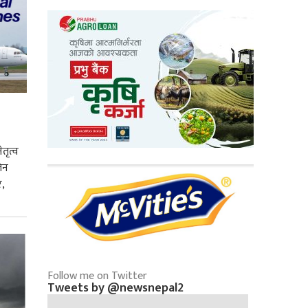
तृत्व
िन
,
Follow me on Twitter
Tweets by @newsnepal2