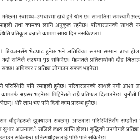
नेछन्। स्वास्थ्य–उपचारमा खर्च हुने योग छ। सानातिना समस्यामै अल्झ
माइलो तथा कामका लागि अनुकूल रहनेछ। परिवारजनको साथले न
 स्थिति प्रतिकूल बन्नाले काममा समय दिन नसकिएला।
 प्रियजनसँग भेटघाट हुनेछ भने अतिथिका रूपमा सम्मान प्राप्त होल
र्दा सजिलै लक्ष्यमा पुग्न सकिनेछ। मेहनतले प्रतिस्पर्धाको दौड जिता
ुन सक्छ। अधिकार र प्रतिष्ठा जोगाउन सफल भइनेछ।
े परिस्थिति पनि रमाइलो हुनेछ। परिवारजनको साथले नयाँ आशा ज
कामतर्फ अग्रसर भइनेछ। मिहिनेतले राम्रै प्रतिफल दिलाउनेछ। चुनौती चि
्नेछन्। थोरै लाभ भए पनि दिगो काम प्रारम्भ हुनेछ।
ाँड्नेहरूले झुक्याउन सक्छन्। अप्ठ्यारा परिस्थितिसँग सम्झौता गर्
 सुधार आउनाले सजिलै लक्ष्य प्राप्ति होला। बुद्धिको उपयोगले प्रतिष्ठ
ठाउन सकिनेछ। प्रतिस्पर्धीहरूलाई पछि पार्न सकिनेछ।