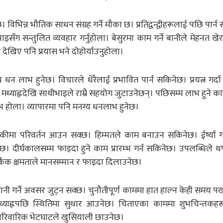
 विभिन्न भौतिक साधन संग्रह गर्ने मौका छ। प्रतिद्वन्द्वीहरूलाई पछि पार्
इसँग सन्तुलित व्यवहार गर्नुहोला। बेसुरमा काम गर्ने बानीले मेहनत खे
ेखिए पनि प्रयास भने दोहोर्याउनुहोला।
 धन लाभ हुनेछ। विचारले धेरैलाई प्रभावित पार्न सकिनेछ। प्रयत्न गर्द
मध्याह्नदेखि साथीभाइले राम्रै सहयोग जुटाउनेछन्। पछिसम्म लाभ हुने काम
्भ होला। व्यापारमा पनि मनग्य धनलाभ हुनेछ।
दैनिकीमा परिवर्तन आउन सक्छ। हिम्मतले काम बनाउन सकिनेछ। ईर्ष्या गर
छ। दीर्घकालसम्म फाइदा हुने काम प्रारम्भ गर्न सकिनेछ। उपलब्धिले थ
किक क्षमताले मानसम्मान र फाइदा दिलाउनेछ।
नी गर्ने अवसर जुट्न सक्छ। चुनौतीपूर्ण काममा हात हाल्न केही समय पर्
याह्नपछि स्थितिमा सुधार आउनेछ। चिताएका काममा शुभचिन्तकहर
 पारिवारिक भेटघाटले खुसियाली छाउनेछ।