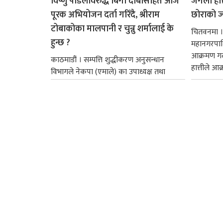
विष्णु पौडेलविरुद्ध बिगो दाबीसहित आज
जंगली हात
पूरक अभियोजन दर्ता गरिँदै, श्रीराम
छोराको ज
टोबाकोका मालपानी र चुन्नु शर्मालाई के
चितवनमा ।
हुन्छ ?
महानगरपालि
आक्रमण गर्
काठमाडौं । सम्पत्ति शुद्धीकरण अनुसन्धान
हात्तीले आक्
विभागले नेकपा (एमाले) का उपाध्यक्ष तथा
पूर्वअर्थमन्त्री विष्णु पौडेलविरुद्ध अनुसन्धान सकेर
मुद्दा दर्ताको लागि आज...