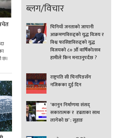
ब्लग/विचार
 सचेत
चिनियाँ जनताको जापानी
आक्रमणविरुद्दको युद्ध विजय र
विश्व फासिष्टविरुद्दको युद्ध
ँदा
विजयको ८० औं वार्षिकोत्सव
का
हामीले किन मनाउनुपर्दछ ?
को छ।
राष्ट्रपति सी चिनपिङसँग
नजिकका दुई दिन
‘कानुन निर्माणमा संसद्
सकारात्मक र दृढताका साथ
लागेको छ’ : सुहाङ