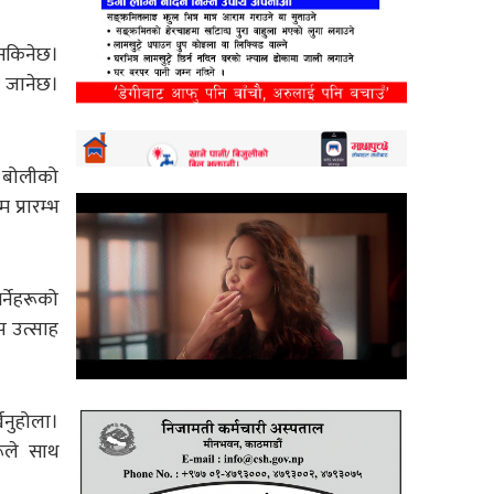
न सकिनेछ।
र जानेछ।
ा बोलीको
 प्रारम्भ
्नेहरूको
प उत्साह
खनुहोला।
ूले साथ