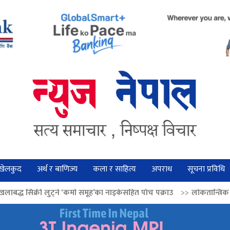
खेलकुद
अर्थ र बाणिज्य
कला र साहित्य
अपराध
सूचना प्रविधि
कर्मा समूह’का नाइकेसहित पाँच पक्राउ
>>
लोकतान्त्रिक मूल्य सुदृढ बनाउन अग्रज ने