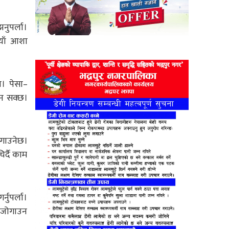
नुपर्ला।
याँ आशा
ा। पेसा–
उन सक्छ।
गाउनेछ।
र्दै काम
नुपर्ला।
ा जोगाउन