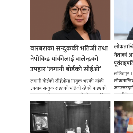
लोकतान्त्
बारबराका सन्दुककी भतिजी तथा
नेताको आदर
नेपोकिड यांकीलाई वालेन्द्रको
पूर्वराष्ट्र
उपहार ‘लगानी बोर्डको सीईओ’
ललितपुर । पू
लोकतान्त्र
लगानी बोर्डको सीईओमा नियुक्त भएकी यांकी
जनउत्तरदाय
उक्याब सन्दुक रुइतको भतिजी रहेको पाइएको
राजनीतिक व
छ। तत्कालीन समयमा महाकालीको अञ्चलाधिश
गर्न आवश्य
नै बनेका जोन...