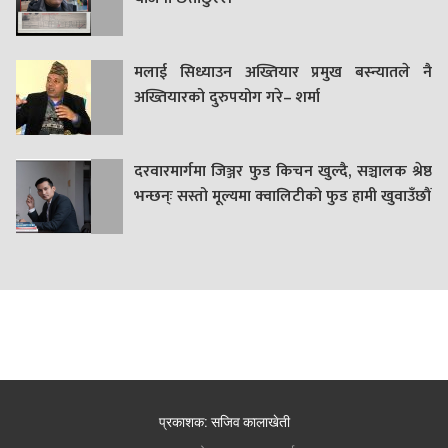
मलाई सिध्याउन अख्तियार प्रमुख बस्न्यातले नै
अख्तियारको दुरुपयोग गरे– शर्मा
दरवारमार्गमा जिञ्जर फुड किचन खुल्दै, सञ्चालक श्रेष्ठ
भन्छन्ः सस्तो मूल्यमा क्वालिटीको फुड हामी खुवाउँछौं
प्रकाशक: सजिव कालाखेती