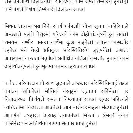
राम्रै उपलब्धि दिलाउनेछ। रोकिएका काम समेत सम्पादन हुनेछन्।
कर्मयोगले विशेष जिम्मेवारी दिलाउन सक्छ।
मिथुन: लक्ष्यमा पुग्न निकै संघर्ष गर्नुपर्ला। गोप्य सूचना बाहिरिनाले
अप्ठ्यारो पर्ला। बेसुरमा गरिएको काम दोहोर्याउनुपर्ने हुन सक्छ।
समयमा गम्भीर नबन्दा व्यर्थैमा दु:ख पाइनेछ। स्वास्थ्य कमजोर
रहनेछ भने केही प्रतिकूल परिस्थितिसँग जुध्नुपर्नेछ। अशक्त
अवस्थामा व्यस्तता बढ्नेछ। प्रतीक्षित नतिजा कमजोर हुनाले काम
दोहोर्याउनुपर्ला। हुलमुलमा धनमाल हराउन सक्छ।
कर्कट: परिवारजनको साथ जुट्नाले अप्ठ्यारा परिस्थितिलाई सहज
बनाउन सकिनेछ। भौतिक वस्तुहरू जुटाउन सकिनेछ। तर
विवादास्पद निर्णयले समस्या निम्त्याउन सक्छ। सुन्दर पहिरनले
व्यक्तित्वमा निखारता आउनेछ। आफन्तसँग रमाइलो भेटघाट हुनेछ।
आकर्षक उपहारले उत्साह जगाउनेछ। मित्रता र प्रेमको बन्धन
कसिनेछ भने अतिथिको रूपमा सत्कार प्राप्त हुनेछ।