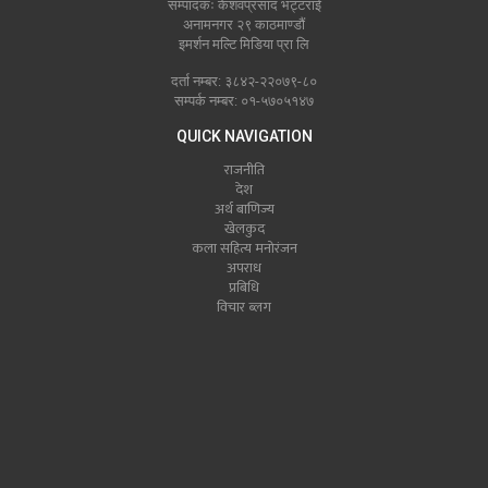
सम्पादकः केशवप्रसाद भट्टराई
अनामनगर २९ काठमाण्डौं
इमर्शन मल्टि मिडिया प्रा लि
दर्ता नम्बर: ३८४२-२२०७९-८०
सम्पर्क नम्बर: ०१-५७०५१४७
QUICK NAVIGATION
राजनीति
देश
अर्थ बाणिज्य
खेलकुद
कला सहित्य मनोरंजन
अपराध
प्रबिधि
विचार ब्लग