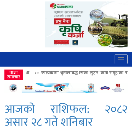
Togg
navig
उपत्यकामा श्रृंखलाबद्ध सिक्री लुट्ने ‘कर्मा समूह’का नाइकेसहित पाँच पक्राउ
ताजा
>
समाचार
आजको राशिफल: २०८२
असार २८ गते शनिबार