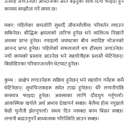
उत्साह जगाउनेछ। आम्दानीका स्रोत बढ्नुका साथै दिगो फाइदा हुने
काममा सम्झौता गर्ने समय छ।
मकर: पहिलेका कमजोरी सुधार्दै जीवनशैलीमा परिवर्तन ल्याउन
सकिनेछ। बौद्धिक क्षमताको तारिफ हुनेछ भने व्यक्तित्व निखार्ने
अवसर प्राप्त हुनेछ। रमाइलो जमघटका बीच स्वादिष्ट भोजनको
आनन्द प्राप्त हुनेछ। पहिलेको सफलताले थप हौसला जगाउनेछ।
नयाँ कामको प्रस्ताव आउनेछ भने सहयोगीहरू प्रशस्तै भेटिनेछन्।
बिछोडिएका परिवारजनसँग भेटघाट हुनेछ।
कुम्भ : आक्षेप लगाउनेहरू सक्रिय हुनेछन् भने सहयोग गर्नेहरू कमै
भेटिनेछन्। शुभचिन्तकहरू समेत टाढा हुनेछन्। धेरै लगानीपछि
कममात्र फाइदा हुनेछ। अवसरका लागि दौडधुप गर्नुपर्ला।
आकस्मिक खर्चले अर्थ अभाव देखापर्न सक्छ। बेलैमा होस नपुग्नाले
केही चुनौती झेल्नुपर्ला। समय दिन नसक्दा काम बिग्रन सक्छ।
लगानी बढाउनुपर्ने बाध्यात्मक परिस्थिति आउन सक्छ।