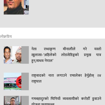
लोक्रप्रिय
नेता राधाकृण मौनालीले गरे यस्तो
खुलासा-‘अहिलेको लोडसेडिङ्गको प्रमुख पात्र
हुन्,माधव नेपाल’
राष्ट्रवादको नारा लगाउने एमालेका हेर्नुहोस् २४
राष्ट्रघात
गमबहादुरकाे चिनियाँ व्यवसायीको करोडौँ डुवाउने
याेजना छताछुल्ल