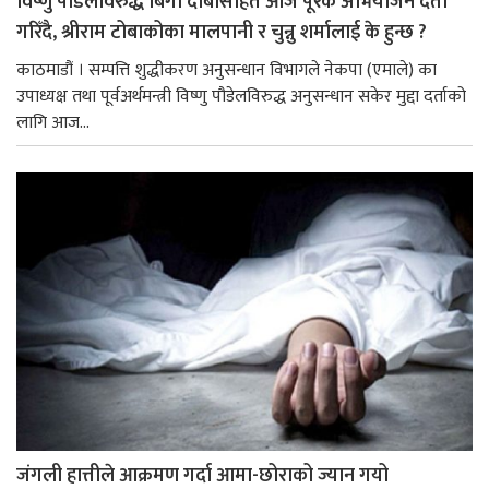
विष्णु पौडेलविरुद्ध बिगो दाबीसहित आज पूरक अभियोजन दर्ता
गरिँदै, श्रीराम टोबाकोका मालपानी र चुन्नु शर्मालाई के हुन्छ ?
काठमाडौं । सम्पत्ति शुद्धीकरण अनुसन्धान विभागले नेकपा (एमाले) का
उपाध्यक्ष तथा पूर्वअर्थमन्त्री विष्णु पौडेलविरुद्ध अनुसन्धान सकेर मुद्दा दर्ताको
लागि आज...
जंगली हात्तीले आक्रमण गर्दा आमा-छोराको ज्यान गयो