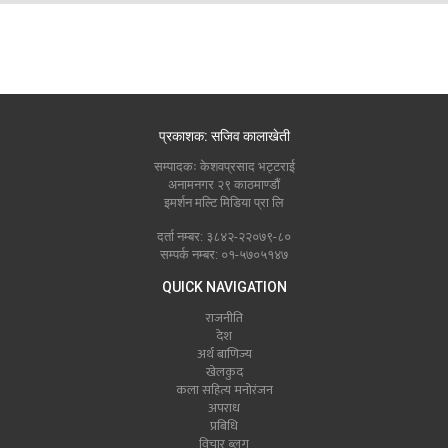
प्रकाशक: सजिव कालाखेती
सम्पादकः केशवप्रसाद भट्टराई
अनामनगर २९ काठमाण्डौं
इमर्शन मल्टि मिडिया प्रा लि
दर्ता नम्बर: ३८४२-२२०७९-८०
सम्पर्क नम्बर: ०१-५७०५१४७
QUICK NAVIGATION
राजनीति
देश
अर्थ बाणिज्य
खेलकुद
कला सहित्य मनोरंजन
अपराध
प्रबिधि
विचार ब्लग