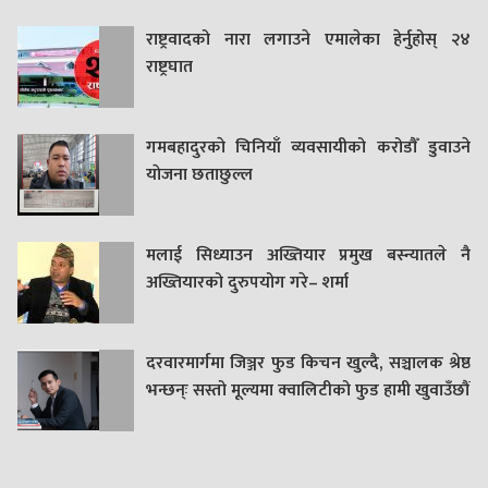
राष्ट्रवादको नारा लगाउने एमालेका हेर्नुहोस् २४
राष्ट्रघात
गमबहादुरकाे चिनियाँ व्यवसायीको करोडौँ डुवाउने
याेजना छताछुल्ल
मलाई सिध्याउन अख्तियार प्रमुख बस्न्यातले नै
अख्तियारको दुरुपयोग गरे– शर्मा
दरवारमार्गमा जिञ्जर फुड किचन खुल्दै, सञ्चालक श्रेष्ठ
भन्छन्ः सस्तो मूल्यमा क्वालिटीको फुड हामी खुवाउँछौं