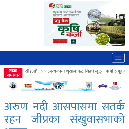
Togg
navig
>>
उपत्यकामा श्रृंखलाबद्ध सिक्री लुट्ने ‘कर्मा समूह’का नाइकेसहित पाँच पक्राउ
ताजा
समाचार
अरुण नदी आसपासमा सतर्क
रहन जीप्रका संखुवासभाकाे