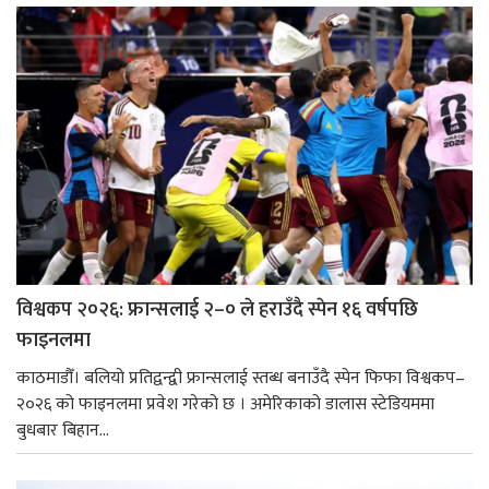
विश्वकप २०२६: फ्रान्सलाई २–० ले हराउँदै स्पेन १६ वर्षपछि
फाइनलमा
काठमाडौँ। बलियो प्रतिद्वन्द्वी फ्रान्सलाई स्तब्ध बनाउँदै स्पेन फिफा विश्वकप–
२०२६ को फाइनलमा प्रवेश गरेको छ । अमेरिकाको डालास स्टेडियममा
बुधबार बिहान...