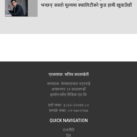
भन्छन्ः सस्तो मूल्यमा क्वालिटीको फुड हामी खुवाउँछौं
प्रकाशक: सजिव कालाखेती
सम्पादकः केशवप्रसाद भट्टराई
अनामनगर २९ काठमाण्डौं
इमर्शन मल्टि मिडिया प्रा लि
दर्ता नम्बर: ३८४२-२२०७९-८०
सम्पर्क नम्बर: ०१-५७०५१४७
QUICK NAVIGATION
राजनीति
देश