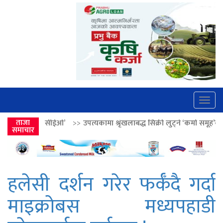
Togg
navig
ओ’
>>
ताजा
उपत्यकामा श्रृंखलाबद्ध सिक्री लुट्ने ‘कर्मा समूह’का नाइकेसहित पाँच पक्
समाचार
हलेसी दर्शन गरेर फर्कँदै गर्दा
माइक्रोबस मध्यपहाडी