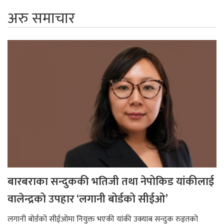
अरु समाचार
बारबराका सन्दुककी भतिजी तथा नेपोकिड यांकीलाई
वालेन्द्रको उपहार ‘लगानी बोर्डको सीईओ’
लगानी बोर्डको सीईओमा नियुक्त भएकी यांकी उक्याब सन्दुक रुइतको