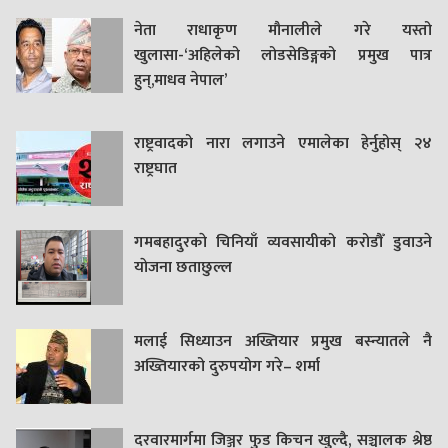
नेता राधाकृण मौनालीले गरे यस्तो
खुलासा-‘अहिलेको लोडसेडिङ्गको प्रमुख पात्र
हुन्,माधव नेपाल’
राष्ट्रवादको नारा लगाउने एमालेका हेर्नुहोस् २४
राष्ट्रघात
गमबहादुरकाे चिनियाँ व्यवसायीको करोडौँ डुवाउने
याेजना छताछुल्ल
मलाई सिध्याउन अख्तियार प्रमुख बस्न्यातले नै
अख्तियारको दुरुपयोग गरे– शर्मा
दरवारमार्गमा जिञ्जर फुड किचन खुल्दै, सञ्चालक श्रेष्ठ