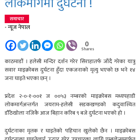
लोकमार्गमा दुर्घटना !
समाचार
- न्यूज नेपाल
0
Shares
काठमाडाैं । हलेसी मन्दिर दर्शन गरेर सिराहातर्फ जाँदै गरेका यात्रु
सवार माइक्रोबस दुर्घटना हुँदा एकजनाको मृत्यु भएको छ भने १४
जना घाइते भएका छन् ।
प्रदेश २-०-१-००१ ज ००५३ नम्बरको माइक्रोबस मध्यपहाडी
लोकमार्गअन्तर्गत जयराम-हलेसी सडकखण्डको कदुवास्थित
डौँठेखोला नजिकै आज बिहान करिब ९ बजे दुर्घटना भएको हो ।
दुर्घटनाका मृतक र घाइतेको पहिचान खुलेको छैन । माइक्रोबस
दुर्घटनाका घाइतेलाई उद्धार गरेर उपचारका लागि एम्बुलेन्समार्फत