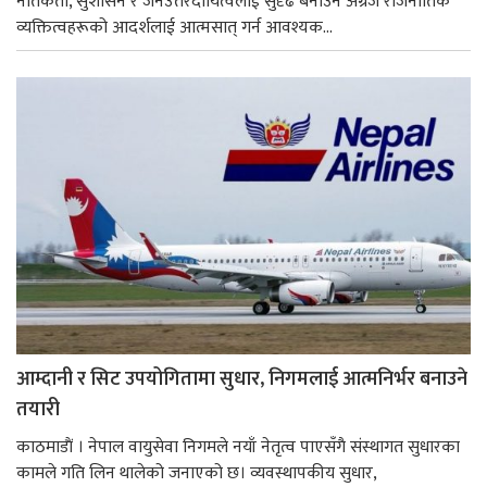
नैतिकता, सुशासन र जनउत्तरदायित्वलाई सुदृढ बनाउन अग्रज राजनीतिक
व्यक्तित्वहरूको आदर्शलाई आत्मसात् गर्न आवश्यक...
आम्दानी र सिट उपयोगितामा सुधार, निगमलाई आत्मनिर्भर बनाउने
तयारी
काठमाडाैं । नेपाल वायुसेवा निगमले नयाँ नेतृत्व पाएसँगै संस्थागत सुधारका
कामले गति लिन थालेको जनाएको छ। व्यवस्थापकीय सुधार,