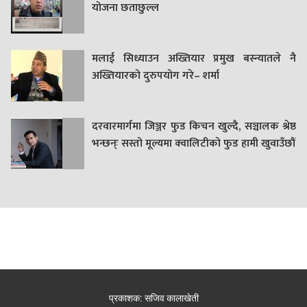
याेजना छताछुल्ल
मलाई सिध्याउन अख्तियार प्रमुख बस्न्यातले नै
अख्तियारको दुरुपयोग गरे– शर्मा
दरवारमार्गमा जिञ्जर फुड किचन खुल्दै, सञ्चालक श्रेष्ठ
भन्छन्ः सस्तो मूल्यमा क्वालिटीको फुड हामी खुवाउँछौं
प्रकाशक: सजिव कालाखेती