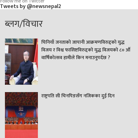
Follow me on Twitter
Tweets by @newsnepal2
ब्लग/विचार
चिनियाँ जनताको जापानी आक्रमणविरुद्दको युद्ध
विजय र विश्व फासिष्टविरुद्दको युद्ध विजयको ८० औं
वार्षिकोत्सव हामीले किन मनाउनुपर्दछ ?
राष्ट्रपति सी चिनपिङसँग नजिकका दुई दिन