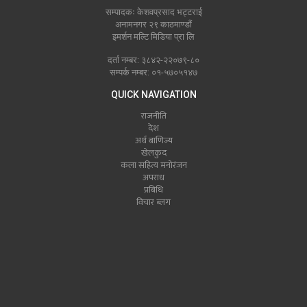
सम्पादकः केशवप्रसाद भट्टराई
अनामनगर २९ काठमाण्डौं
इमर्शन मल्टि मिडिया प्रा लि
दर्ता नम्बर: ३८४२-२२०७९-८०
सम्पर्क नम्बर: ०१-५७०५१४७
QUICK NAVIGATION
राजनीति
देश
अर्थ बाणिज्य
खेलकुद
कला सहित्य मनोरंजन
अपराध
प्रबिधि
विचार ब्लग