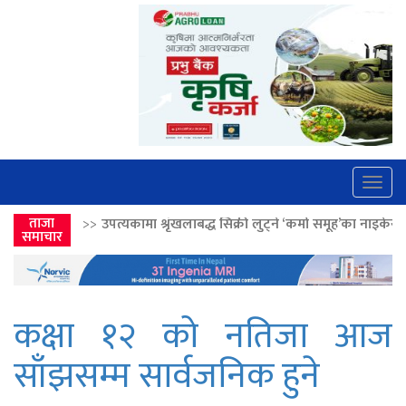
Togg
navig
्यकामा श्रृंखलाबद्ध सिक्री लुट्ने ‘कर्मा समूह’का नाइकेसहित पाँच पक्राउ
ताजा
>>
लो
समाचार
कक्षा १२ को नतिजा आज
साँझसम्म सार्वजनिक हुने