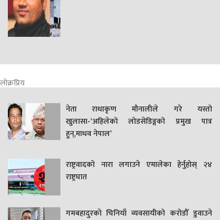
लोक्रप्रिय
नेता राधाकृण मौनालीले गरे यस्तो
खुलासा-‘अहिलेको लोडसेडिङ्गको प्रमुख पात्र
हुन्,माधव नेपाल’
राष्ट्रवादको नारा लगाउने एमालेका हेर्नुहोस् २४
राष्ट्रघात
गमबहादुरकाे चिनियाँ व्यवसायीको करोडौँ डुवाउने