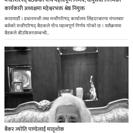
मन्त्रीपरिषद् बैठकका पाँच महत्त्वपूर्ण निर्णय, वायुसेवा निगमको
कार्यकारी अध्यक्षमा महेश्वरभक्त श्रेष्ठ नियुक्त
काठमाडौँ । प्रधानमन्त्री तथा मन्त्रीपरिषद् कार्यालय सिंहदरबारमा मंगलबार
बसेको मन्त्रीपरिषद् बैठकले पाँच महत्वपूर्ण निर्णय गरेको छ । यसैक्रममा
बैडकले बीउबिजनसम्बन्धी...
बैंकर ज्योति पाण्डेलाई मातृशोक