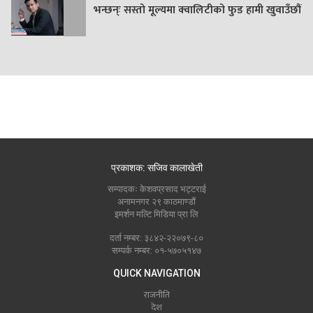
भन्छन्ः सस्तो मूल्यमा क्वालिटीको फुड हामी खुवाउँछौं
प्रकाशक: सजिव कालाखेती
सम्पादकः केशवप्रसाद भट्टराई
अनामनगर २९ काठमाण्डौं
इमर्शन मल्टि मिडिया प्रा लि
दर्ता नम्बर: ३८४२-२२०७९-८०
सम्पर्क नम्बर: ०१-५७०५१४७
QUICK NAVIGATION
राजनीति
देश