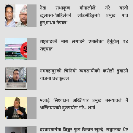
नेता राधाकृण मौनालीले गरे यस्तो
खुलासा-‘अहिलेको लोडसेडिङ्गको प्रमुख पात्र
हुन्,माधव नेपाल’
राष्ट्रवादको नारा लगाउने एमालेका हेर्नुहोस् २४
राष्ट्रघात
गमबहादुरकाे चिनियाँ व्यवसायीको करोडौँ डुवाउने
याेजना छताछुल्ल
मलाई सिध्याउन अख्तियार प्रमुख बस्न्यातले नै
अख्तियारको दुरुपयोग गरे– शर्मा
दरवारमार्गमा जिञ्जर फुड किचन खुल्दै, सञ्चालक श्रेष्ठ