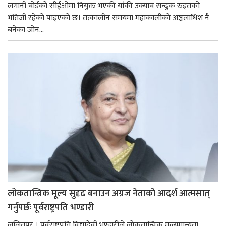
लगानी बोर्डको सीईओमा नियुक्त भएकी यांकी उक्याब सन्दुक रुइतको
भतिजी रहेको पाइएको छ। तत्कालीन समयमा महाकालीको अञ्चलाधिश नै
बनेका जोन...
लोकतान्त्रिक मूल्य सुदृढ बनाउन अग्रज नेताको आदर्श आत्मसात्
गर्नुपर्छः पूर्वराष्ट्रपति भण्डारी
ललितपुर । पूर्वराष्ट्रपति विद्यादेवी भण्डारीले लोकतान्त्रिक मूल्यमान्यता,