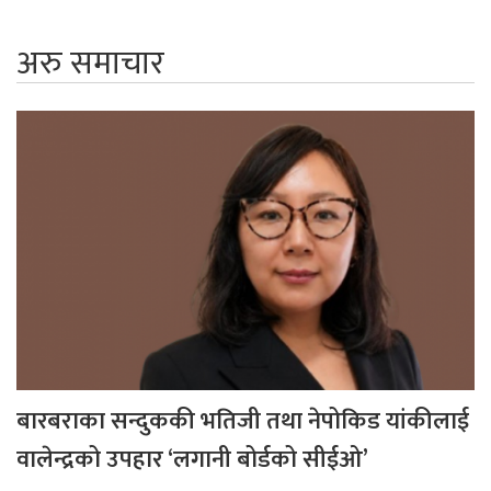
अरु समाचार
बारबराका सन्दुककी भतिजी तथा नेपोकिड यांकीलाई
वालेन्द्रको उपहार ‘लगानी बोर्डको सीईओ’