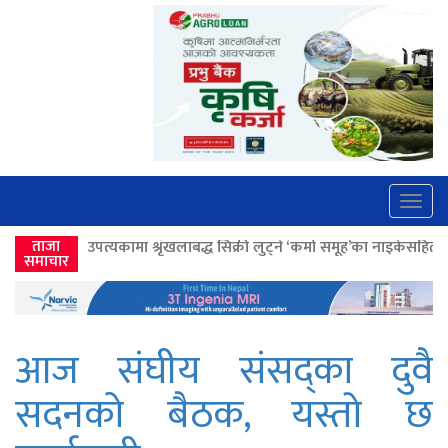
Togg
navig
ा श्रृंखलाबद्ध सिक्री लुट्ने ‘कर्मा समूह’का नाइकेसहित पाँच पक्राउ
ताजा
>>
लोकतान्त
समाचार
आज संघीय संसद्का दुवै
सदनको बैठक, यस्ताे छ