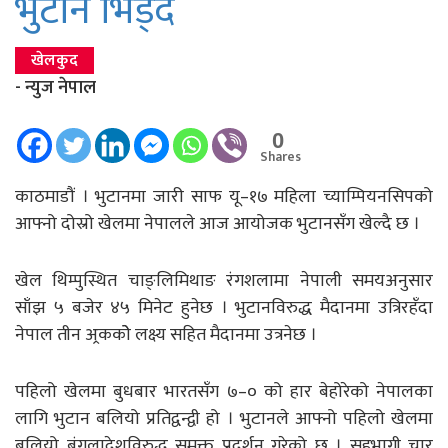
भुटान भिड्दै
खेलकुद
- न्युज नेपाल
0
Shares
काठमाडौं । भुटानमा जारी साफ यू–१७ महिला च्याम्पियनसिपको
आफ्नो दोस्रो खेलमा नेपालले आज आयोजक भुटानसँग खेल्दै छ ।
खेल थिम्पुस्थित चाङ्लिमिथाङ रंगशलामा नेपाली समयअनुसार
साँझ ५ बजेर ४५ मिनेट हुनेछ । भुटानविरुद्ध मैदानमा उत्रिरहँदा
नेपाल तीन अ्रककोे लक्ष्य सहित मैदानमा उत्रनेछ ।
पहिलो खेलमा बुधबार भारतसँग ७–० को हार बेहोरेको नेपालका
लागि भुटान बलियो प्रतिद्वन्द्वी हो । भुटानले आफ्नो पहिलो खेलमा
बलियो बंगलादेशविरुद्ध समक्त प्रदर्शन गरेको छ । सहभागी चार