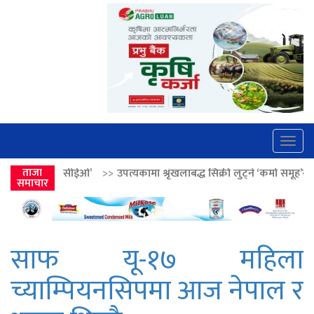
Togg
navig
>>
उपत्यकामा श्रृंखलाबद्ध सिक्री लुट्ने ‘कर्मा समूह’का नाइकेसहित पाँच पक्राउ
ताजा
समाचार
साफ यू-१७ महिला
च्याम्पियनसिपमा आज नेपाल र