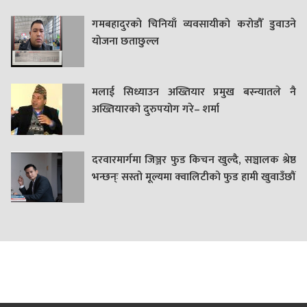
गमबहादुरकाे चिनियाँ व्यवसायीको करोडौँ डुवाउने
याेजना छताछुल्ल
मलाई सिध्याउन अख्तियार प्रमुख बस्न्यातले नै
अख्तियारको दुरुपयोग गरे– शर्मा
दरवारमार्गमा जिञ्जर फुड किचन खुल्दै, सञ्चालक श्रेष्ठ
भन्छन्ः सस्तो मूल्यमा क्वालिटीको फुड हामी खुवाउँछौं