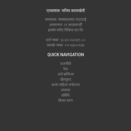
प्रकाशक: सजिव कालाखेती
सम्पादकः केशवप्रसाद भट्टराई
अनामनगर २९ काठमाण्डौं
इमर्शन मल्टि मिडिया प्रा लि
दर्ता नम्बर: ३८४२-२२०७९-८०
सम्पर्क नम्बर: ०१-५७०५१४७
QUICK NAVIGATION
राजनीति
देश
अर्थ बाणिज्य
खेलकुद
कला सहित्य मनोरंजन
अपराध
प्रबिधि
विचार ब्लग