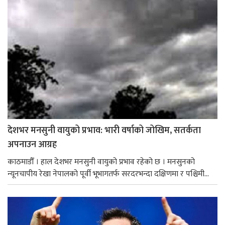
देशभर मनसुनी वायुको प्रभाव: भारी वर्षाको जोखिम, सतर्कता
अपनाउन आग्रह
काठमाडौँ । हाल देशभर मनसुनी वायुको प्रभाव रहेको छ । मनसुनको
न्यूनचापीय रेखा नेपालको पूर्वी भूभागतर्फ सरदरभन्दा दक्षिणमा र पश्चिमी...