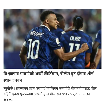
विश्वकपमा एम्बापेको अर्को कीर्तिमान, गोल्डेन बुट दौडमा शीर्ष
स्थान कायम
न्युयोर्क । फ्रान्सका स्टार फरवार्ड किलियन एम्बापेले मोरक्कोविरुद्ध गोल
गर्दै विश्वकप फुटबलमा आफ्नो कुल गोल सङ्ख्या २० पुर्‍याएका छन्।
केवल...