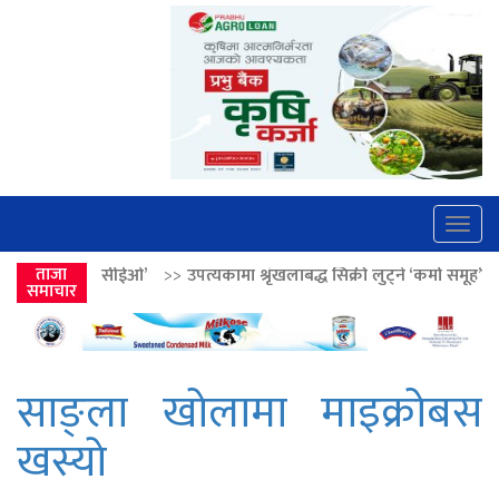
Togg
navig
ओ’
>>
ताजा
उपत्यकामा श्रृंखलाबद्ध सिक्री लुट्ने ‘कर्मा समूह’का नाइकेसहित पाँच पक्
समाचार
साङ्ला खोलामा माइक्रोबस
खस्याे