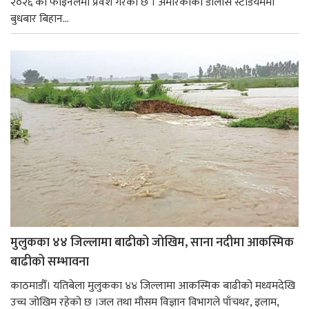
२०२६ को फाइनलमा प्रवेश गरेको छ । अमेरिकाको डालास स्टेडियममा
बुधबार बिहान...
मुलुकका ४४ जिल्लामा बाढीको जोखिम, साना नदीमा आकस्मिक
बाढीको सम्भावना
काठमाडौँ। यतिबेला मुलुकका ४४ जिल्लामा आकस्मिक बाढीको मध्यमदेखि
उच्च जोखिम रहेको छ ।जल तथा मौसम विज्ञान विभागले पाँचथर, इलाम,