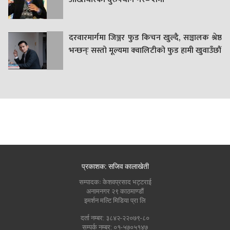
दरवारमार्गमा जिञ्जर फुड किचन खुल्दै, सञ्चालक श्रेष्ठ
भन्छन्ः सस्तो मूल्यमा क्वालिटीको फुड हामी खुवाउँछौं
प्रकाशक: सजिव कालाखेती
सम्पादकः केशवप्रसाद भट्टराई
अनामनगर २९ काठमाण्डौं
इमर्शन मल्टि मिडिया प्रा लि
दर्ता नम्बर: ३८४२-२२०७९-८०
सम्पर्क नम्बर: ०१-५७०५१४७