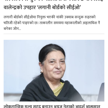
वालेन्द्रको उपहार ‘लगानी बोर्डको सीईओ’
लगानी बोर्डको सीईओमा नियुक्त भएकी यांकी उक्याब सन्दुक रुइतको
भतिजी रहेको पाइएको छ। तत्कालीन समयमा महाकालीको अञ्चलाधिश नै
बनेका जोन...
लोकतान्त्रिक मूल्य सुदृढ बनाउन अग्रज नेताको आदर्श आत्मसात्