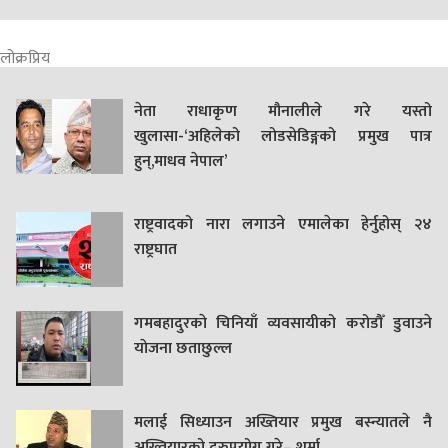
लोक्रप्रिय
नेता राधाकृण मौनालीले गरे यस्तो
खुलासा-‘अहिलेको लोडसेडिङ्गको प्रमुख पात्र
हुन्,माधव नेपाल’
राष्ट्रवादको नारा लगाउने एमालेका हेर्नुहोस् २४
राष्ट्रघात
गमबहादुरकाे चिनियाँ व्यवसायीको करोडौँ डुवाउने
याेजना छताछुल्ल
मलाई सिध्याउन अख्तियार प्रमुख बस्न्यातले नै
अख्तियारको दुरुपयोग गरे– शर्मा