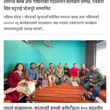
लायन्स क्लब अफ गछियाको पदस्थापन कार्यक्रम सम्पन्न, पत्रकार
शिव भट्टराई भोजपुरे सम्मानित
गछिया मोरङ । मोरङको सुन्दरहरैंचास्थित लायन्स क्लब अफ गछियाको
२०२५र २६ कार्यकालको पदस्थापन तथा पदभार हस्तान्तरण कार्यक्रम
सफलतापूवर्क सम्पन्न भएको...
एमाले संखुवासभा–काठमाडौं सम्पर्क कमिटीद्वारा १०५ सदस्यीय