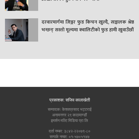
दरवारमार्गमा जिञ्जर फुड किचन खुल्दै, सञ्चालक श्रेष्ठ
भन्छन्ः सस्तो मूल्यमा क्वालिटीको फुड हामी खुवाउँछौं
प्रकाशक: सजिव कालाखेती
सम्पादकः केशवप्रसाद भट्टराई
अनामनगर २९ काठमाण्डौं
इमर्शन मल्टि मिडिया प्रा लि
दर्ता नम्बर: ३८४२-२२०७९-८०
सम्पर्क नम्बर: ०१-५७०५१४७