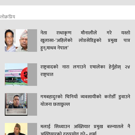
लोक्रप्रिय
नेता राधाकृण मौनालीले गरे यस्तो
खुलासा-‘अहिलेको लोडसेडिङ्गको प्रमुख पात्र
हुन्,माधव नेपाल’
राष्ट्रवादको नारा लगाउने एमालेका हेर्नुहोस् २४
राष्ट्रघात
गमबहादुरकाे चिनियाँ व्यवसायीको करोडौँ डुवाउने
याेजना छताछुल्ल
मलाई सिध्याउन अख्तियार प्रमुख बस्न्यातले नै
अख्तियारको दुरुपयोग गरे– शर्मा