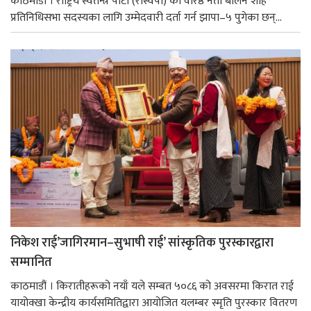
काठमाडाैं । राष्ट्रिय स्वतन्त्र पार्टी (रास्वपा) का वरिष्ठ नेता बालेन शाह
प्रतिनिधिसभा सदस्यका लागि उम्मेदवारी दर्ता गर्न झापा–५ पुगेका छन्...
निकेश राई’जागिरमान–सुभाषी राई’ सांस्कृतिक पुरस्कारद्वारा
सम्मानित
काठमाडौं । किरातीहरूको नयाँ यले सम्बत ५०८६ को अवसरमा किरात राई
यायोक्खा केन्द्रीय कार्यसमितिद्वारा आयोजित यलम्बर स्मृति पुरस्कार वितरण