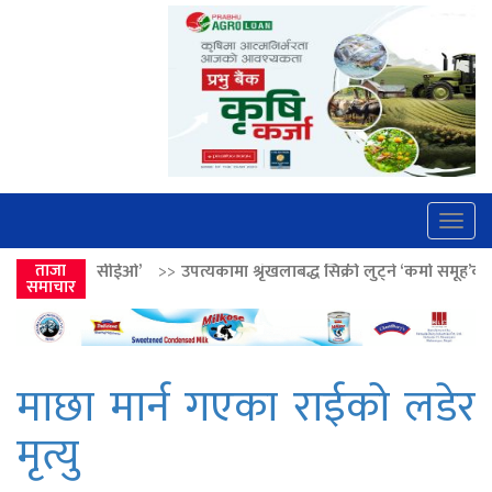
Togg
navig
>>
उपत्यकामा श्रृंखलाबद्ध सिक्री लुट्ने ‘कर्मा समूह’का नाइकेसहित पाँच पक्राउ
ताजा
समाचार
माछा मार्न गएका राईको लडेर
मृत्यु