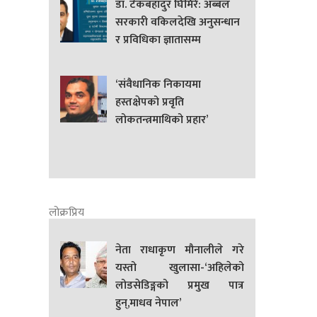
डा. टेकबहादुर घिमिरे: अब्बल
सरकारी वकिलदेखि अनुसन्धान
र प्रविधिका ज्ञातासम्म
‘संवैधानिक निकायमा
हस्तक्षेपको प्रवृति
लोकतन्त्रमाथिको प्रहार’
लोक्रप्रिय
नेता राधाकृण मौनालीले गरे
यस्तो खुलासा-‘अहिलेको
लोडसेडिङ्गको प्रमुख पात्र
हुन्,माधव नेपाल’