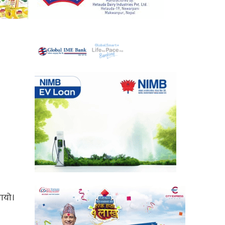
नायो।