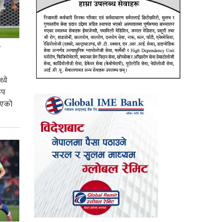
ो
्ये
कप
 भएको