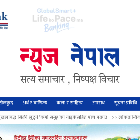
खेलकुद
अर्थ र बाणिज्य
कला र साहित्य
अपराध
सूचना प्रविधि
े ‘कर्मा समूह’का नाइकेसहित पाँच पक्राउ
>>
लोकतान्त्रिक मूल्य सुदृढ बनाउन अग्र