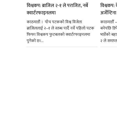
विश्वकप: ब्राजिल २-१ ले पराजित, नर्बे
विश्वकप: क
क्वार्टरफाइनलमा
अर्जेन्टिन
काठमाडौं । पाँच पटकको विश्व विजेता
काठमाडौँ 
ब्राजिललाई २–१ ले स्तब्ध पार्दै नर्वे पहिलो पटक
बनेपछि डिफे
फिफा विश्वकप फुटबलको क्वार्टरफाइनलमा
भार्डेको बह
पुगेको छ।...
२ ले समाप्त प