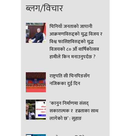
ब्लग/विचार
चिनियाँ जनताको जापानी
आक्रमणविरुद्दको युद्ध विजय र
विश्व फासिष्टविरुद्दको युद्ध
विजयको ८० औं वार्षिकोत्सव
हामीले किन मनाउनुपर्दछ ?
राष्ट्रपति सी चिनपिङसँग
नजिकका दुई दिन
‘कानुन निर्माणमा संसद्
सकारात्मक र दृढताका साथ
लागेको छ’ : सुहाङ