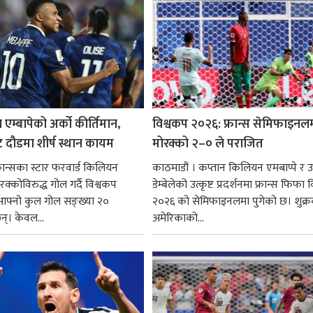
 एम्बापेको अर्को कीर्तिमान,
विश्वकप २०२६: फ्रान्स सेमिफाइनल
ुट दौडमा शीर्ष स्थान कायम
मोरक्को २–० ले पराजित
 फ्रान्सका स्टार फरवार्ड किलियन
काठमाडौं । कप्तान किलियन एमबाप्पे र
ोरक्कोविरुद्ध गोल गर्दै विश्वकप
डेम्बेलेको उत्कृष्ट प्रदर्शनमा फ्रान्स फिफा
फ्नो कुल गोल सङ्ख्या २०
२०२६ को सेमिफाइनलमा पुगेको छ। शुक्र
छन्। केवल...
अमेरिकाको...