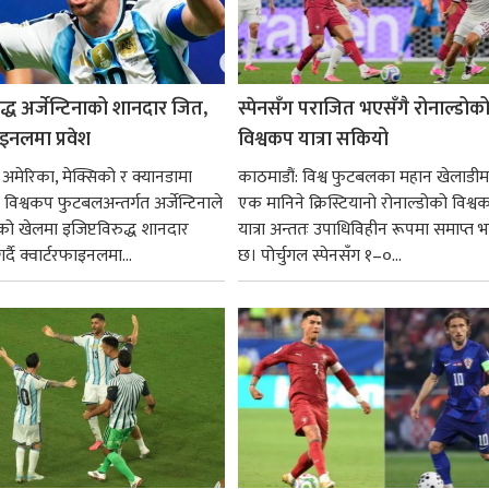
ुद्ध अर्जेन्टिनाको शानदार जित,
स्पेनसँग पराजित भएसँगै रोनाल्डोक
इनलमा प्रवेश
विश्वकप यात्रा सकियो
 अमेरिका, मेक्सिको र क्यानडामा
काठमाडौं: विश्व फुटबलका महान खेलाडीमध
विश्वकप फुटबलअन्तर्गत अर्जेन्टिनाले
एक मानिने क्रिस्टियानो रोनाल्डोको विश्व
को खेलमा इजिप्टविरुद्ध शानदार
यात्रा अन्ततः उपाधिविहीन रूपमा समाप्त
्दै क्वार्टरफाइनलमा...
छ। पोर्चुगल स्पेनसँग १–०...