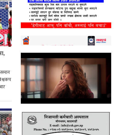
मा,
 उसमान
 विश्वकप
बार