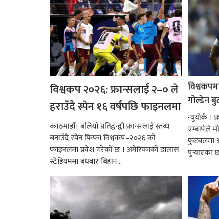
विश्वकपमा
विश्वकप २०२६: फ्रान्सलाई २–० ले
गोल्डेन ब
हराउँदै स्पेन १६ वर्षपछि फाइनलमा
न्युयोर्क ।
काठमाडौँ। बलियो प्रतिद्वन्द्वी फ्रान्सलाई स्तब्ध
एम्बापेले म
बनाउँदै स्पेन फिफा विश्वकप–२०२६ को
फुटबलमा आ
फाइनलमा प्रवेश गरेको छ । अमेरिकाको डालास
पुर्‍याएका 
स्टेडियममा बुधबार बिहान...