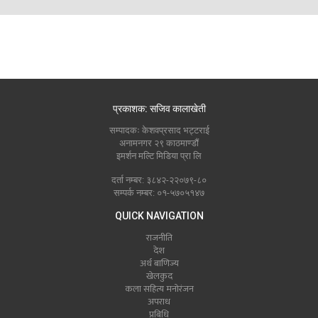
प्रकाशक: सजिव कालाखेती
सम्पादकः केशवप्रसाद भट्टराई
अनामनगर २९ काठमाण्डौं
इमर्शन मल्टि मिडिया प्रा लि
दर्ता नम्बर: ३८४२-२२०७९-८०
सम्पर्क नम्बर: ०१-५७०५१४७
QUICK NAVIGATION
राजनीति
देश
अर्थ बाणिज्य
खेलकुद
कला सहित्य मनोरंजन
अपराध
प्रबिधि