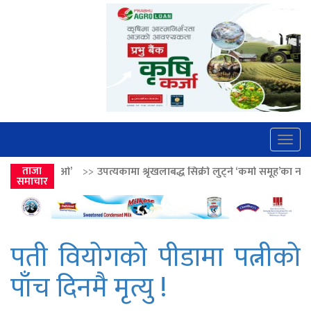
Togg
navig
>
उपत्यकामा श्रृंखलाबद्ध सिक्री लुट्ने ‘कर्मा समूह’का नाइकेसहित पाँच पक्राउ
ताजा
>
समाचार
पती वियाेगकाे पीडामा पत्नीकाे
पाँच दिनमै मृत्यु !