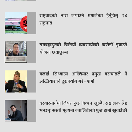
राष्ट्रवादको नारा लगाउने एमालेका हेर्नुहोस् २४
राष्ट्रघात
गमबहादुरकाे चिनियाँ व्यवसायीको करोडौँ डुवाउने
याेजना छताछुल्ल
मलाई सिध्याउन अख्तियार प्रमुख बस्न्यातले नै
अख्तियारको दुरुपयोग गरे– शर्मा
दरवारमार्गमा जिञ्जर फुड किचन खुल्दै, सञ्चालक श्रेष्ठ
भन्छन्ः सस्तो मूल्यमा क्वालिटीको फुड हामी खुवाउँछौं