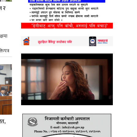
ल र
क्षमा
तिपत्र
ित,