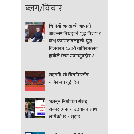
ब्लग/विचार
चिनियाँ जनताको जापानी
आक्रमणविरुद्दको युद्ध विजय र
विश्व फासिष्टविरुद्दको युद्ध
विजयको ८० औं वार्षिकोत्सव
हामीले किन मनाउनुपर्दछ ?
राष्ट्रपति सी चिनपिङसँग
नजिकका दुई दिन
‘कानुन निर्माणमा संसद्
सकारात्मक र दृढताका साथ
लागेको छ’ : सुहाङ