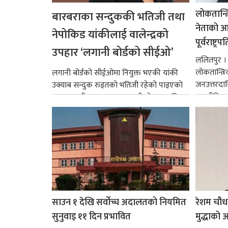
लोकतान्त्
बारबराका सन्दुककी भतिजी तथा
नेताको आदर
नेपोकिड यांकीलाई वालेन्द्रको
पूर्वराष्ट्र
उपहार ‘लगानी बोर्डको सीईओ’
ललितपुर । पू
लोकतान्त्र
लगानी बोर्डको सीईओमा नियुक्त भएकी यांकी
जनउत्तरदाय
उक्याब सन्दुक रुइतको भतिजी रहेको पाइएको
राजनीतिक व
छ। तत्कालीन समयमा महाकालीको अञ्चलाधिश
गर्न आवश्य
नै बनेका जोन...
साउन १ देखि सर्वोच्च अदालतको नियमित
रेशम चौध
सुनुवाइ ११ दिन प्रभावित
मुद्धाको आ