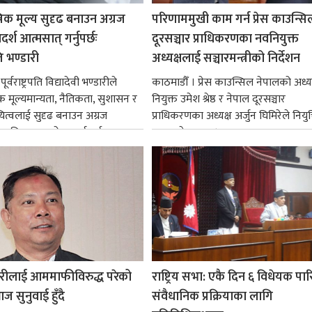
रिक मूल्य सुदृढ बनाउन अग्रज
परिणाममुखी काम गर्न प्रेस काउन्सि
्श आत्मसात् गर्नुपर्छः
दूरसञ्चार प्राधिकरणका नवनियुक्त
पति भण्डारी
अध्यक्षलाई सञ्चारमन्त्रीको निर्देशन
र्वराष्ट्रपति विद्यादेवी भण्डारीले
काठमाडौँ । प्रेस काउन्सिल नेपालको अध्य
िक मूल्यमान्यता, नैतिकता, सुशासन र
नियुक्त उमेश श्रेष्ठ र नेपाल दूरसञ्चार
ित्वलाई सुदृढ बनाउन अग्रज
प्राधिकरणका अध्यक्ष अर्जुन घिमिरेले नियुक्
्यक्तित्वहरूको आदर्शलाई आत्मसात्
ग्रहण गरेका छन्।...
क...
रीलाई आममाफीविरुद्ध परेको
राष्ट्रिय सभा: एकै दिन ६ विधेयक पार
ज सुनुवाई हुँदै
संवैधानिक प्रक्रियाका लागि