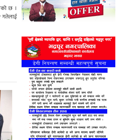
इएको छ ।
१ गतेलाई