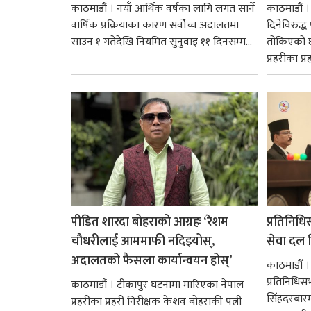
काठमाडौं । नयाँ आर्थिक वर्षका लागि लगत सार्ने
काठमाडौं
वार्षिक प्रक्रियाका कारण सर्वोच्च अदालतमा
दिनेविरुद्ध
साउन १ गतेदेखि नियमित सुनुवाइ ११ दिनसम्म...
तोकिएको छ
प्रहरीका प्रह
पीडित शारदा बोहराको आग्रहः ‘रेशम
प्रतिनिधि
चौधरीलाई आममाफी नदिइयोस्,
सेवा दल वि
अदालतको फैसला कार्यान्वयन होस्’
काठमाडौँ ।
प्रतिनिधि
काठमाडौं । टीकापुर घटनामा मारिएका नेपाल
सिंहदरबार
प्रहरीका प्रहरी निरीक्षक केशव बोहराकी पत्नी