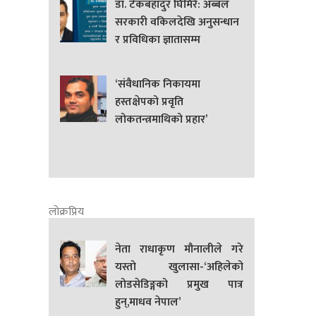
डा. टेकबहादुर घिमिरे: अब्बल
सरकारी वकिलदेखि अनुसन्धान
र प्रविधिका ज्ञातासम्म
‘संवैधानिक निकायमा
हस्तक्षेपको प्रवृति
लोकतन्त्रमाथिको प्रहार’
लोक्रप्रिय
नेता राधाकृण मौनालीले गरे
यस्तो खुलासा-‘अहिलेको
लोडसेडिङ्गको प्रमुख पात्र
हुन्,माधव नेपाल’