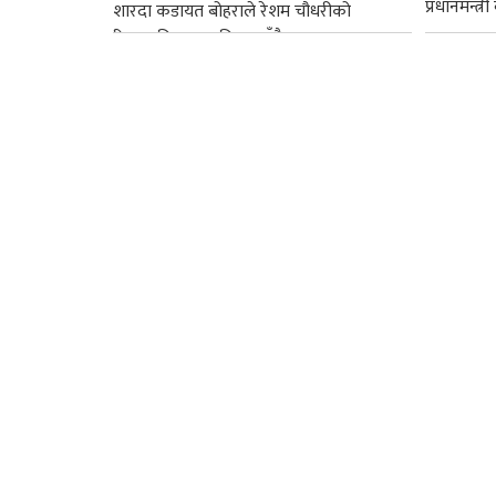
प्रधानमन्त्र
शारदा कडायत बोहराले रेशम चौधरीको
रिहाइप्रति असहमति जनाउँदै...