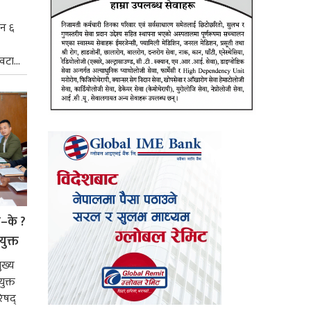
िन ६
टा...
े–के ?
युक्त
ुख्य
ुक्त
िषद्