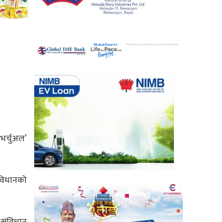
भर्चुअल’
ंविधानको
 संविधान