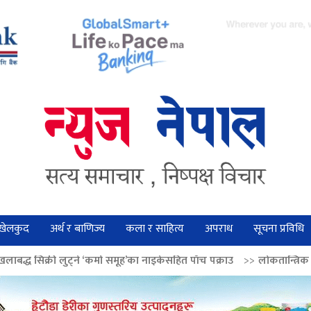
खेलकुद
अर्थ र बाणिज्य
कला र साहित्य
अपराध
सूचना प्रविधि
े ‘कर्मा समूह’का नाइकेसहित पाँच पक्राउ
>>
लोकतान्त्रिक मूल्य सुदृढ बनाउन अग्रज