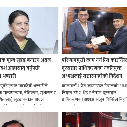
रिक मूल्य सुदृढ बनाउन अग्रज
परिणाममुखी काम गर्न प्रेस काउन्सि
्श आत्मसात् गर्नुपर्छः
दूरसञ्चार प्राधिकरणका नवनियुक्त
पति भण्डारी
अध्यक्षलाई सञ्चारमन्त्रीको निर्देशन
र्वराष्ट्रपति विद्यादेवी भण्डारीले
काठमाडौँ । प्रेस काउन्सिल नेपालको अध्य
िक मूल्यमान्यता, नैतिकता, सुशासन र
नियुक्त उमेश श्रेष्ठ र नेपाल दूरसञ्चार
ित्वलाई सुदृढ बनाउन अग्रज
प्राधिकरणका अध्यक्ष अर्जुन घिमिरेले नियुक्
्यक्तित्वहरूको आदर्शलाई आत्मसात्
ग्रहण गरेका छन्।...
क...