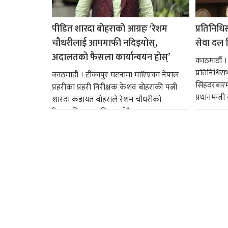
पीडित शारदा बोहराको आग्रहः ‘रेशम
प्रतिनिधि
चौधरीलाई आममाफी नदिइयोस्,
सेवा दल वि
अदालतको फैसला कार्यान्वयन होस्’
काठमाडौँ ।
प्रतिनिधि
काठमाडौं । टीकापुर घटनामा मारिएका नेपाल
सिंहदरबार
प्रहरीका प्रहरी निरीक्षक केशव बोहराकी पत्नी
प्रधानमन्त्र
शारदा कडायत बोहराले रेशम चौधरीको
रिहाइप्रति असहमति जनाउँदै...