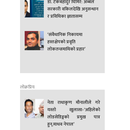
डा. टेकबहादुर घिमिरे: अब्बल
सरकारी वकिलदेखि अनुसन्धान
र प्रविधिका ज्ञातासम्म
‘संवैधानिक निकायमा
हस्तक्षेपको प्रवृति
लोकतन्त्रमाथिको प्रहार’
लोक्रप्रिय
नेता राधाकृण मौनालीले गरे
यस्तो खुलासा-‘अहिलेको
लोडसेडिङ्गको प्रमुख पात्र
हुन्,माधव नेपाल’