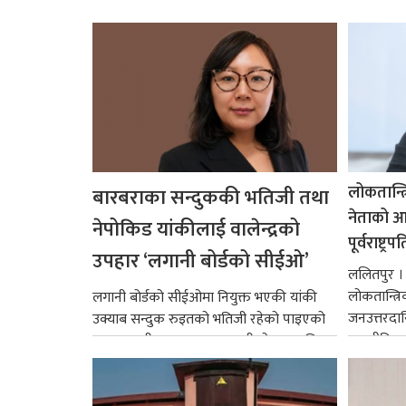
लोकतान्त्
बारबराका सन्दुककी भतिजी तथा
नेताको आदर
नेपोकिड यांकीलाई वालेन्द्रको
पूर्वराष्ट्र
उपहार ‘लगानी बोर्डको सीईओ’
ललितपुर । पू
लोकतान्त्र
लगानी बोर्डको सीईओमा नियुक्त भएकी यांकी
जनउत्तरदाय
उक्याब सन्दुक रुइतको भतिजी रहेको पाइएको
राजनीतिक व
छ। तत्कालीन समयमा महाकालीको अञ्चलाधिश
गर्न आवश्य
नै बनेका जोन...