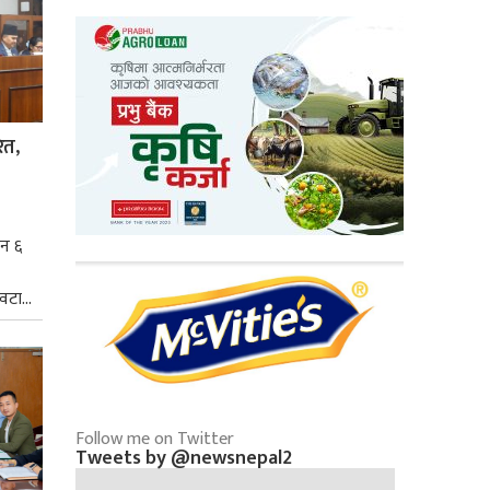
ित,
िन ६
टा...
Follow me on Twitter
Tweets by @newsnepal2