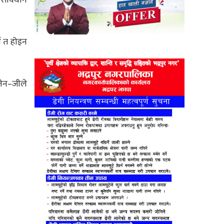
े त होइन
 जेन–जीले