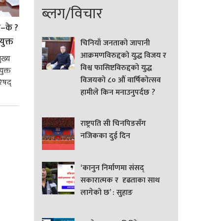
ब्लग/विचार
े–के ?
युक्त
चिनियाँ जनताको जापानी
आक्रमणविरुद्दको युद्ध विजय र
ुख्य
विश्व फासिष्टविरुद्दको युद्ध
ुक्त
विजयको ८० औं वार्षिकोत्सव
िषद्
हामीले किन मनाउनुपर्दछ ?
राष्ट्रपति सी चिनपिङसँग
नजिकका दुई दिन
‘कानुन निर्माणमा संसद्
सकारात्मक र दृढताका साथ
लागेको छ’ : सुहाङ