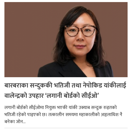
बारबराका सन्दुककी भतिजी तथा नेपोकिड यांकीलाई
वालेन्द्रको उपहार ‘लगानी बोर्डको सीईओ’
लगानी बोर्डको सीईओमा नियुक्त भएकी यांकी उक्याब सन्दुक रुइतको
भतिजी रहेको पाइएको छ। तत्कालीन समयमा महाकालीको अञ्चलाधिश नै
बनेका जोन...