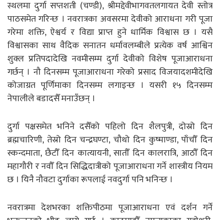
स्थलमा दुर्गा सप्तशती (चण्डी), श्रीमद्देवीभागवतलगायत देवी स्तोत्र
पाठसमेत गरिन्छ । नवरात्रका अवसरमा देवीको आराधना गरी पूजा
गरेमा शक्ति, ऐश्वर्य र विद्या प्राप्त हुने धार्मिक विश्वास छ । यसै
विश्वासका साथ वैदिक सनातन धर्मावलम्बीले प्रत्येक वर्ष आश्विन
शुक्ल प्रतिपदादेखि नवमीसम्म दुर्गा देवीको विशेष पूजाआराधना
गर्छन् । नौ दिनसम्म पूजाआराधना गरेको प्रसाद विजयादशमीदेखि
कोजाग्रत पूर्णिमाका दिनसम्म लगाइन्छ । यसरी १५ दिनसम्म
नेपालीले बडादसैँ मनाउँछन् ।
दुर्गा पक्षसमेत भनिने दसैँको पहिलो दिन शैलपुत्री, दोस्रो दिन
ब्रह्मचारिणी, तेस्रो दिन चन्द्रघण्टा, चौथो दिन कुष्माण्डा, पाँचौँ दिन
स्कन्दमाता, छैटौँ दिन कात्यायनी, सातौँ दिन कालरात्रि, आठौँ दिन
महागौरी र नवौँ दिन सिद्धिदात्रीको पूजाआराधना गर्ने शास्त्रीय नियम
छ । यिनै नौवटा दुर्गाका रूपलाई नवदुर्गा पनि भनिन्छ ।
नवरात्रमा देशभरका शक्तिपीठमा पूजाआराधना एवं दर्शन गर्ने