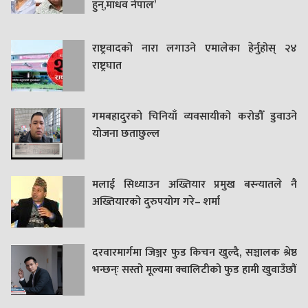
हुन्,माधव नेपाल’
राष्ट्रवादको नारा लगाउने एमालेका हेर्नुहोस् २४
राष्ट्रघात
गमबहादुरकाे चिनियाँ व्यवसायीको करोडौँ डुवाउने
याेजना छताछुल्ल
मलाई सिध्याउन अख्तियार प्रमुख बस्न्यातले नै
अख्तियारको दुरुपयोग गरे– शर्मा
दरवारमार्गमा जिञ्जर फुड किचन खुल्दै, सञ्चालक श्रेष्ठ
भन्छन्ः सस्तो मूल्यमा क्वालिटीको फुड हामी खुवाउँछौं