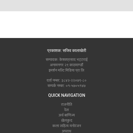
प्रकाशक: सजिव कालाखेती
सम्पादकः केशवप्रसाद भट्टराई
अनामनगर २९ काठमाण्डौं
इमर्शन मल्टि मिडिया प्रा लि
दर्ता नम्बर: ३८४२-२२०७९-८०
सम्पर्क नम्बर: ०१-५७०५१४७
QUICK NAVIGATION
राजनीति
देश
अर्थ बाणिज्य
खेलकुद
कला सहित्य मनोरंजन
अपराध