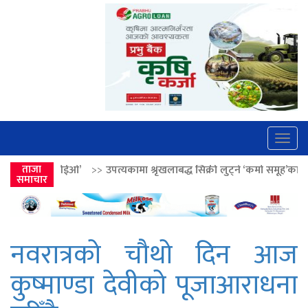
Togg
navig
>>
उपत्यकामा श्रृंखलाबद्ध सिक्री लुट्ने ‘कर्मा समूह’का नाइकेसहित पाँच पक्राउ
ताजा
समाचार
नवरात्रको चौथो दिन आज
कुष्माण्डा देवीको पूजाआराधना