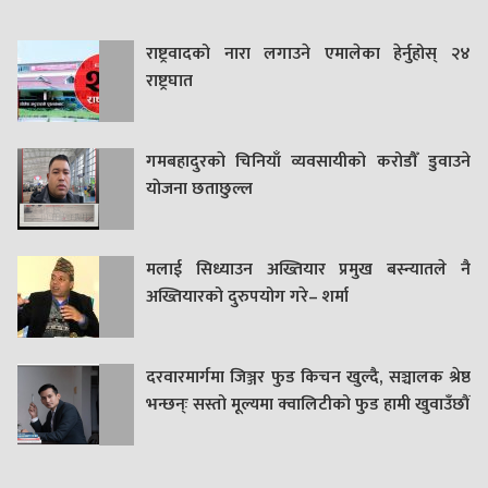
राष्ट्रवादको नारा लगाउने एमालेका हेर्नुहोस् २४
राष्ट्रघात
गमबहादुरकाे चिनियाँ व्यवसायीको करोडौँ डुवाउने
याेजना छताछुल्ल
मलाई सिध्याउन अख्तियार प्रमुख बस्न्यातले नै
अख्तियारको दुरुपयोग गरे– शर्मा
दरवारमार्गमा जिञ्जर फुड किचन खुल्दै, सञ्चालक श्रेष्ठ
भन्छन्ः सस्तो मूल्यमा क्वालिटीको फुड हामी खुवाउँछौं