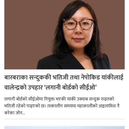
बारबराका सन्दुककी भतिजी तथा नेपोकिड यांकीलाई
वालेन्द्रको उपहार ‘लगानी बोर्डको सीईओ’
लगानी बोर्डको सीईओमा नियुक्त भएकी यांकी उक्याब सन्दुक रुइतको
भतिजी रहेको पाइएको छ। तत्कालीन समयमा महाकालीको अञ्चलाधिश नै
बनेका जोन...