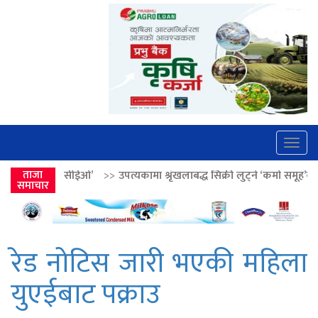
Togg
navig
ओ’
>>
ताजा
उपत्यकामा श्रृंखलाबद्ध सिक्री लुट्ने ‘कर्मा समूह’का नाइकेसहित पाँच पक्
समाचार
रेड नोटिस जारी भएकी महिला
युएईबाट पक्राउ