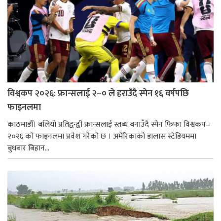
विश्वकप २०२६: फ्रान्सलाई २–० ले हराउँदै स्पेन १६ वर्षपछि
फाइनलमा
काठमाडौँ। बलियो प्रतिद्वन्द्वी फ्रान्सलाई स्तब्ध बनाउँदै स्पेन फिफा विश्वकप–
२०२६ को फाइनलमा प्रवेश गरेको छ । अमेरिकाको डालास स्टेडियममा
बुधबार बिहान...