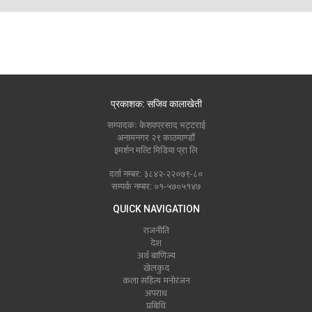
प्रकाशक: सजिव कालाखेती
सम्पादकः केशवप्रसाद भट्टराई
अनामनगर २९ काठमाण्डौं
इमर्शन मल्टि मिडिया प्रा लि
दर्ता नम्बर: ३८४२-२२०७९-८०
सम्पर्क नम्बर: ०१-५७०५१४७
QUICK NAVIGATION
राजनीति
देश
अर्थ बाणिज्य
खेलकुद
कला सहित्य मनोरंजन
अपराध
प्रबिधि