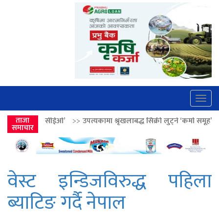
Togg
navig
>>
उपत्यकामा श्रृंखलाबद्ध सिक्री लुट्ने ‘कर्मा समूह’का नाइकेसहित पाँच पक्राउ
ताजा
समाचार
वेस्ट इन्डिजविरुद्ध पहिला
ब्याटिङ गर्दै नेपाल