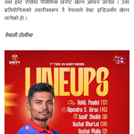
तथा इस्ट एसिया पेसिफिक छनोट खेल्न ओमान जानेछ । उक्त
प्रतियोगिताको तयारीस्वरूप नै नेपालले वेस्ट इन्डिजसँग खेल्न
लागेको हो ।
नेपाली टाेलीमा