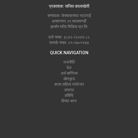
प्रकाशक: सजिव कालाखेती
सम्पादकः केशवप्रसाद भट्टराई
अनामनगर २९ काठमाण्डौं
इमर्शन मल्टि मिडिया प्रा लि
दर्ता नम्बर: ३८४२-२२०७९-८०
सम्पर्क नम्बर: ०१-५७०५१४७
QUICK NAVIGATION
राजनीति
देश
अर्थ बाणिज्य
खेलकुद
कला सहित्य मनोरंजन
अपराध
प्रबिधि
विचार ब्लग