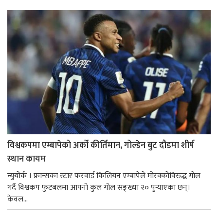
विश्वकपमा एम्बापेको अर्को कीर्तिमान, गोल्डेन बुट दौडमा शीर्ष
स्थान कायम
न्युयोर्क । फ्रान्सका स्टार फरवार्ड किलियन एम्बापेले मोरक्कोविरुद्ध गोल
गर्दै विश्वकप फुटबलमा आफ्नो कुल गोल सङ्ख्या २० पुर्‍याएका छन्।
केवल...