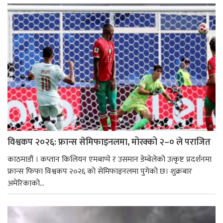
विश्वकप २०२६: फ्रान्स सेमिफाइनलमा, मोरक्को २–० ले पराजित
काठमाडौं । कप्तान किलियन एमबाप्पे र उसमान डेम्बेलेको उत्कृष्ट प्रदर्शनमा
फ्रान्स फिफा विश्वकप २०२६ को सेमिफाइनलमा पुगेको छ। शुक्रबार
अमेरिकाको...