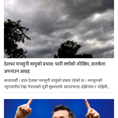
देशभर मनसुनी वायुको प्रभाव: भारी वर्षाको जोखिम, सतर्कता
अपनाउन आग्रह
काठमाडौँ । हाल देशभर मनसुनी वायुको प्रभाव रहेको छ । मनसुनको
न्यूनचापीय रेखा नेपालको पूर्वी भूभागतर्फ सरदरभन्दा दक्षिणमा र पश्चिमी...