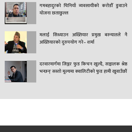
गमबहादुरकाे चिनियाँ व्यवसायीको करोडौँ डुवाउने
याेजना छताछुल्ल
मलाई सिध्याउन अख्तियार प्रमुख बस्न्यातले नै
अख्तियारको दुरुपयोग गरे– शर्मा
दरवारमार्गमा जिञ्जर फुड किचन खुल्दै, सञ्चालक श्रेष्ठ
भन्छन्ः सस्तो मूल्यमा क्वालिटीको फुड हामी खुवाउँछौं