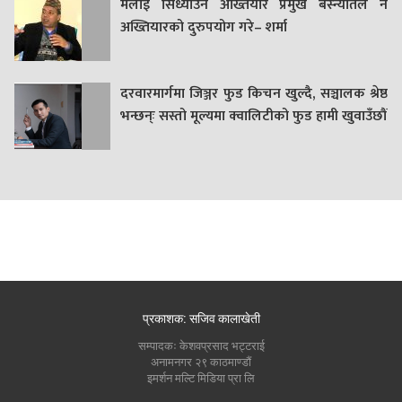
मलाई सिध्याउन अख्तियार प्रमुख बस्न्यातले नै
अख्तियारको दुरुपयोग गरे– शर्मा
दरवारमार्गमा जिञ्जर फुड किचन खुल्दै, सञ्चालक श्रेष्ठ
भन्छन्ः सस्तो मूल्यमा क्वालिटीको फुड हामी खुवाउँछौं
प्रकाशक: सजिव कालाखेती
सम्पादकः केशवप्रसाद भट्टराई
अनामनगर २९ काठमाण्डौं
इमर्शन मल्टि मिडिया प्रा लि