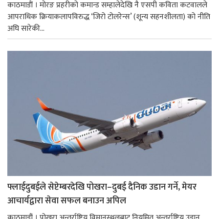
काठमाडाैं । मोरङ प्रहरीको कमान्ड सम्हालेदेखि नै एसपी कविता कटवालले
आपराधिक क्रियाकलापविरुद्ध ‘जिरो टोलरेन्स’ (शून्य सहनशीलता) को नीति
अघि सारेकी...
फ्लाईदुबईले सेप्टेम्बरदेखि पोखरा–दुबई दैनिक उडान गर्ने, मेयर
आचार्यद्वारा सेवा सफल बनाउन अपिल
काठमाडौं । पोखरा अन्तर्राष्ट्रिय विमानस्थलबाट नियमित अन्तर्राष्ट्रिय उडान