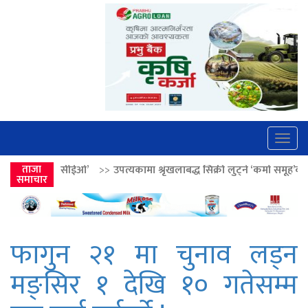
Togg
navig
>>
ताजा
उपत्यकामा श्रृंखलाबद्ध सिक्री लुट्ने ‘कर्मा समूह’का नाइकेसहित पाँच पक्रा
समाचार
फागुन २१ मा चुनाव लड्न
मङ्सिर १ देखि १० गतेसम्म