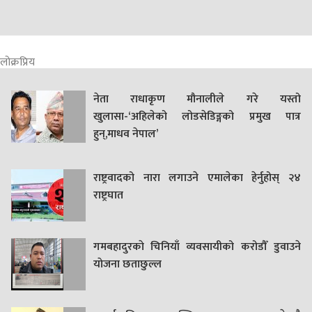
लोक्रप्रिय
नेता राधाकृण मौनालीले गरे यस्तो
खुलासा-‘अहिलेको लोडसेडिङ्गको प्रमुख पात्र
हुन्,माधव नेपाल’
राष्ट्रवादको नारा लगाउने एमालेका हेर्नुहोस् २४
राष्ट्रघात
गमबहादुरकाे चिनियाँ व्यवसायीको करोडौँ डुवाउने
याेजना छताछुल्ल