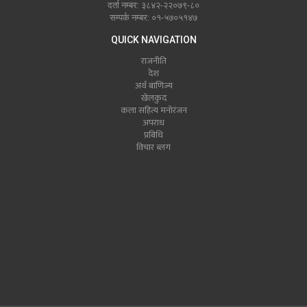
दर्ता नम्बर: ३८४२-२२०७९-८०
सम्पर्क नम्बर: ०१-५७०५१४७
QUICK NAVIGATION
राजनीति
देश
अर्थ बाणिज्य
खेलकुद
कला सहित्य मनोरंजन
अपराध
प्रबिधि
विचार ब्लग