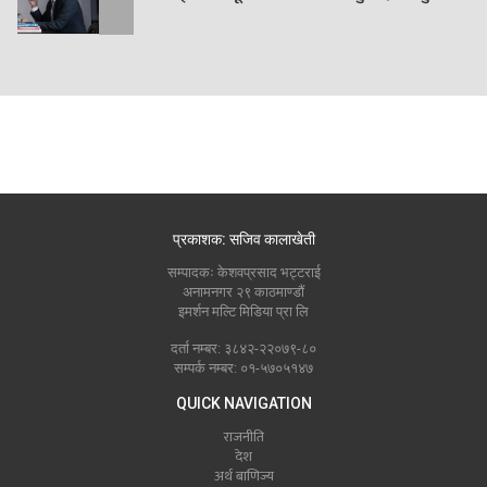
प्रकाशक: सजिव कालाखेती
सम्पादकः केशवप्रसाद भट्टराई
अनामनगर २९ काठमाण्डौं
इमर्शन मल्टि मिडिया प्रा लि
दर्ता नम्बर: ३८४२-२२०७९-८०
सम्पर्क नम्बर: ०१-५७०५१४७
QUICK NAVIGATION
राजनीति
देश
अर्थ बाणिज्य