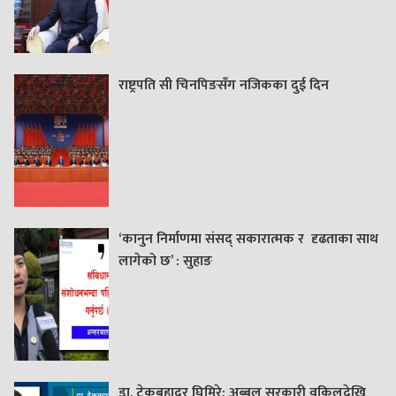
राष्ट्रपति सी चिनपिङसँग नजिकका दुई दिन
‘कानुन निर्माणमा संसद् सकारात्मक र दृढताका साथ
लागेको छ’ : सुहाङ
डा. टेकबहादुर घिमिरे: अब्बल सरकारी वकिलदेखि