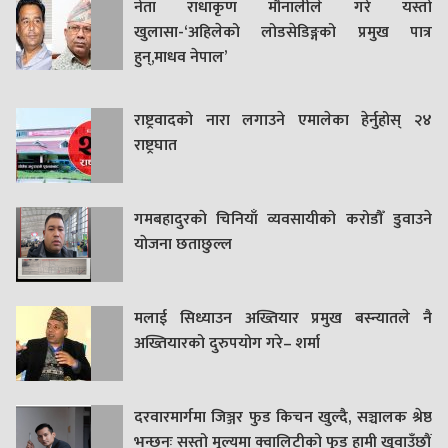
नेता राधाकृण मौनालीले गरे यस्तो
खुलासा-‘अहिलेको लोडसेडिङ्गको प्रमुख पात्र
हुन्,माधव नेपाल’
राष्ट्रवादको नारा लगाउने एमालेका हेर्नुहोस् २४
राष्ट्रघात
गमबहादुरकाे चिनियाँ व्यवसायीको करोडौँ डुवाउने
याेजना छताछुल्ल
मलाई सिध्याउन अख्तियार प्रमुख बस्न्यातले नै
अख्तियारको दुरुपयोग गरे– शर्मा
दरवारमार्गमा जिञ्जर फुड किचन खुल्दै, सञ्चालक श्रेष्ठ
भन्छन्ः सस्तो मूल्यमा क्वालिटीको फुड हामी खुवाउँछौं