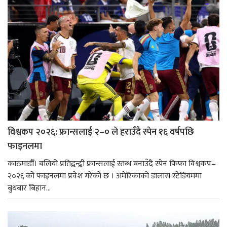
विश्वकप २०२६: फ्रान्सलाई २–० ले हराउँदै स्पेन १६ वर्षपछि
फाइनलमा
काठमाडौँ। बलियो प्रतिद्वन्द्वी फ्रान्सलाई स्तब्ध बनाउँदै स्पेन फिफा विश्वकप–
२०२६ को फाइनलमा प्रवेश गरेको छ । अमेरिकाको डालास स्टेडियममा
बुधबार बिहान...