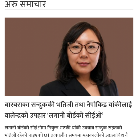
अरु समाचार
बारबराका सन्दुककी भतिजी तथा नेपोकिड यांकीलाई
वालेन्द्रको उपहार ‘लगानी बोर्डको सीईओ’
लगानी बोर्डको सीईओमा नियुक्त भएकी यांकी उक्याब सन्दुक रुइतको
भतिजी रहेको पाइएको छ। तत्कालीन समयमा महाकालीको अञ्चलाधिश नै