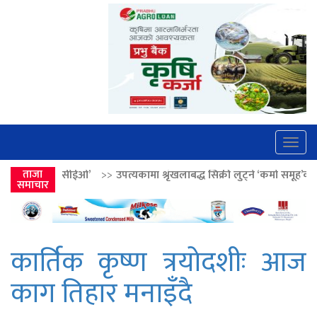
Togg
navig
’
>>
ताजा
उपत्यकामा श्रृंखलाबद्ध सिक्री लुट्ने ‘कर्मा समूह’का नाइकेसहित पाँच पक्र
समाचार
कार्तिक कृष्ण त्रयोदशीः आज
काग तिहार मनाइँदै