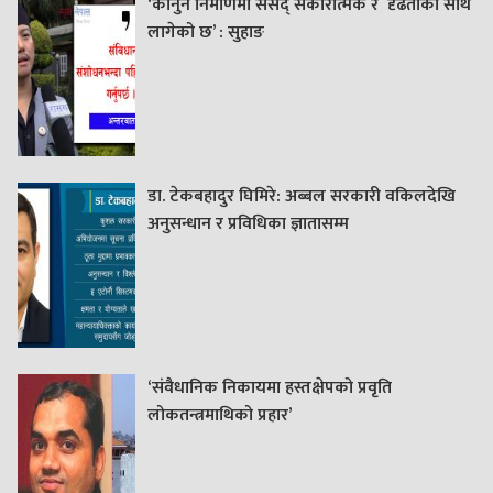
‘कानुन निर्माणमा संसद् सकारात्मक र दृढताका साथ
लागेको छ’ : सुहाङ
डा. टेकबहादुर घिमिरे: अब्बल सरकारी वकिलदेखि
अनुसन्धान र प्रविधिका ज्ञातासम्म
‘संवैधानिक निकायमा हस्तक्षेपको प्रवृति
लोकतन्त्रमाथिको प्रहार’