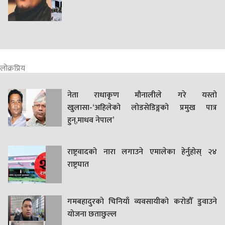
लोक्रप्रिय
नेता राधाकृण मौनालीले गरे यस्तो
खुलासा-‘अहिलेको लोडसेडिङ्गको प्रमुख पात्र
हुन्,माधव नेपाल’
राष्ट्रवादको नारा लगाउने एमालेका हेर्नुहोस् २४
राष्ट्रघात
गमबहादुरकाे चिनियाँ व्यवसायीको करोडौँ डुवाउने
याेजना छताछुल्ल