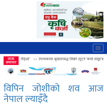
Togg
navig
’
>>
ताजा
उपत्यकामा श्रृंखलाबद्ध सिक्री लुट्ने ‘कर्मा समूह’का नाइकेसहित पाँच पक्र
समाचार
विपिन जोशीको शव आज
नेपाल ल्याइँदै