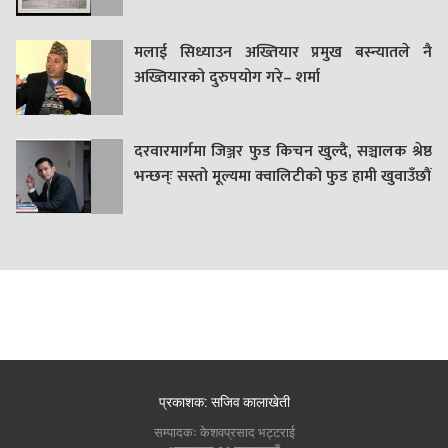
मलाई सिध्याउन अख्तियार प्रमुख बस्न्यातले नै
अख्तियारको दुरुपयोग गरे– शर्मा
दरवारमार्गमा जिञ्जर फुड किचन खुल्दै, सञ्चालक श्रेष्ठ
भन्छन्ः सस्तो मूल्यमा क्वालिटीको फुड हामी खुवाउँछौं
प्रकाशक: सजिव कालाखेती
सम्पादकः केशवप्रसाद भट्टराई