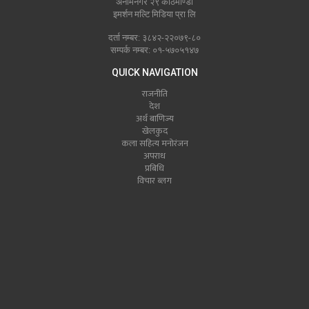
अनामनगर २९ काठमाण्डौं
इमर्शन मल्टि मिडिया प्रा लि
दर्ता नम्बर: ३८४२-२२०७९-८०
सम्पर्क नम्बर: ०१-५७०५१४७
QUICK NAVIGATION
राजनीति
देश
अर्थ बाणिज्य
खेलकुद
कला सहित्य मनोरंजन
अपराध
प्रबिधि
विचार ब्लग