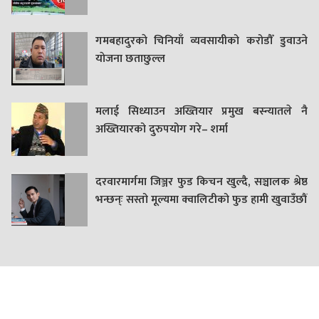
गमबहादुरकाे चिनियाँ व्यवसायीको करोडौँ डुवाउने
याेजना छताछुल्ल
मलाई सिध्याउन अख्तियार प्रमुख बस्न्यातले नै
अख्तियारको दुरुपयोग गरे– शर्मा
दरवारमार्गमा जिञ्जर फुड किचन खुल्दै, सञ्चालक श्रेष्ठ
भन्छन्ः सस्तो मूल्यमा क्वालिटीको फुड हामी खुवाउँछौं