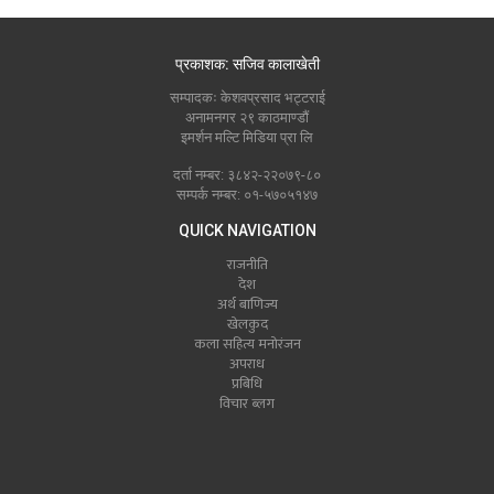
प्रकाशक: सजिव कालाखेती
सम्पादकः केशवप्रसाद भट्टराई
अनामनगर २९ काठमाण्डौं
इमर्शन मल्टि मिडिया प्रा लि
दर्ता नम्बर: ३८४२-२२०७९-८०
सम्पर्क नम्बर: ०१-५७०५१४७
QUICK NAVIGATION
राजनीति
देश
अर्थ बाणिज्य
खेलकुद
कला सहित्य मनोरंजन
अपराध
प्रबिधि
विचार ब्लग