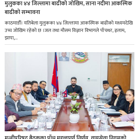
मुलुकका ४४ जिल्लामा बाढीको जोखिम, साना नदीमा आकस्मिक
बाढीको सम्भावना
काठमाडौँ। यतिबेला मुलुकका ४४ जिल्लामा आकस्मिक बाढीको मध्यमदेखि
उच्च जोखिम रहेको छ ।जल तथा मौसम विज्ञान विभागले पाँचथर, इलाम,
झापा,...
मन्त्रीपरिषद् बैठकका पाँच महत्त्वपूर्ण निर्णय, वायुसेवा निगमको