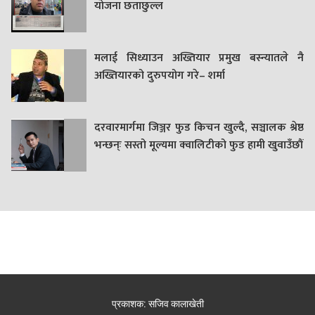
याेजना छताछुल्ल
मलाई सिध्याउन अख्तियार प्रमुख बस्न्यातले नै
अख्तियारको दुरुपयोग गरे– शर्मा
दरवारमार्गमा जिञ्जर फुड किचन खुल्दै, सञ्चालक श्रेष्ठ
भन्छन्ः सस्तो मूल्यमा क्वालिटीको फुड हामी खुवाउँछौं
प्रकाशक: सजिव कालाखेती