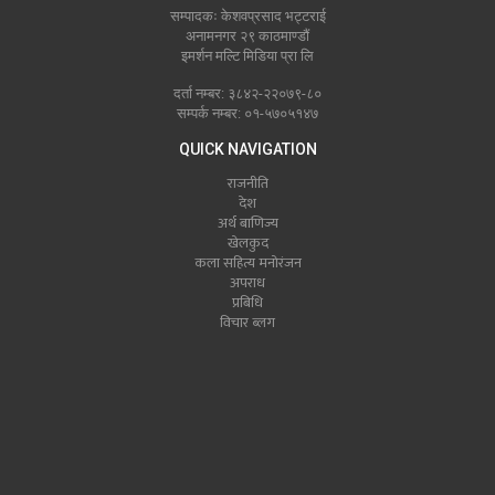
सम्पादकः केशवप्रसाद भट्टराई
अनामनगर २९ काठमाण्डौं
इमर्शन मल्टि मिडिया प्रा लि
दर्ता नम्बर: ३८४२-२२०७९-८०
सम्पर्क नम्बर: ०१-५७०५१४७
QUICK NAVIGATION
राजनीति
देश
अर्थ बाणिज्य
खेलकुद
कला सहित्य मनोरंजन
अपराध
प्रबिधि
विचार ब्लग