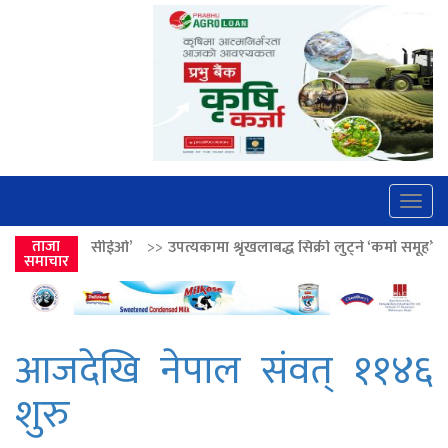
Togg
navig
ओ’
>>
ताजा
उपत्यकामा श्रृंखलाबद्ध सिक्री लुट्ने ‘कर्मा समूह’का नाइकेसहित पाँच पक्
समाचार
आजदेखि नेपाल संवत् ११४६
शुरु