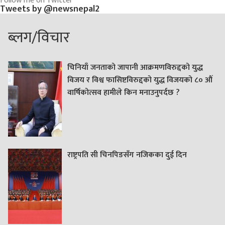
Follow me on Twitter
Tweets by @newsnepal2
ब्लग/विचार
चिनियाँ जनताको जापानी आक्रमणविरुद्दको युद्ध
विजय र विश्व फासिष्टविरुद्दको युद्ध विजयको ८० औं
वार्षिकोत्सव हामीले किन मनाउनुपर्दछ ?
राष्ट्रपति सी चिनपिङसँग नजिकका दुई दिन