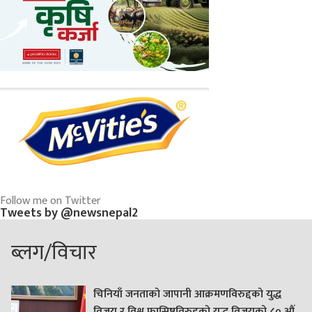
Follow me on Twitter
Tweets by @newsnepal2
ब्लग/विचार
चिनियाँ जनताको जापानी आक्रमणविरुद्दको युद्ध
विजय र विश्व फासिष्टविरुद्दको युद्ध विजयको ८० औं