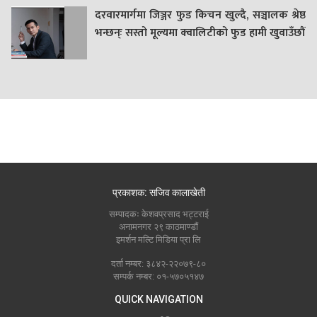
दरवारमार्गमा जिञ्जर फुड किचन खुल्दै, सञ्चालक श्रेष्ठ
भन्छन्ः सस्तो मूल्यमा क्वालिटीको फुड हामी खुवाउँछौं
प्रकाशक: सजिव कालाखेती
सम्पादकः केशवप्रसाद भट्टराई
अनामनगर २९ काठमाण्डौं
इमर्शन मल्टि मिडिया प्रा लि
दर्ता नम्बर: ३८४२-२२०७९-८०
सम्पर्क नम्बर: ०१-५७०५१४७
QUICK NAVIGATION