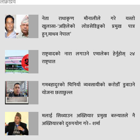
लोक्रप्रिय
नेता राधाकृण मौनालीले गरे यस्तो
खुलासा-‘अहिलेको लोडसेडिङ्गको प्रमुख पात्र
हुन्,माधव नेपाल’
राष्ट्रवादको नारा लगाउने एमालेका हेर्नुहोस् २४
राष्ट्रघात
गमबहादुरकाे चिनियाँ व्यवसायीको करोडौँ डुवाउने
याेजना छताछुल्ल
मलाई सिध्याउन अख्तियार प्रमुख बस्न्यातले नै
अख्तियारको दुरुपयोग गरे– शर्मा