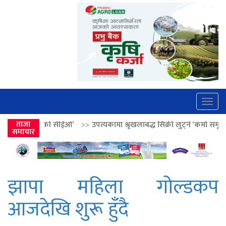
Togg
navig
ईओ’
>>
ताजा
उपत्यकामा श्रृंखलाबद्ध सिक्री लुट्ने ‘कर्मा समूह’का नाइकेसहित पाँच पक
समाचार
झापा महिला गोल्डकप
आजदेखि शुरू हुँदै