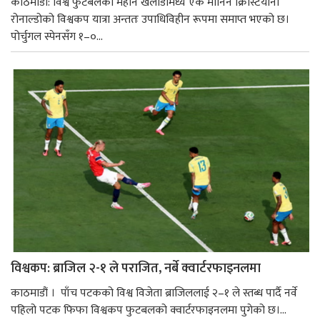
काठमाडौं: विश्व फुटबलका महान खेलाडीमध्ये एक मानिने क्रिस्टियानो
रोनाल्डोको विश्वकप यात्रा अन्ततः उपाधिविहीन रूपमा समाप्त भएको छ।
पोर्चुगल स्पेनसँग १–०...
विश्वकप: ब्राजिल २-१ ले पराजित, नर्बे क्वार्टरफाइनलमा
काठमाडौं । पाँच पटकको विश्व विजेता ब्राजिललाई २–१ ले स्तब्ध पार्दै नर्वे
पहिलो पटक फिफा विश्वकप फुटबलको क्वार्टरफाइनलमा पुगेको छ।...