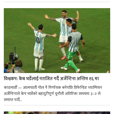
विश्वकप: केब भर्डेलाई पराजित गर्दै अर्जेन्टिना अन्तिम १६ मा
काठमाडौँ — आत्मघाती गोल नै निर्णायक बनेपछि डिफेन्डिङ च्याम्पियन
अर्जेन्टिनाले केप भार्डेको बहादुरीपूर्ण चुनौती अतिरिक्त समयमा ३–२ ले
समाप्त पार्दै...