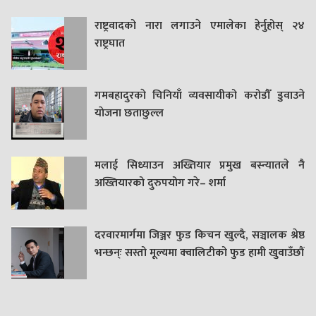
राष्ट्रवादको नारा लगाउने एमालेका हेर्नुहोस् २४
राष्ट्रघात
गमबहादुरकाे चिनियाँ व्यवसायीको करोडौँ डुवाउने
याेजना छताछुल्ल
मलाई सिध्याउन अख्तियार प्रमुख बस्न्यातले नै
अख्तियारको दुरुपयोग गरे– शर्मा
दरवारमार्गमा जिञ्जर फुड किचन खुल्दै, सञ्चालक श्रेष्ठ
भन्छन्ः सस्तो मूल्यमा क्वालिटीको फुड हामी खुवाउँछौं