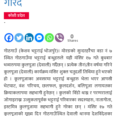
गरिँदै
कोशी प्रदेश
-
0
Shares
गोठगाउँ (केशव भट्टराई भोजपुरे)। मोरङको सुन्दरहरैैचा वडा नं ७
स्थित गोठगाउँमा भट्टराई बन्धुहरुले यही मंसिर १७ गते बुधबार
भव्यरुपमा कुलपूजा (देवाली) गर्दैछन् । प्रत्येक तीन\तीन वर्षमा गरिने
कूलपूजा (देवाली) कार्यक्रम मंसिर शुक्ल चतुदर्शी तिथिमा हुने भएको
हो । कूलपूजाका अवसरमा भट्टराई बन्धुहरु भेला भएर आपसी
भेटघाट, वंश परिचय, छलफल, कुलदर्शन, बलिपूजा लगायतका
क्रियाकलापमा सहभागी हुनेछन् । कुलको विँडो थाम्न र परम्परालाई
जोगाइराख्न उत्सुकतापूर्वक भट्टराई परिवारका सदस्यहरु, नातागोता,
इस्टमित्र कुलपूजामा सहभागी हुने गरेका छन् । मंसिर १७ गते
कुलपूजाको मूख्य दिन गोठगाउँस्थित देवाली थानमा देशविदेशका