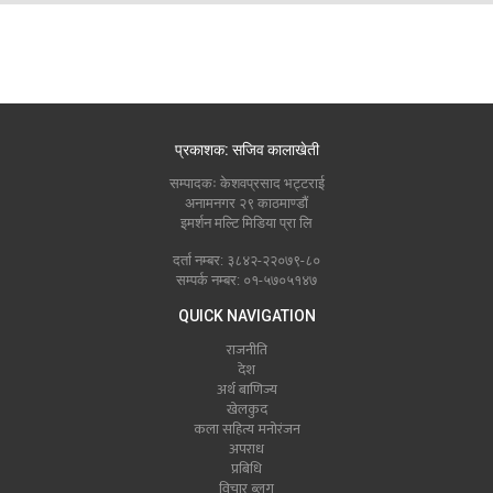
प्रकाशक: सजिव कालाखेती
सम्पादकः केशवप्रसाद भट्टराई
अनामनगर २९ काठमाण्डौं
इमर्शन मल्टि मिडिया प्रा लि
दर्ता नम्बर: ३८४२-२२०७९-८०
सम्पर्क नम्बर: ०१-५७०५१४७
QUICK NAVIGATION
राजनीति
देश
अर्थ बाणिज्य
खेलकुद
कला सहित्य मनोरंजन
अपराध
प्रबिधि
विचार ब्लग