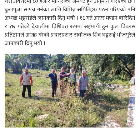
यस अवसरमा ८० हजार मानिसको जमघट हुने अनुमान गरिएको छ ।
कुलपूजा सम्पन्न गर्नका लागि विभिन्न समितिहरु गठन गरिएको पनि
अध्यक्ष भट्टराईले जानकारी दिनु भयो । १६ गते आएर मण्डप बारिदिन
र १७ गतेको देवालीमा विधिवत् रूपमा सहभागी हुन कुल विकास
प्रतिष्ठानले आग्रह गरेको प्रचारप्रसार संयोजक शिव भट्टराई भोजपुरेले
जानकारी दिनु भयाे ।