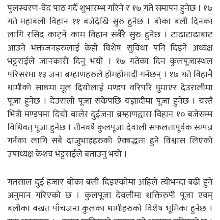
पुलस्चरण-वेद पाठ गर्दै शुभारम्भ गरिने र १७ गते समापन हुनेछ । १७
गते महाबली विहान ११ बजेदेखि सुरु हुनेछ । बोका बली दिनका
लागि रसिद काट्ने काम विहान सबैरेै सुरु हुनेछ । टाढाटाढाबाट
आउने भक्तजनहरुलाई केही विशेष सुविधा पनि दिइने अध्यक्ष
भट्टराईले जानकारी दिनु भयो । १७ गतेका दिन कुलपूजास्थल
परिसरमा १३ जना ब्रम्हाणहरुले होमहोमादी गर्नेछन् । १७ गते विहानै
धामीको साथमा मूल दियोलाई मण्डप वरिपरि घुमाएर देउरालीमा
पूजा हुनेछ । देउराली पूजा सकेपछि यज्ञादीमा पूजा हुनेछ । यस्तै
भित्री मण्डपमा दियो बालेर दुईजना ब्रम्हाणद्वारा विहान १० बजेसम्म
विधिवत् पूजा हुनेछ । तीनवर्षे कुलपूजा देवाली सफलतापूर्वक सम्पन्न
गर्नका लागि सबै दाजुभाइहरुको ऐक्बद्धता हुने विश्वास लिएकाे
उपाध्यक्ष केशव भट्टराईले बताउनु भयो ।
गतसाल दुई हजार बोका बली दिइएकोमा अहिले त्योभन्दा बढी हुने
अनुमान गरिएको छ । कुलपूजा देवलीमा शक्तिरुपी पूजा एवम्
बलीका बखत पाँचजना कुलका धामीहरुको विशेष भूमिका हुनेछ ।