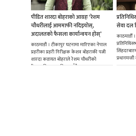
पीडित शारदा बोहराको आग्रहः ‘रेशम
प्रतिनिधि
चौधरीलाई आममाफी नदिइयोस्,
सेवा दल वि
अदालतको फैसला कार्यान्वयन होस्’
काठमाडौँ ।
प्रतिनिधि
काठमाडौं । टीकापुर घटनामा मारिएका नेपाल
सिंहदरबार
प्रहरीका प्रहरी निरीक्षक केशव बोहराकी पत्नी
प्रधानमन्त्र
शारदा कडायत बोहराले रेशम चौधरीको
रिहाइप्रति असहमति जनाउँदै...