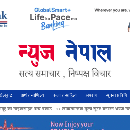
खेलकुद
अर्थ र बाणिज्य
कला र साहित्य
अपराध
सूचना प्रविधि
ाँच पक्राउ
>>
लोकतान्त्रिक मूल्य सुदृढ बनाउन अग्रज नेताको आदर्श आत्मसात् गर्नुप