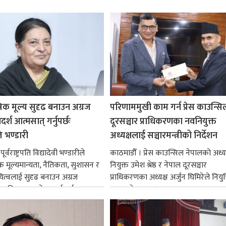
रिक मूल्य सुदृढ बनाउन अग्रज
परिणाममुखी काम गर्न प्रेस काउन्सि
्श आत्मसात् गर्नुपर्छः
दूरसञ्चार प्राधिकरणका नवनियुक्त
पति भण्डारी
अध्यक्षलाई सञ्चारमन्त्रीको निर्देशन
र्वराष्ट्रपति विद्यादेवी भण्डारीले
काठमाडौँ । प्रेस काउन्सिल नेपालको अध्य
िक मूल्यमान्यता, नैतिकता, सुशासन र
नियुक्त उमेश श्रेष्ठ र नेपाल दूरसञ्चार
ित्वलाई सुदृढ बनाउन अग्रज
प्राधिकरणका अध्यक्ष अर्जुन घिमिरेले नियुक्
्यक्तित्वहरूको आदर्शलाई आत्मसात्
ग्रहण गरेका छन्।...
क...