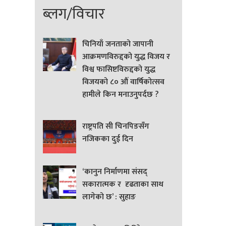
ब्लग/विचार
चिनियाँ जनताको जापानी
आक्रमणविरुद्दको युद्ध विजय र
विश्व फासिष्टविरुद्दको युद्ध
विजयको ८० औं वार्षिकोत्सव
हामीले किन मनाउनुपर्दछ ?
राष्ट्रपति सी चिनपिङसँग
नजिकका दुई दिन
‘कानुन निर्माणमा संसद्
सकारात्मक र दृढताका साथ
लागेको छ’ : सुहाङ