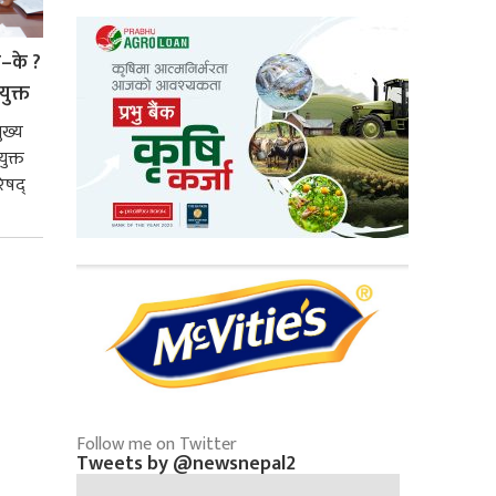
े–के ?
युक्त
ुख्य
ुक्त
िषद्
Follow me on Twitter
Tweets by @newsnepal2