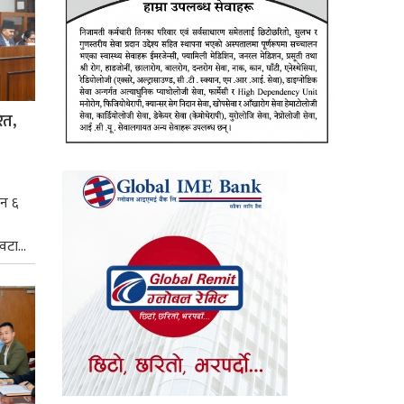
ित,
िन ६
टा...