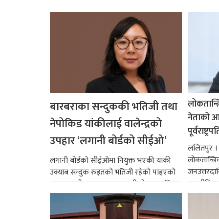
लोकतान्त्
बारबराका सन्दुककी भतिजी तथा
नेताको आदर
नेपोकिड यांकीलाई वालेन्द्रको
पूर्वराष्ट्र
उपहार ‘लगानी बोर्डको सीईओ’
ललितपुर । पू
लोकतान्त्र
लगानी बोर्डको सीईओमा नियुक्त भएकी यांकी
जनउत्तरदाय
उक्याब सन्दुक रुइतको भतिजी रहेको पाइएको
राजनीतिक व
छ। तत्कालीन समयमा महाकालीको अञ्चलाधिश
गर्न आवश्य
नै बनेका जोन...