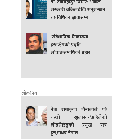
डा. टेकबहादुर घिमिरे: अब्बल
सरकारी वकिलदेखि अनुसन्धान
र प्रविधिका ज्ञातासम्म
‘संवैधानिक निकायमा
हस्तक्षेपको प्रवृति
लोकतन्त्रमाथिको प्रहार’
लोक्रप्रिय
नेता राधाकृण मौनालीले गरे
यस्तो खुलासा-‘अहिलेको
लोडसेडिङ्गको प्रमुख पात्र
हुन्,माधव नेपाल’