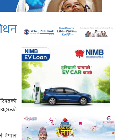
ोधन
ीपरिषदको
कायहरुको
ले नेपाल