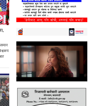
मा,
 उसमान
 विश्वकप
बार