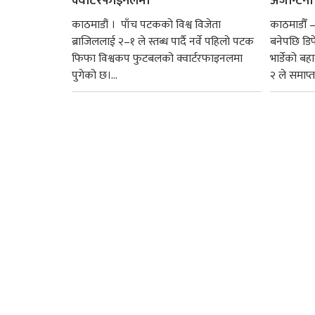
क्वार्टरफाइनलमा
अर्जेन्टिन
काठमाडौं । पाँच पटकको विश्व विजेता
काठमाडौँ 
ब्राजिललाई २–१ ले स्तब्ध पार्दै नर्वे पहिलो पटक
बनेपछि डिफे
फिफा विश्वकप फुटबलको क्वार्टरफाइनलमा
भार्डेको बह
पुगेको छ।...
२ ले समाप्त प