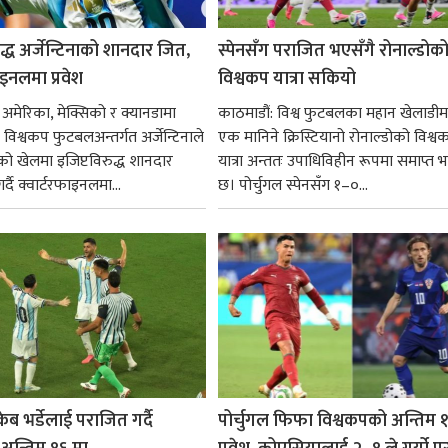
ुद्ध अर्जेन्टिनाको शानदार जित,
स्पेनसँग पराजित भएसँगै रोनाल्डोक
इनलमा प्रवेश
विश्वकप यात्रा सकियो
 अमेरिका, मेक्सिको र क्यानडामा
काठमाडौं: विश्व फुटबलका महान खेलाडीमध
विश्वकप फुटबलअन्तर्गत अर्जेन्टिनाले
एक मानिने क्रिस्टियानो रोनाल्डोको विश्व
को खेलमा इजिप्टविरुद्ध शानदार
यात्रा अन्ततः उपाधिविहीन रूपमा समाप्त
्दै क्वार्टरफाइनलमा...
छ। पोर्चुगल स्पेनसँग १–०...
ेब भर्डेलाई पराजित गर्दै
पोर्चुगल फिफा विश्वकपको अन्तिम 