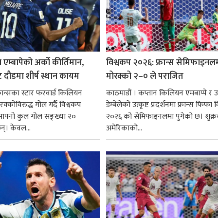
 एम्बापेको अर्को कीर्तिमान,
विश्वकप २०२६: फ्रान्स सेमिफाइनल
ुट दौडमा शीर्ष स्थान कायम
मोरक्को २–० ले पराजित
 फ्रान्सका स्टार फरवार्ड किलियन
काठमाडौं । कप्तान किलियन एमबाप्पे र
ोरक्कोविरुद्ध गोल गर्दै विश्वकप
डेम्बेलेको उत्कृष्ट प्रदर्शनमा फ्रान्स फिफा
फ्नो कुल गोल सङ्ख्या २०
२०२६ को सेमिफाइनलमा पुगेको छ। शुक्र
छन्। केवल...
अमेरिकाको...