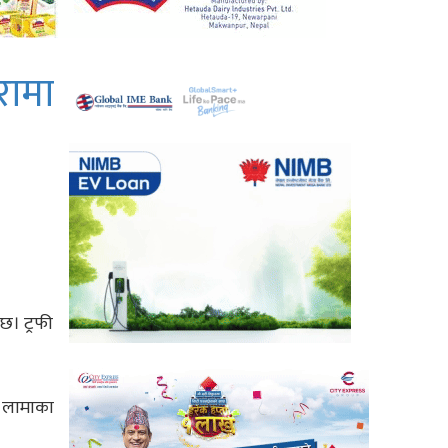
रामा
छ। ट्रफी
बी लामाका