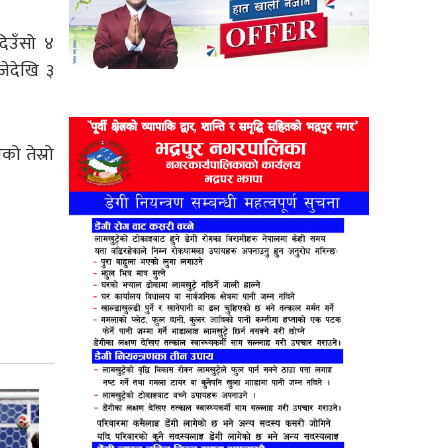
दिउँसो ४
जेदेखि ३
ो तेस्रो