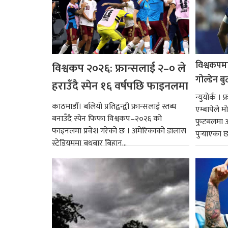
विश्वकपमा
विश्वकप २०२६: फ्रान्सलाई २–० ले
गोल्डेन ब
हराउँदै स्पेन १६ वर्षपछि फाइनलमा
न्युयोर्क ।
काठमाडौँ। बलियो प्रतिद्वन्द्वी फ्रान्सलाई स्तब्ध
एम्बापेले म
बनाउँदै स्पेन फिफा विश्वकप–२०२६ को
फुटबलमा आ
फाइनलमा प्रवेश गरेको छ । अमेरिकाको डालास
पुर्‍याएका 
स्टेडियममा बुधबार बिहान...