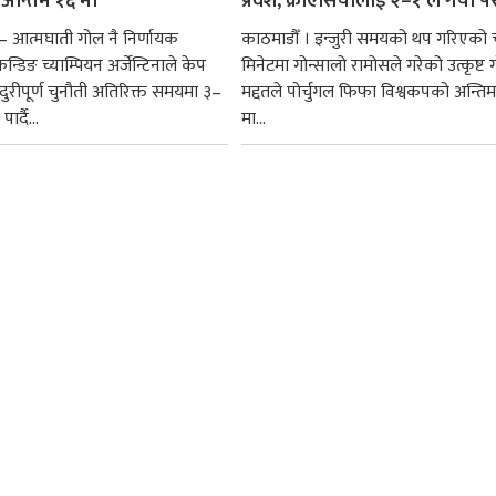
ा अन्तिम १६ मा
प्रवेश, क्रोएसियालाई २–१ ले गर्यो 
— आत्मघाती गोल नै निर्णायक
काठमाडौँ । इन्जुरी समयको थप गरिएको 
न्डिङ च्याम्पियन अर्जेन्टिनाले केप
मिनेटमा गोन्सालो रामोसले गरेको उत्कृष्ट
ादुरीपूर्ण चुनौती अतिरिक्त समयमा ३–
मद्दतले पोर्चुगल फिफा विश्वकपको अन्तिम
ार्दै...
मा...