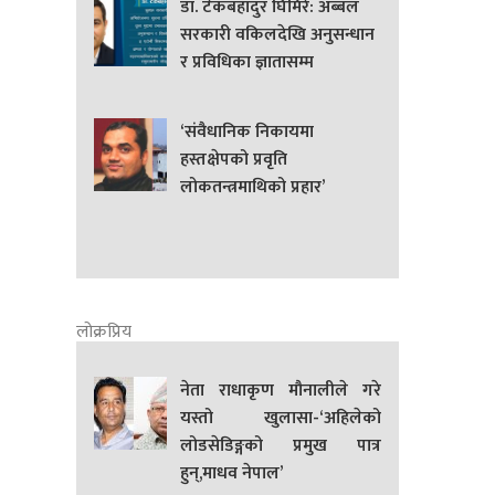
डा. टेकबहादुर घिमिरे: अब्बल
सरकारी वकिलदेखि अनुसन्धान
र प्रविधिका ज्ञातासम्म
‘संवैधानिक निकायमा
हस्तक्षेपको प्रवृति
लोकतन्त्रमाथिको प्रहार’
लोक्रप्रिय
नेता राधाकृण मौनालीले गरे
यस्तो खुलासा-‘अहिलेको
लोडसेडिङ्गको प्रमुख पात्र
हुन्,माधव नेपाल’