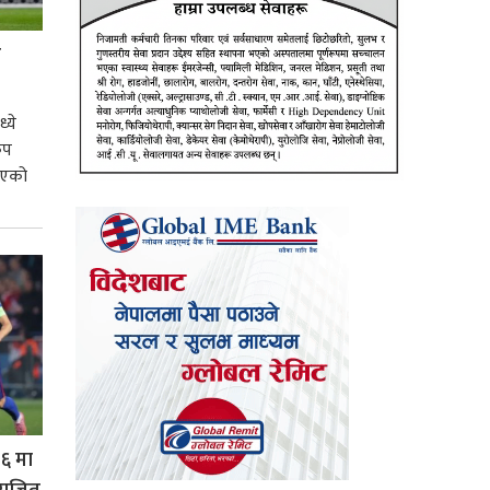
ो
्ये
कप
 भएको
१६ मा