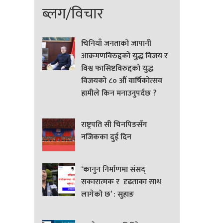
ब्लग/विचार
चिनियाँ जनताको जापानी
आक्रमणविरुद्दको युद्ध विजय र
विश्व फासिष्टविरुद्दको युद्ध
विजयको ८० औं वार्षिकोत्सव
हामीले किन मनाउनुपर्दछ ?
राष्ट्रपति सी चिनपिङसँग
नजिकका दुई दिन
‘कानुन निर्माणमा संसद्
सकारात्मक र दृढताका साथ
लागेको छ’ : सुहाङ