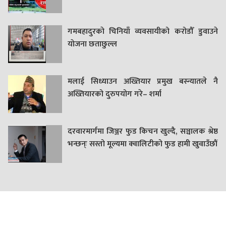
गमबहादुरकाे चिनियाँ व्यवसायीको करोडौँ डुवाउने
याेजना छताछुल्ल
मलाई सिध्याउन अख्तियार प्रमुख बस्न्यातले नै
अख्तियारको दुरुपयोग गरे– शर्मा
दरवारमार्गमा जिञ्जर फुड किचन खुल्दै, सञ्चालक श्रेष्ठ
भन्छन्ः सस्तो मूल्यमा क्वालिटीको फुड हामी खुवाउँछौं