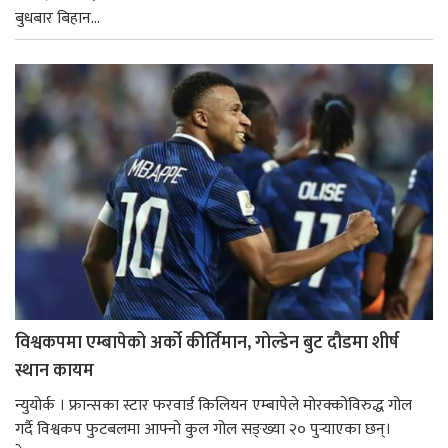
बुधबार बिहान...
विश्वकपमा एम्बापेको अर्को कीर्तिमान, गोल्डेन बुट दौडमा शीर्ष
स्थान कायम
न्युयोर्क । फ्रान्सका स्टार फरवार्ड किलियन एम्बापेले मोरक्कोविरुद्ध गोल
गर्दै विश्वकप फुटबलमा आफ्नो कुल गोल सङ्ख्या २० पुर्‍याएका छन्।