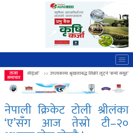
Togg
navig
>>
ताजा
उपत्यकामा श्रृंखलाबद्ध सिक्री लुट्ने ‘कर्मा समूह’का नाइकेसहित पाँच पक्रा
समाचार
नेपाली क्रिकेट टोली श्रीलंका
‘ए’सँग आज तेस्रो टी–२०