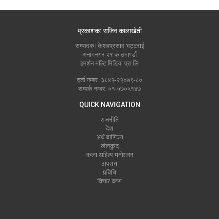
प्रकाशक: सजिव कालाखेती
सम्पादकः केशवप्रसाद भट्टराई
अनामनगर २९ काठमाण्डौं
इमर्शन मल्टि मिडिया प्रा लि
दर्ता नम्बर: ३८४२-२२०७९-८०
सम्पर्क नम्बर: ०१-५७०५१४७
QUICK NAVIGATION
राजनीति
देश
अर्थ बाणिज्य
खेलकुद
कला सहित्य मनोरंजन
अपराध
प्रबिधि
विचार ब्लग