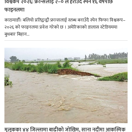
विश्वकप २०२६: फ्रान्सलाई २–० ले हराउँदै स्पेन १६ वर्षपछि
फाइनलमा
काठमाडौँ। बलियो प्रतिद्वन्द्वी फ्रान्सलाई स्तब्ध बनाउँदै स्पेन फिफा विश्वकप–
२०२६ को फाइनलमा प्रवेश गरेको छ । अमेरिकाको डालास स्टेडियममा
बुधबार बिहान...
मुलुकका ४४ जिल्लामा बाढीको जोखिम, साना नदीमा आकस्मिक