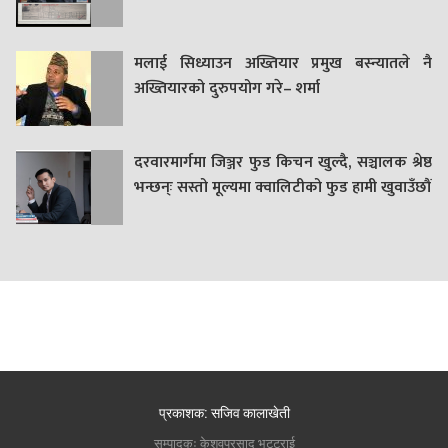
मलाई सिध्याउन अख्तियार प्रमुख बस्न्यातले नै
अख्तियारको दुरुपयोग गरे– शर्मा
दरवारमार्गमा जिञ्जर फुड किचन खुल्दै, सञ्चालक श्रेष्ठ
भन्छन्ः सस्तो मूल्यमा क्वालिटीको फुड हामी खुवाउँछौं
प्रकाशक: सजिव कालाखेती
सम्पादकः केशवप्रसाद भट्टराई