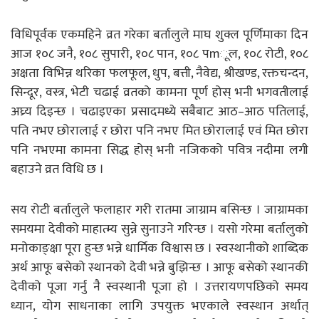
विधिपूर्वक एकमहिने व्रत गरेका बर्तालुले माघ शुक्ल पूर्णिमाका दिन
आज १०८ जनै, १०८ सुपारी, १०८ पान, १०८ पmूल, १०८ रोटी, १०८
अक्षता विभिन्न थरिका फलफूल, धुप, बत्ती, नैवेद्य, श्रीखण्ड, रक्तचन्दन,
सिन्दूर, वस्त्र, भेटी चढाई व्रतको कामना पूर्ण होस् भनी भगवतीलाई
अघ्र्य दिइन्छ । चढाइएका प्रसादमध्ये सबैबाट आठ–आठ पतिलाई,
पति नभए छोरालाई र छोरा पनि नभए मित छोरालाई एवं मित छोरा
पनि नभएमा कामना सिद्ध होस् भनी नजिकको पवित्र नदीमा लगी
बहाउने व्रत विधि छ ।
सय रोटी बर्तालुले फलाहार गरी रातमा जाग्राम बसिन्छ । जाग्रामका
समयमा देवीको माहात्म्य सुन्ने सुनाउने गरिन्छ । यसो गरेमा बर्तालुको
मनोकाङ्क्षा पूरा हुन्छ भन्ने धार्मिक विश्वास छ । स्वस्थानीको शाब्दिक
अर्थ आफू बसेको स्थानको देवी भन्ने बुझिन्छ । आफू बसेको स्थानकी
देवीको पूजा गर्नु नै स्वस्थानी पूजा हो । उत्तरायणपछिको समय
ध्यान, योग साधनाका लागि उपयुक्त भएकाले स्वस्थान अर्थात्