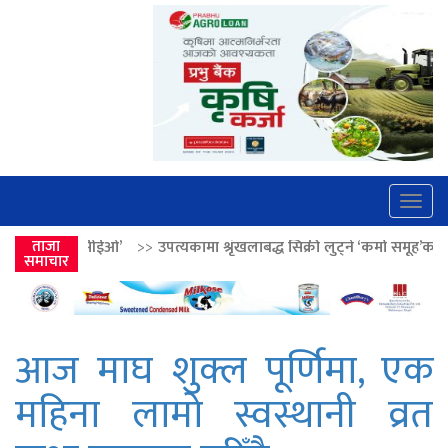
Togg
navig
>
उपत्यकामा श्रृंखलाबद्ध सिक्री लुट्ने ‘कर्मा समूह’का नाइकेसहित पाँच पक्राउ
ताजा
>
समाचार
आज माघ शुक्ल पूर्णिमा, एक
महिना लामो स्वस्थानी व्रत