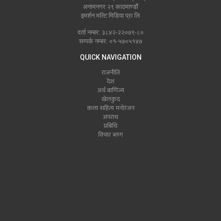
अनामनगर २९ काठमाण्डौं
इमर्शन मल्टि मिडिया प्रा लि
दर्ता नम्बर: ३८४२-२२०७९-८०
सम्पर्क नम्बर: ०१-५७०५१४७
QUICK NAVIGATION
राजनीति
देश
अर्थ बाणिज्य
खेलकुद
कला सहित्य मनोरंजन
अपराध
प्रबिधि
विचार ब्लग