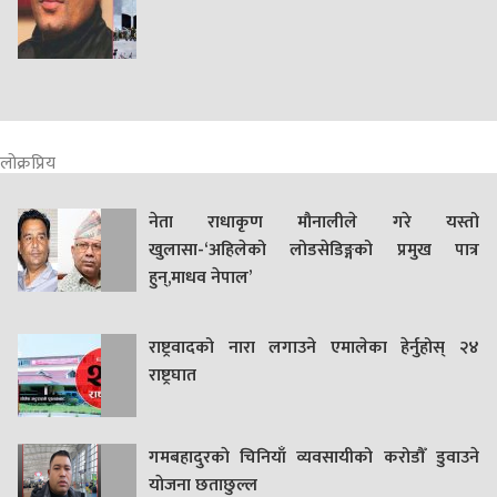
लोक्रप्रिय
नेता राधाकृण मौनालीले गरे यस्तो
खुलासा-‘अहिलेको लोडसेडिङ्गको प्रमुख पात्र
हुन्,माधव नेपाल’
राष्ट्रवादको नारा लगाउने एमालेका हेर्नुहोस् २४
राष्ट्रघात
गमबहादुरकाे चिनियाँ व्यवसायीको करोडौँ डुवाउने
याेजना छताछुल्ल