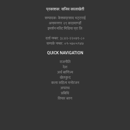
प्रकाशक: सजिव कालाखेती
सम्पादकः केशवप्रसाद भट्टराई
अनामनगर २९ काठमाण्डौं
इमर्शन मल्टि मिडिया प्रा लि
दर्ता नम्बर: ३८४२-२२०७९-८०
सम्पर्क नम्बर: ०१-५७०५१४७
QUICK NAVIGATION
राजनीति
देश
अर्थ बाणिज्य
खेलकुद
कला सहित्य मनोरंजन
अपराध
प्रबिधि
विचार ब्लग