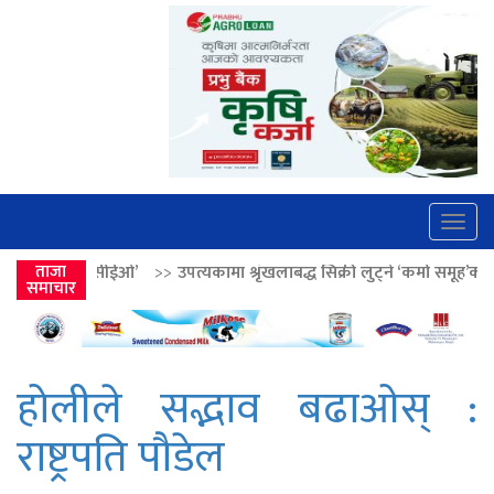
Togg
navig
>>
उपत्यकामा श्रृंखलाबद्ध सिक्री लुट्ने ‘कर्मा समूह’का नाइकेसहित पाँच पक्रा
ताजा
समाचार
होलीले सद्भाव बढाओस् :
राष्ट्रपति पौडेल