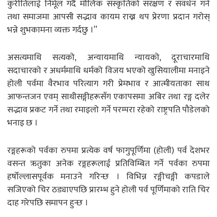
कुरीतिलाई निर्मूल गर्दै मौलिक संस्कृतिको संरक्षण र संवर्धन गर्न
तथा समाजमा आपसी सद्भाव कायम राख्न थप प्रेरणा प्रदान गरोस्
भन्ने शुभकामना व्यक्त गर्दछु ।”
असत्यमाथि सत्यको, अन्यायमाथि न्यायको, दूराचारमाथि
सदाचारको र अधर्ममाथि धर्मको विजय भएको खुसियालीमा मनाइने
होली पर्वमा वैरभाव परित्याग गरी प्रेमभाव र आत्मीयताका साथ
आफन्तजन एवम् साथीसङ्गीहरूसँग एकापसमा अबिर तथा रङ्ग दलेर
सद्भाव प्रकट गर्ने तथा रमाइलो गर्ने परम्परा रहेको राष्ट्रपति पौडेलको
भनाइ छ ।
रङ्गहरूको पर्वका रुपमा प्रत्येक वर्ष फागुपूर्णिमा (होली) पर्व देशभर
वसन्त ऋतुका अनेक रङ्गहरूलाई प्रतिविम्बित गर्ने पर्वका रुपमा
हर्षोल्लासपूर्वक मनाउने गरिन्छ । विभिन्न रङ्गीचङ्गी कपडाले
सजिएको चिर ठड्याएपछि प्रारम्भ हुने होली पर्व पूर्णिमाको राति चिर
दाह गरेपछि समापन हुन्छ ।