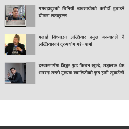
गमबहादुरकाे चिनियाँ व्यवसायीको करोडौँ डुवाउने
याेजना छताछुल्ल
मलाई सिध्याउन अख्तियार प्रमुख बस्न्यातले नै
अख्तियारको दुरुपयोग गरे– शर्मा
दरवारमार्गमा जिञ्जर फुड किचन खुल्दै, सञ्चालक श्रेष्ठ
भन्छन्ः सस्तो मूल्यमा क्वालिटीको फुड हामी खुवाउँछौं