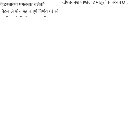
दीपप्रकाश पाण्डेलाई मातृशोक परेको छ।..
सिंहदरबारमा मंगलबार बसेको
द् बैठकले पाँच महत्वपूर्ण निर्णय गरेको
ममा बैडकले बीउबिजनसम्बन्धी...