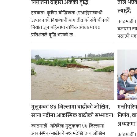
निर्यातमा दोहोरो अंकको वृद्धि
तौल भएको
ल्याइँदै
हङकङ। कृत्रिम बौद्धिकता (एआई)सम्बन्धी
उत्पादनको विश्वव्यापी माग तीव्र बनेसँगै चीनको
काठमाडौं 
निर्यात जुन महिनामा वार्षिक आधारमा २७
बजारमा खा
प्रतिशतले वृद्धि भएको छ...
पठाउने भए
१४.२...
मुलुकका ४४ जिल्लामा बाढीको जोखिम,
मन्त्रीपरि
साना नदीमा आकस्मिक बाढीको सम्भावना
निर्णय, व
अध्यक्षमा म
काठमाडौँ। यतिबेला मुलुकका ४४ जिल्लामा
आकस्मिक बाढीको मध्यमदेखि उच्च जोखिम
काठमाडौँ । प