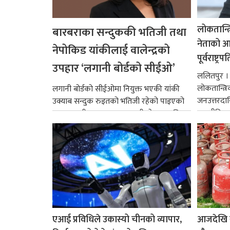
लोकतान्त्
बारबराका सन्दुककी भतिजी तथा
नेताको आदर
नेपोकिड यांकीलाई वालेन्द्रको
पूर्वराष्ट्र
उपहार ‘लगानी बोर्डको सीईओ’
ललितपुर । पू
लोकतान्त्र
लगानी बोर्डको सीईओमा नियुक्त भएकी यांकी
जनउत्तरदाय
उक्याब सन्दुक रुइतको भतिजी रहेको पाइएको
राजनीतिक व
छ। तत्कालीन समयमा महाकालीको अञ्चलाधिश
गर्न आवश्य
नै बनेका जोन...
एआई प्रविधिले उकास्यो चीनको व्यापार,
आजदेखि 