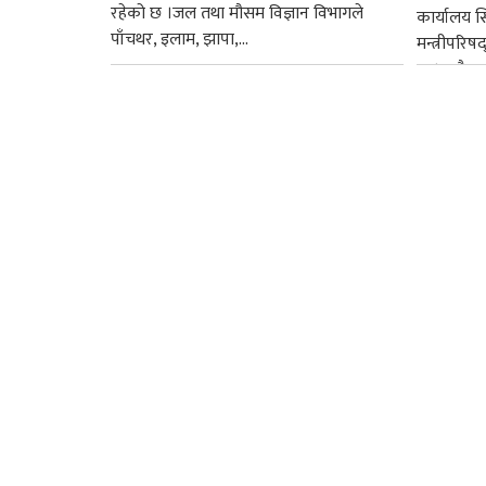
रहेको छ ।जल तथा मौसम विज्ञान विभागले
कार्यालय 
पाँचथर, इलाम, झापा,...
मन्त्रीपरिष
छ । यसैक्र