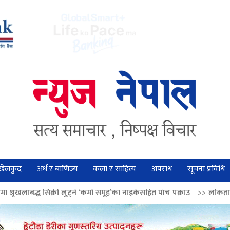
खेलकुद
अर्थ र बाणिज्य
कला र साहित्य
अपराध
सूचना प्रविधि
 लुट्ने ‘कर्मा समूह’का नाइकेसहित पाँच पक्राउ
>>
लोकतान्त्रिक मूल्य सुदृढ बनाउ