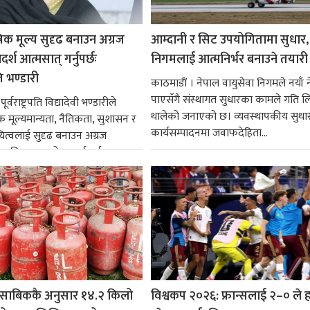
रिक मूल्य सुदृढ बनाउन अग्रज
आम्दानी र सिट उपयोगितामा सुधार,
्श आत्मसात् गर्नुपर्छः
निगमलाई आत्मनिर्भर बनाउने तयारी
पति भण्डारी
काठमाडाैं । नेपाल वायुसेवा निगमले नयाँ ने
पाएसँगै संस्थागत सुधारका कामले गति ल
र्वराष्ट्रपति विद्यादेवी भण्डारीले
थालेको जनाएको छ। व्यवस्थापकीय सुधार
िक मूल्यमान्यता, नैतिकता, सुशासन र
कार्यसम्पादनमा जवाफदेहिता...
ित्वलाई सुदृढ बनाउन अग्रज
्यक्तित्वहरूको आदर्शलाई आत्मसात्
क...
साबिककै अनुसार १४.२ किलो
विश्वकप २०२६: फ्रान्सलाई २–० ले हर