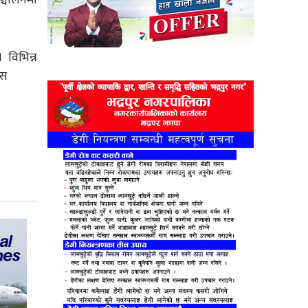
 विभिन्न
सस