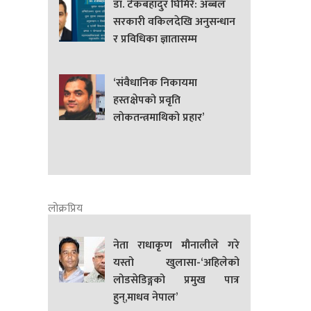
डा. टेकबहादुर घिमिरे: अब्बल
सरकारी वकिलदेखि अनुसन्धान
र प्रविधिका ज्ञातासम्म
‘संवैधानिक निकायमा
हस्तक्षेपको प्रवृति
लोकतन्त्रमाथिको प्रहार’
लोक्रप्रिय
नेता राधाकृण मौनालीले गरे
यस्तो खुलासा-‘अहिलेको
लोडसेडिङ्गको प्रमुख पात्र
हुन्,माधव नेपाल’