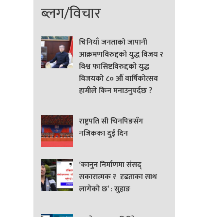
ब्लग/विचार
चिनियाँ जनताको जापानी
आक्रमणविरुद्दको युद्ध विजय र
विश्व फासिष्टविरुद्दको युद्ध
विजयको ८० औं वार्षिकोत्सव
हामीले किन मनाउनुपर्दछ ?
राष्ट्रपति सी चिनपिङसँग
नजिकका दुई दिन
‘कानुन निर्माणमा संसद्
सकारात्मक र दृढताका साथ
लागेको छ’ : सुहाङ