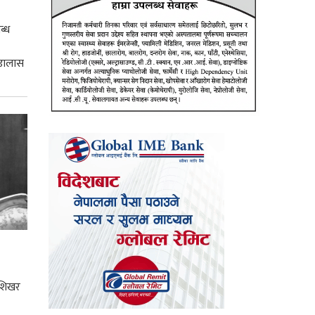
ब्ध
 डालास
 शिखर