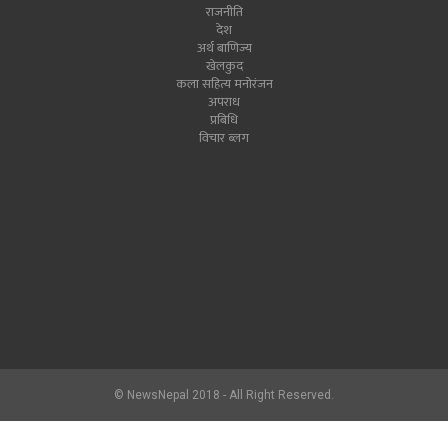
राजनीति
देश
अर्थ बाणिज्य
खेलकुद
कला सहित्य मनोरंजन
अपराध
प्रबिधि
विचार ब्लग
© NewsNepal 2018 - All Right Reserved.
newsnepal.com
2017.hlon.org