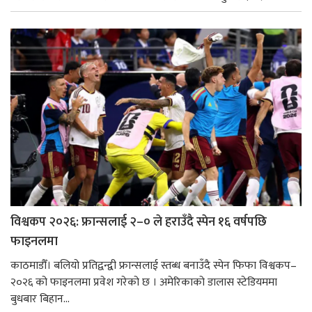
विश्वकप २०२६: फ्रान्सलाई २–० ले हराउँदै स्पेन १६ वर्षपछि
फाइनलमा
काठमाडौँ। बलियो प्रतिद्वन्द्वी फ्रान्सलाई स्तब्ध बनाउँदै स्पेन फिफा विश्वकप–
२०२६ को फाइनलमा प्रवेश गरेको छ । अमेरिकाको डालास स्टेडियममा
बुधबार बिहान...