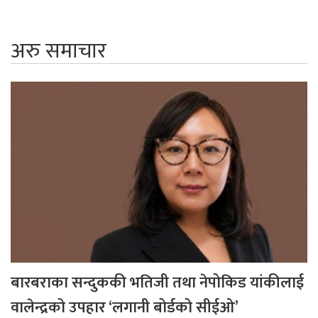
अरु समाचार
बारबराका सन्दुककी भतिजी तथा नेपोकिड यांकीलाई
वालेन्द्रको उपहार ‘लगानी बोर्डको सीईओ’