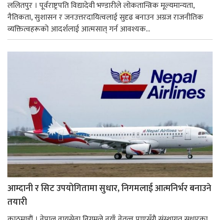
ललितपुर । पूर्वराष्ट्रपति विद्यादेवी भण्डारीले लोकतान्त्रिक मूल्यमान्यता,
नैतिकता, सुशासन र जनउत्तरदायित्वलाई सुदृढ बनाउन अग्रज राजनीतिक
व्यक्तित्वहरूको आदर्शलाई आत्मसात् गर्न आवश्यक...
आम्दानी र सिट उपयोगितामा सुधार, निगमलाई आत्मनिर्भर बनाउने
तयारी
काठमाडाैं । नेपाल वायुसेवा निगमले नयाँ नेतृत्व पाएसँगै संस्थागत सुधारका