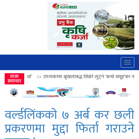
Togg
navig
पत्यकामा श्रृंखलाबद्ध सिक्री लुट्ने ‘कर्मा समूह’का नाइकेसहित पाँच पक्राउ
ताजा
>>
समाचार
वर्ल्डलिंकको ७ अर्ब कर छली
प्रकरणमा मुद्दा फिर्ता गराउने