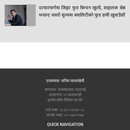
दरवारमार्गमा जिञ्जर फुड किचन खुल्दै, सञ्चालक श्रेष्ठ
भन्छन्ः सस्तो मूल्यमा क्वालिटीको फुड हामी खुवाउँछौं
प्रकाशक: सजिव कालाखेती
सम्पादकः केशवप्रसाद भट्टराई
अनामनगर २९ काठमाण्डौं
इमर्शन मल्टि मिडिया प्रा लि
दर्ता नम्बर: ३८४२-२२०७९-८०
सम्पर्क नम्बर: ०१-५७०५१४७
QUICK NAVIGATION