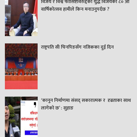
विजय र विश्व फासिष्टविरुद्दको युद्ध विजयको ८० औं
वार्षिकोत्सव हामीले किन मनाउनुपर्दछ ?
राष्ट्रपति सी चिनपिङसँग नजिकका दुई दिन
‘कानुन निर्माणमा संसद् सकारात्मक र दृढताका साथ
लागेको छ’ : सुहाङ