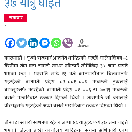
३७ यात्रु घाइते
समाचार
-
0
Shares
काठमाडौं । पृथ्वी राजमार्गअन्तर्गत धादिङको गल्छी गाउँपालिका–६
बैरेनीमा तीन वटा सवारी साधन एकैठाउँ ठोक्किँदा ३७ जना घाइते
भएका छन् । गएराति साढे ११ बजे काठमाडौंबाट चितवनतर्फ
गइरहेको बागमती प्रदेश ०३–००१–००६ नम्बरको ट्रकलाई
बागलुङतर्फ गइरहेको बागमती प्रदेश ०१–००६ ख ७४९९ नम्बरको
बसले पछाडिबाट ठक्कर दिएको थियो । त्यसपछि सो बसलाई
वीरगञ्जतर्फ गइरहेको अर्को बसले पछाडिबाट ठक्कर दिएको थियो ।
तीनवटा सवारी साधनमा रहेका जम्मा ६८ यात्रुहरुमध्ये ३७ जना घाइते
भएको जिल्ला प्रहरी कार्यालय धादिङका सूचना अधिकारी एवम्