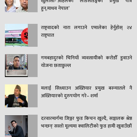
खुलासा-‘अहिलेको लोडसेडिङ्गको प्रमुख पात्र
हुन्,माधव नेपाल’
राष्ट्रवादको नारा लगाउने एमालेका हेर्नुहोस् २४
राष्ट्रघात
गमबहादुरकाे चिनियाँ व्यवसायीको करोडौँ डुवाउने
याेजना छताछुल्ल
मलाई सिध्याउन अख्तियार प्रमुख बस्न्यातले नै
अख्तियारको दुरुपयोग गरे– शर्मा
दरवारमार्गमा जिञ्जर फुड किचन खुल्दै, सञ्चालक श्रेष्ठ
भन्छन्ः सस्तो मूल्यमा क्वालिटीको फुड हामी खुवाउँछौं