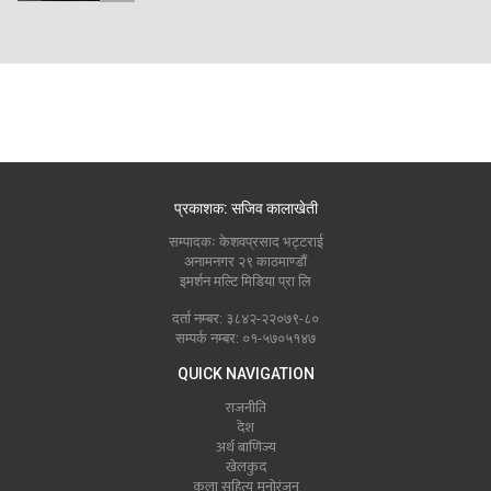
प्रकाशक: सजिव कालाखेती
सम्पादकः केशवप्रसाद भट्टराई
अनामनगर २९ काठमाण्डौं
इमर्शन मल्टि मिडिया प्रा लि
दर्ता नम्बर: ३८४२-२२०७९-८०
सम्पर्क नम्बर: ०१-५७०५१४७
QUICK NAVIGATION
राजनीति
देश
अर्थ बाणिज्य
खेलकुद
कला सहित्य मनोरंजन