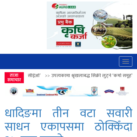
Togg
navig
ओ’
>>
ताजा
उपत्यकामा श्रृंखलाबद्ध सिक्री लुट्ने ‘कर्मा समूह’का नाइकेसहित पाँच पक्
समाचार
धादिङमा तीन वटा सवारी
साधन एकापसमा ठोक्किँदा