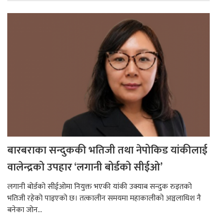
बारबराका सन्दुककी भतिजी तथा नेपोकिड यांकीलाई
वालेन्द्रको उपहार ‘लगानी बोर्डको सीईओ’
लगानी बोर्डको सीईओमा नियुक्त भएकी यांकी उक्याब सन्दुक रुइतको
भतिजी रहेको पाइएको छ। तत्कालीन समयमा महाकालीको अञ्चलाधिश नै
बनेका जोन...