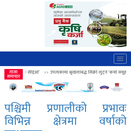
Togg
navig
’
>>
ताजा
उपत्यकामा श्रृंखलाबद्ध सिक्री लुट्ने ‘कर्मा समूह’का नाइकेसहित पाँच पक्र
समाचार
पश्चिमी प्रणालीको प्रभावः
विभिन्न क्षेत्रमा वर्षाको