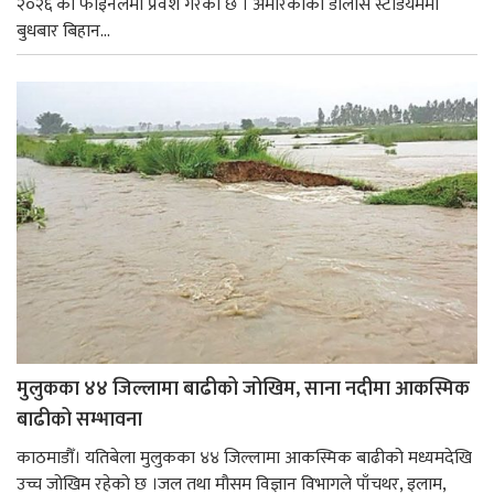
२०२६ को फाइनलमा प्रवेश गरेको छ । अमेरिकाको डालास स्टेडियममा
बुधबार बिहान...
मुलुकका ४४ जिल्लामा बाढीको जोखिम, साना नदीमा आकस्मिक
बाढीको सम्भावना
काठमाडौँ। यतिबेला मुलुकका ४४ जिल्लामा आकस्मिक बाढीको मध्यमदेखि
उच्च जोखिम रहेको छ ।जल तथा मौसम विज्ञान विभागले पाँचथर, इलाम,