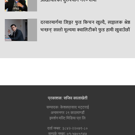
अख्तियारको दुरुपयोग गरे– शर्मा
दरवारमार्गमा जिञ्जर फुड किचन खुल्दै, सञ्चालक श्रेष्ठ
भन्छन्ः सस्तो मूल्यमा क्वालिटीको फुड हामी खुवाउँछौं
प्रकाशक: सजिव कालाखेती
सम्पादकः केशवप्रसाद भट्टराई
अनामनगर २९ काठमाण्डौं
इमर्शन मल्टि मिडिया प्रा लि
दर्ता नम्बर: ३८४२-२२०७९-८०
सम्पर्क नम्बर: ०१-५७०५१४७