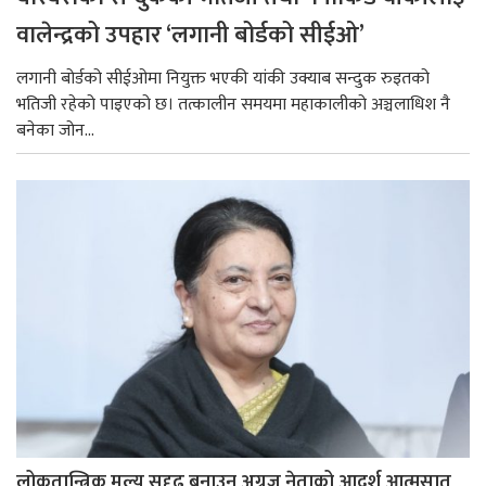
वालेन्द्रको उपहार ‘लगानी बोर्डको सीईओ’
लगानी बोर्डको सीईओमा नियुक्त भएकी यांकी उक्याब सन्दुक रुइतको
भतिजी रहेको पाइएको छ। तत्कालीन समयमा महाकालीको अञ्चलाधिश नै
बनेका जोन...
लोकतान्त्रिक मूल्य सुदृढ बनाउन अग्रज नेताको आदर्श आत्मसात्