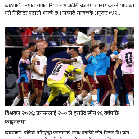
काठमाडौं । नेपाल आयल निगमले आजदेखि बजारमा खाना पकाउने ग्यासको
भरी सिलिन्डर पठाउने भएको छ । निगमले साबिककै अनुसार १४.२...
विश्वकप २०२६: फ्रान्सलाई २–० ले हराउँदै स्पेन १६ वर्षपछि
फाइनलमा
काठमाडौँ। बलियो प्रतिद्वन्द्वी फ्रान्सलाई स्तब्ध बनाउँदै स्पेन फिफा विश्वकप–