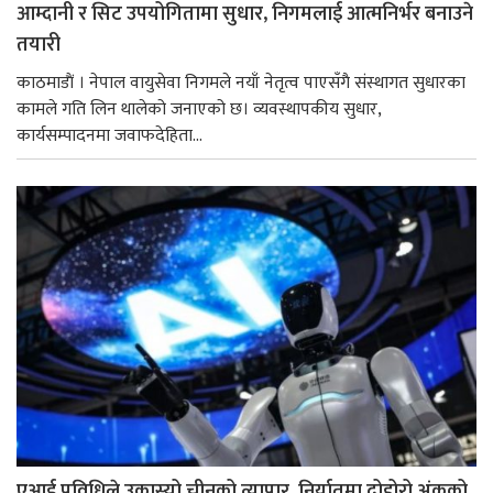
आम्दानी र सिट उपयोगितामा सुधार, निगमलाई आत्मनिर्भर बनाउने
तयारी
काठमाडाैं । नेपाल वायुसेवा निगमले नयाँ नेतृत्व पाएसँगै संस्थागत सुधारका
कामले गति लिन थालेको जनाएको छ। व्यवस्थापकीय सुधार,
कार्यसम्पादनमा जवाफदेहिता...
एआई प्रविधिले उकास्यो चीनको व्यापार, निर्यातमा दोहोरो अंकको