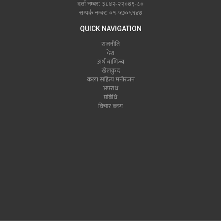
दर्ता नम्बर: ३८४२-२२०७९-८०
सम्पर्क नम्बर: ०१-५७०५१४७
QUICK NAVIGATION
राजनीति
देश
अर्थ बाणिज्य
खेलकुद
कला सहित्य मनोरंजन
अपराध
प्रबिधि
विचार ब्लग