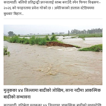
काठमाडौँ। बलियो प्रतिद्वन्द्वी फ्रान्सलाई स्तब्ध बनाउँदै स्पेन फिफा विश्वकप–
२०२६ को फाइनलमा प्रवेश गरेको छ । अमेरिकाको डालास स्टेडियममा
बुधबार बिहान...
मुलुकका ४४ जिल्लामा बाढीको जोखिम, साना नदीमा आकस्मिक
बाढीको सम्भावना
काठमाडौँ। यतिबेला मुलुकका ४४ जिल्लामा आकस्मिक बाढीको मध्यमदेखि