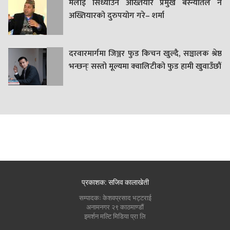
मलाई सिध्याउन अख्तियार प्रमुख बस्न्यातले नै
अख्तियारको दुरुपयोग गरे– शर्मा
दरवारमार्गमा जिञ्जर फुड किचन खुल्दै, सञ्चालक श्रेष्ठ
भन्छन्ः सस्तो मूल्यमा क्वालिटीको फुड हामी खुवाउँछौं
प्रकाशक: सजिव कालाखेती
सम्पादकः केशवप्रसाद भट्टराई
अनामनगर २९ काठमाण्डौं
इमर्शन मल्टि मिडिया प्रा लि