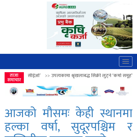
Togg
navig
>>
ताजा
उपत्यकामा श्रृंखलाबद्ध सिक्री लुट्ने ‘कर्मा समूह’का नाइकेसहित पाँच पक्रा
समाचार
आजको मौसमः केही स्थानमा
हल्का वर्षा, सुदूरपश्चिम र