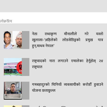
लोक्रप्रिय
नेता राधाकृण मौनालीले गरे यस्तो
खुलासा-‘अहिलेको लोडसेडिङ्गको प्रमुख पात्र
हुन्,माधव नेपाल’
राष्ट्रवादको नारा लगाउने एमालेका हेर्नुहोस् २४
राष्ट्रघात
गमबहादुरकाे चिनियाँ व्यवसायीको करोडौँ डुवाउने
याेजना छताछुल्ल