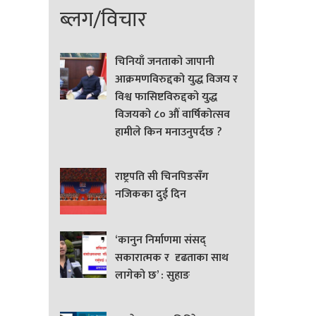
ब्लग/विचार
चिनियाँ जनताको जापानी
आक्रमणविरुद्दको युद्ध विजय र
विश्व फासिष्टविरुद्दको युद्ध
विजयको ८० औं वार्षिकोत्सव
हामीले किन मनाउनुपर्दछ ?
राष्ट्रपति सी चिनपिङसँग
नजिकका दुई दिन
‘कानुन निर्माणमा संसद्
सकारात्मक र दृढताका साथ
लागेको छ’ : सुहाङ