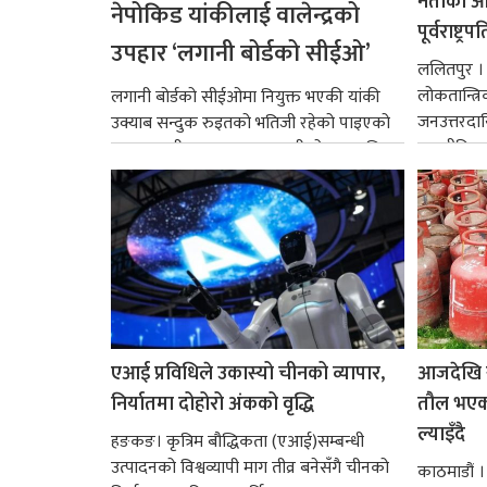
नेताको आदर
नेपोकिड यांकीलाई वालेन्द्रको
पूर्वराष्ट्र
उपहार ‘लगानी बोर्डको सीईओ’
ललितपुर । पू
लोकतान्त्र
लगानी बोर्डको सीईओमा नियुक्त भएकी यांकी
जनउत्तरदाय
उक्याब सन्दुक रुइतको भतिजी रहेको पाइएको
राजनीतिक व
छ। तत्कालीन समयमा महाकालीको अञ्चलाधिश
गर्न आवश्य
नै बनेका जोन...
एआई प्रविधिले उकास्यो चीनको व्यापार,
आजदेखि 
निर्यातमा दोहोरो अंकको वृद्धि
तौल भएको
ल्याइँदै
हङकङ। कृत्रिम बौद्धिकता (एआई)सम्बन्धी
उत्पादनको विश्वव्यापी माग तीव्र बनेसँगै चीनको
काठमाडौं 