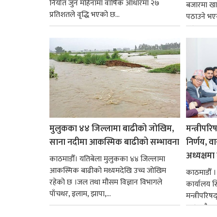
निर्यात जुन महिनामा वार्षिक आधारमा २७
बजारमा खा
प्रतिशतले वृद्धि भएको छ...
पठाउने भए
१४.२...
मुलुकका ४४ जिल्लामा बाढीको जोखिम,
मन्त्रीपरि
साना नदीमा आकस्मिक बाढीको सम्भावना
निर्णय, व
अध्यक्षमा म
काठमाडौँ। यतिबेला मुलुकका ४४ जिल्लामा
आकस्मिक बाढीको मध्यमदेखि उच्च जोखिम
काठमाडौँ । प
रहेको छ ।जल तथा मौसम विज्ञान विभागले
कार्यालय 
पाँचथर, इलाम, झापा,...
मन्त्रीपरिष
छ । यसैक्र