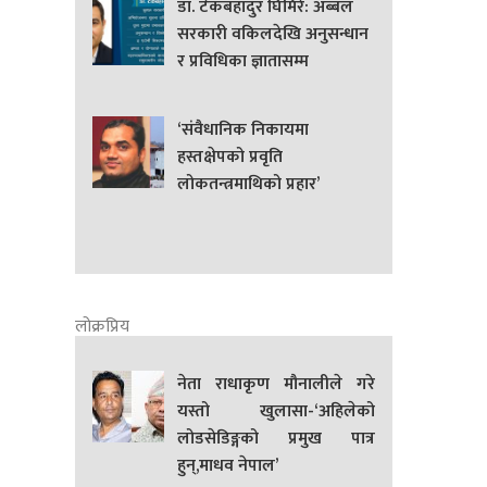
डा. टेकबहादुर घिमिरे: अब्बल
सरकारी वकिलदेखि अनुसन्धान
र प्रविधिका ज्ञातासम्म
‘संवैधानिक निकायमा
हस्तक्षेपको प्रवृति
लोकतन्त्रमाथिको प्रहार’
लोक्रप्रिय
नेता राधाकृण मौनालीले गरे
यस्तो खुलासा-‘अहिलेको
लोडसेडिङ्गको प्रमुख पात्र
हुन्,माधव नेपाल’