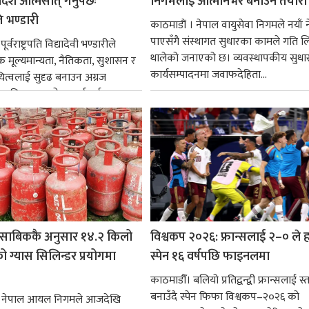
्श आत्मसात् गर्नुपर्छः
निगमलाई आत्मनिर्भर बनाउने तयारी
पति भण्डारी
काठमाडाैं । नेपाल वायुसेवा निगमले नयाँ ने
पाएसँगै संस्थागत सुधारका कामले गति ल
र्वराष्ट्रपति विद्यादेवी भण्डारीले
थालेको जनाएको छ। व्यवस्थापकीय सुधार
िक मूल्यमान्यता, नैतिकता, सुशासन र
कार्यसम्पादनमा जवाफदेहिता...
ित्वलाई सुदृढ बनाउन अग्रज
्यक्तित्वहरूको आदर्शलाई आत्मसात्
क...
साबिककै अनुसार १४.२ किलो
विश्वकप २०२६: फ्रान्सलाई २–० ले हर
 ग्यास सिलिन्डर प्रयोगमा
स्पेन १६ वर्षपछि फाइनलमा
काठमाडौँ। बलियो प्रतिद्वन्द्वी फ्रान्सलाई स्त
बनाउँदै स्पेन फिफा विश्वकप–२०२६ को
। नेपाल आयल निगमले आजदेखि