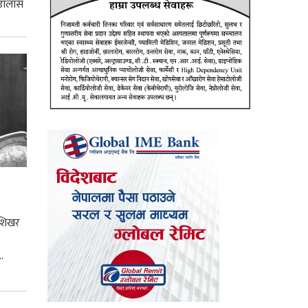
 डालास
 शिखर
.