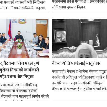
फाइनलमा प्रवेश गरेको छ । अमेरिकाको
ना पकाउने ग्यासको भरी सिलिन्डर
स्टेडियममा बुधबार बिहान...
को छ । निगमले साबिककै अनुसार
षद् बैठकका पाँच महत्त्वपूर्ण
बैंकर ज्योति पाण्डेलाई मातृशोक
ायुसेवा निगमको कार्यकारी
काठमाडौं। नेपाल इन्भेष्टमेन्ट बैंकका प्रमुख
हेश्वरभक्त श्रेष्ठ नियुक्त
कार्यकारी अधिकृत ज्योतिप्रकाश पाण्डे र
इन्स्योरेन्सका प्रमुख कार्यकारी अधिकृत
्रधानमन्त्री तथा मन्त्रीपरिषद्
दीपप्रकाश पाण्डेलाई मातृशोक परेको छ।..
सिंहदरबारमा मंगलबार बसेको
द् बैठकले पाँच महत्वपूर्ण निर्णय गरेको
ममा बैडकले बीउबिजनसम्बन्धी...