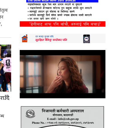
तृत्व
िन
,
ाउँदै
ब्ध