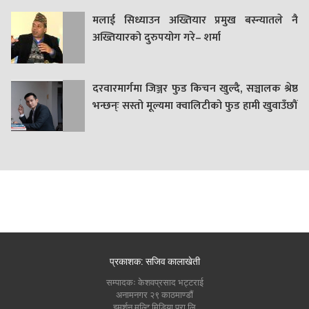
मलाई सिध्याउन अख्तियार प्रमुख बस्न्यातले नै
अख्तियारको दुरुपयोग गरे– शर्मा
दरवारमार्गमा जिञ्जर फुड किचन खुल्दै, सञ्चालक श्रेष्ठ
भन्छन्ः सस्तो मूल्यमा क्वालिटीको फुड हामी खुवाउँछौं
प्रकाशक: सजिव कालाखेती
सम्पादकः केशवप्रसाद भट्टराई
अनामनगर २९ काठमाण्डौं
इमर्शन मल्टि मिडिया प्रा लि