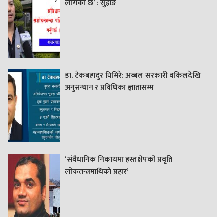
लागेको छ’ : सुहाङ
डा. टेकबहादुर घिमिरे: अब्बल सरकारी वकिलदेखि
अनुसन्धान र प्रविधिका ज्ञातासम्म
‘संवैधानिक निकायमा हस्तक्षेपको प्रवृति
लोकतन्त्रमाथिको प्रहार’