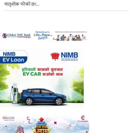
मातृशोक परेको छ।...