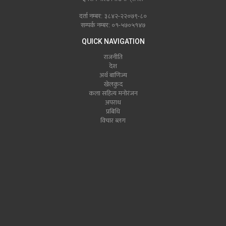
दर्ता नम्बर: ३८४२-२२०७९-८०
सम्पर्क नम्बर: ०१-५७०५१४७
QUICK NAVIGATION
राजनीति
देश
अर्थ बाणिज्य
खेलकुद
कला सहित्य मनोरंजन
अपराध
प्रबिधि
विचार ब्लग