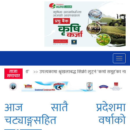
Togg
navig
उपत्यकामा श्रृंखलाबद्ध सिक्री लुट्ने ‘कर्मा समूह’का नाइकेसहित पाँच पक्राउ
ताजा
>
समाचार
आज सातै प्रदेशमा
चट्याङ्गसहित वर्षाको