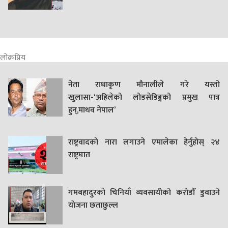
लोक्रप्रिय
नेता राधाकृण मौनालीले गरे यस्तो
खुलासा-‘अहिलेको लोडसेडिङ्गको प्रमुख पात्र
हुन्,माधव नेपाल’
राष्ट्रवादको नारा लगाउने एमालेका हेर्नुहोस् २४
राष्ट्रघात
गमबहादुरकाे चिनियाँ व्यवसायीको करोडौँ डुवाउने
याेजना छताछुल्ल