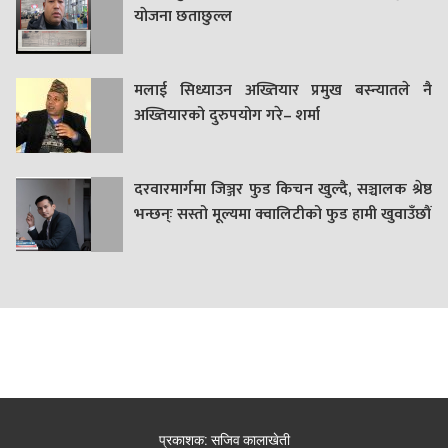
याेजना छताछुल्ल
मलाई सिध्याउन अख्तियार प्रमुख बस्न्यातले नै
अख्तियारको दुरुपयोग गरे– शर्मा
दरवारमार्गमा जिञ्जर फुड किचन खुल्दै, सञ्चालक श्रेष्ठ
भन्छन्ः सस्तो मूल्यमा क्वालिटीको फुड हामी खुवाउँछौं
प्रकाशक: सजिव कालाखेती