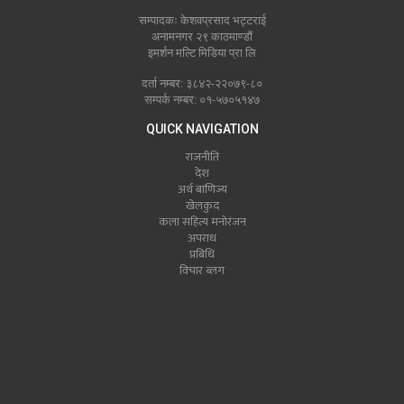
सम्पादकः केशवप्रसाद भट्टराई
अनामनगर २९ काठमाण्डौं
इमर्शन मल्टि मिडिया प्रा लि
दर्ता नम्बर: ३८४२-२२०७९-८०
सम्पर्क नम्बर: ०१-५७०५१४७
QUICK NAVIGATION
राजनीति
देश
अर्थ बाणिज्य
खेलकुद
कला सहित्य मनोरंजन
अपराध
प्रबिधि
विचार ब्लग