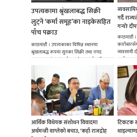
व्यवसाय
उपत्यकामा श्रृंखलाबद्ध सिक्री
गर्दै राज्य
लुट्ने ‘कर्मा समूह’का नाइकेसहित
गर्‍योः दी
पाँच पक्राउ
काठमाडौं । 
कारोबारसँग
काठमाडौं । उपत्यकाका विभिन्न स्थानमा
व्यवसायी 
श्रृंखलाबद्ध रूपमा सुनका सिक्री तथा नगद
आरोपहरू अस
लुटपाटमा संलग्न ‘कर्मा समूह’का नाइकेसहित
पाँच जनालाई प्रहरीले पक्राउ...
आर्थिक विधेयक संशोधन विवादमा
टिकटक स्
अर्थमन्त्री वाग्लेको बचाउ, ‘कहाँ राजद्रोह
थाइल्याण्