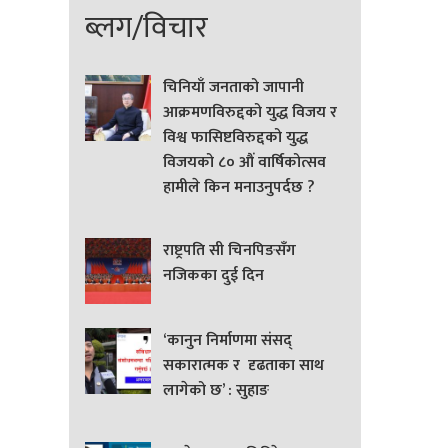
ब्लग/विचार
चिनियाँ जनताको जापानी
आक्रमणविरुद्दको युद्ध विजय र
विश्व फासिष्टविरुद्दको युद्ध
विजयको ८० औं वार्षिकोत्सव
हामीले किन मनाउनुपर्दछ ?
राष्ट्रपति सी चिनपिङसँग
नजिकका दुई दिन
‘कानुन निर्माणमा संसद्
सकारात्मक र दृढताका साथ
लागेको छ’ : सुहाङ