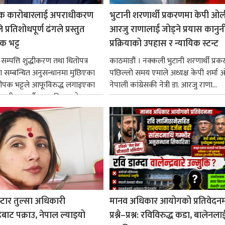
िक कारोबारलाई अपराधीकरण
भुटानी शरणार्थी प्रकरणमा केपी ओल
ले प्रतिशोधपूर्ण ढंगले प्रस्तुत
आरजु राणालाई जोड्ने प्रयास कानुन
पक भट्ट
प्रक्रियाको उपहास र न्यायिक स्टन्ट
सम्पत्ति शुद्धीकरण तथा धितोपत्र
काठमाडौं । नक्कली भुटानी शरणार्थी प्र
 सम्बन्धित अनुसन्धानमा मुछिएका
पछिल्लो समय एमाले अध्यक्ष केपी शर्मा 
दीपक भट्टले आफूविरुद्ध लगाइएका
नेपाली कांग्रेसकी नेत्री डा. आरजु राणा...
्वीकार गर्दै राज्य निकायले...
टार तुल्सा अधिकारी
मानव अधिकार आयोगको प्रतिवेदन
डबाट पक्राउ, नेपाल ल्याइयो
प्रश्नै–प्रश्न: रविविरुद्ध कडा, बालेनला