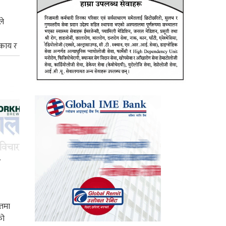
ले
िकाय र
ा
तमा
को