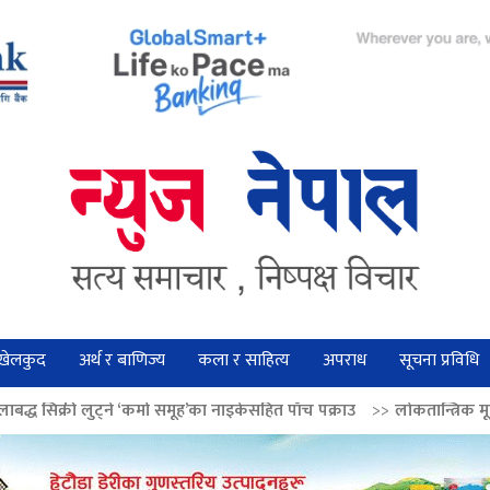
खेलकुद
अर्थ र बाणिज्य
कला र साहित्य
अपराध
सूचना प्रविधि
 ‘कर्मा समूह’का नाइकेसहित पाँच पक्राउ
>>
लोकतान्त्रिक मूल्य सुदृढ बनाउन अग्रज 