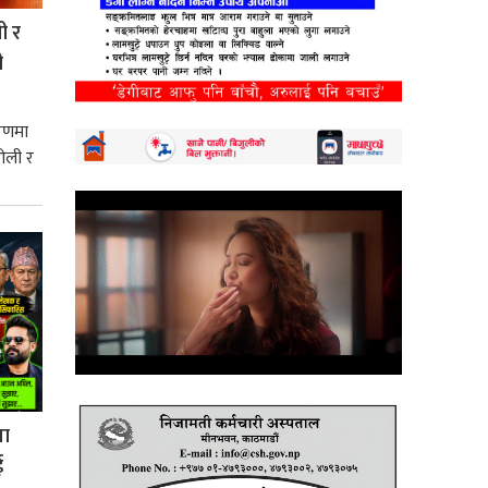
ी र
ी
करणमा
ओली र
मा
ई