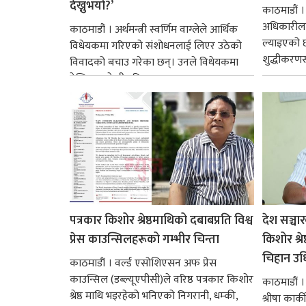
देख्नुभयो?’
काठमाडौं ।
अधिकारीलाई
काठमाडौं । अर्थमन्त्री स्वर्णिम वाग्लेले आर्थिक
ल्याइएको छ
विधेयकमा गरिएको संशोधनलाई लिएर उठेको
शुद्धीकरणसम्ब
विवादको बचाउ गरेका छन्। उनले विधेयकमा
देखिएका केही त्रुटि...
पत्रकार किशोर श्रेष्ठमाथिको दबाबप्रति विश्व
देश सञ्च
प्रेस काउन्सिलहरूको गम्भीर चिन्ता
किशोर श्रे
चिहान उधि
काठमाडाैं । वर्ल्ड एसोशिएसन अफ प्रेस
काउन्सिल (डब्ल्यूएपीसी)ले वरिष्ठ पत्रकार किशोर
काठमाडौं । 
श्रेष्ठ माथि भइरहेको भनिएको निगरानी, धम्की,
श्रीषा कार्