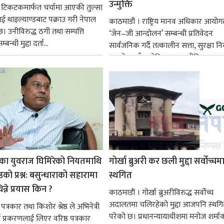
उन्मुक्ति
 टिकटकमार्फत चर्चामा आएकी तुल्सा
 थाइल्याण्डबाट पक्राउ गरी नेपाल
काठमाडौं । राष्ट्रिय मानव अधिकार आयोग
। उनीविरुद्ध ठगी तथा सम्पत्ति
‘जेन–जी आन्दोलन’ सम्बन्धी प्रतिवेदन
न्धी मुद्दा दर्ता...
सार्वजनिक गर्दै तत्कालीन सत्ता, सुरक्षा न
आन्दोलनसँग जोडिएका राजनीतिक...
ारका युवराज घिमिरेको नियतमाथि
गोर्खा ब्रुअरी कर छली मुद्दा सर्वोच्चम
ष्ठको प्रश्न: बसुन्धाराको सहारामा
स्थगित
न्ने प्रयास किन ?
काठमाडाैं । गोर्खा ब्रुअरीविरुद्ध सर्वोच्च
अदालतमा चलिरहेको मुद्दा आजपनि स्थगि
पत्रकार तथा किशोर श्रेष्ठ ले अभिनेत्री
परेको छ। प्रधानन्यायाधीशमा मनोज शर्मा
की प्रकरणलाई लिएर वरिष्ठ पत्रकार