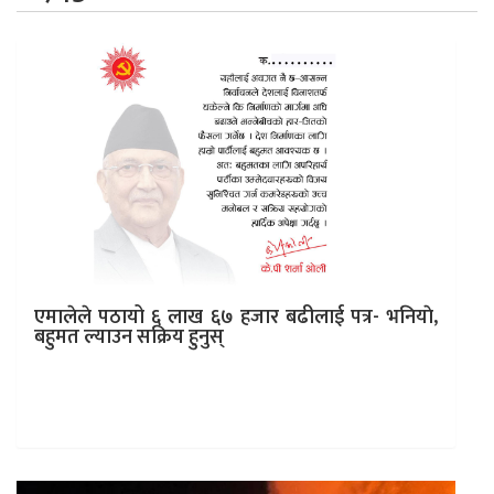
एमालेले पठायो ६ लाख ६७ हजार बढीलाई पत्र- भनियाे,
बहुमत ल्याउन सक्रिय हुनुस्
काठमाडौं। नेकपा एमालेले पार्टी सदस्यहरूलाई आगामी चुनावमा
सक्रिय भूमिका खेल्न अपिल सहितको पत्र पठाएको छ। अध्यक्ष
केपी शर्मा ओलीको हस्ताक्षर…