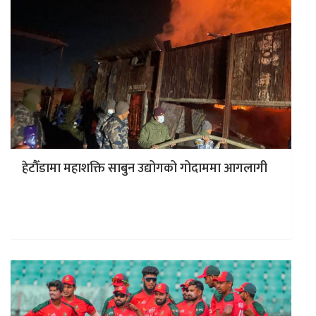
हेटौँडामा महाशक्ति साबुन उद्योगको गोदाममा आगलागी
काठमाडाैं । हेटौँडा उपमहानगरपालिका–८ स्थित औद्योगिक क्षेत्रभित्र
रहेको महाशक्ति साबुन उद्योगको गोदाममा आगलागी भएको छ।
साबुन उद्योग नजिकै तयार गरिएको…