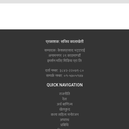
प्रकाशक: सजिव कालाखेती
सम्पादकः केशवप्रसाद भट्टराई
अनामनगर २९ काठमाण्डौं
इमर्शन मल्टि मिडिया प्रा लि
दर्ता नम्बर: ३८४२-२२०७९-८०
सम्पर्क नम्बर: ०१-५७०५१४७
QUICK NAVIGATION
राजनीति
देश
अर्थ बाणिज्य
खेलकुद
कला सहित्य मनोरंजन
अपराध
प्रबिधि