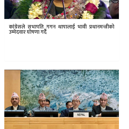
कांग्रेसले सभापति गगन थापालाई भावी प्रधानमन्त्रीको
उम्मेदवार घोषणा गर्दै
काठमाडौं । नेपाली कांग्रेस केन्द्रीय कार्यसमितिको बैठक आज बस्दै
छ । केन्द्रीय कार्यालय सानेपामा बस्ने बैठकले पार्टी सभापति गगन
थापालाई…