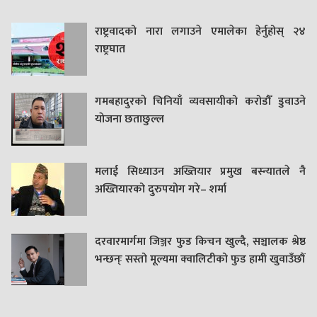
राष्ट्रवादको नारा लगाउने एमालेका हेर्नुहोस् २४
राष्ट्रघात
गमबहादुरकाे चिनियाँ व्यवसायीको करोडौँ डुवाउने
याेजना छताछुल्ल
मलाई सिध्याउन अख्तियार प्रमुख बस्न्यातले नै
अख्तियारको दुरुपयोग गरे– शर्मा
दरवारमार्गमा जिञ्जर फुड किचन खुल्दै, सञ्चालक श्रेष्ठ
भन्छन्ः सस्तो मूल्यमा क्वालिटीको फुड हामी खुवाउँछौं