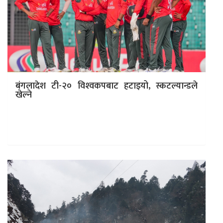
बंगलादेश टी-२० विश्‍वकपबाट हटाइयो, स्कटल्यान्डले
खेल्ने
काठमाडाैं सन् २०२६ को टी–२० विश्वकप क्रिकेटमा बंगलादेश
सहभागी नहुने भएको छ। भारत र श्रीलंकामा हुने प्रतियोगितामा
आफ्ना खेलाडी पठाउन…