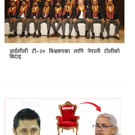
आईसीसी टी–२० विश्वकपका लागि नेपाली टोलीको
बिदाइ
काठमाडौं । आगामी फेब्रुअरी–मार्चमा भारत र श्रीलंकामा आयोजना
हुने आईसीसी टी–२० विश्वकप क्रिकेटमा सहभागी हुन जाने नेपाली
राष्ट्रिय क्रिकेट टोलीको…