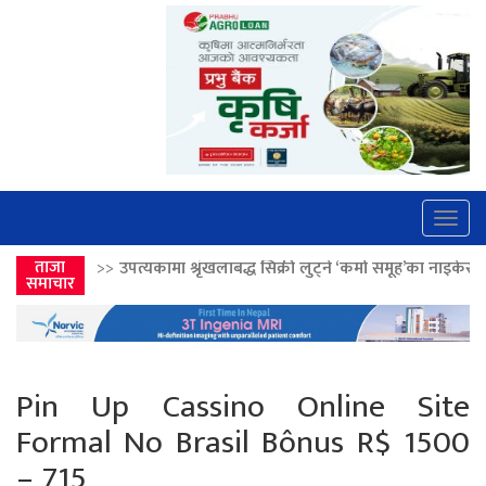
Togg
navig
कामा श्रृंखलाबद्ध सिक्री लुट्ने ‘कर्मा समूह’का नाइकेसहित पाँच पक्राउ
ताजा
>>
लोकत
समाचार
Pin Up Cassino Online Site
Formal No Brasil Bônus R$ 1500
– 715